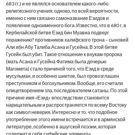
683 гг.) и не являлся основателем какого-либо
религиозного учения, одноко, по всей вероятности,
именно с ним связано самоназвание Езидов и
появление одноименного бога. Известно, что в 680 г. в
Кербелайской битве Езид бин Муавиа подверг
поражению? противников халифского трона – сыновей
Али ибн Абу Талиба Асана и Гусейна. В этой битве
Гусейн был убит. Такое отношение к внукам пророка
(мать Асана и Гусейна Фатима была дочерью
Магомета) стало причиной того, что Езид в среде
мусульман, и особенно шиитов, был провозглашен
преступником и богохульником. Вообще, его считали
олицетворением зла, последователем сатаны. По этой
причине имя «Езид» впоследствии становится
нарицательным и распространяется по всему Востоку
как символ неверия. Интересно и то, что подобное
употребление этого имени встречается и в армянской
литературе, особенно в ашугской поэзии, которая
содержит в себе суфийские элементы.