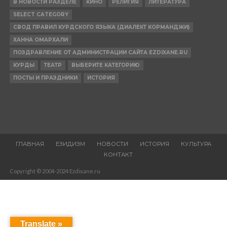
В НОВОСТИ РАЗДЕЛЕ
КИНО
РЕЛИГИЯ
ЛИТЕРАТУРА
SELECT CATEGORY
СВОД ПРАВИЛ КУРДСКОГО ЯЗЫКА (ДИАЛЕКТ КОРМАНДЖИ)
ХАННА ОМАРХАЛИ
ПОЗДРАВЛЕНИЕ ОТ АДМИНИСТРАЦИИ САЙТА EZDIXANE.RU
КУРДЫ
ТЕАТР
ВЫБЕРИТЕ КАТЕГОРИЮ
ПОСТЫ И ПРАЗДНИКИ
ИСТОРИЯ
ГЛАВНАЯ
ЕЗИДИЗМ
НОВОСТИ
ИСТОРИЯ
КУЛЬТУРА
КОНТАКТ
Copyright © 2004-2024 Ezdixane.ru
Translate »