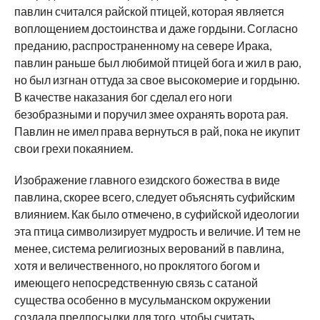
павлин считался райской птицей, которая является
воплощением достоинства и даже гордыни. Согласно
преданию, распространенному на севере Ирака,
павлин раньше был любимой птицей бога и жил в раю,
но был изгнан оттуда за свое высокомерие и гордыню.
В качестве наказания бог сделал его ноги
безобразными и поручил змее охранять ворота рая.
Павлин не имел права вернуться в рай, пока не икупит
свои грехи покаянием.
Изображение главного езидского божества в виде
павлина, скорее всего, следует объяснять суфийским
влиянием. Как было отмечено, в суфийской идеологии
эта птица символизирует мудрость и величие. И тем не
менее, система религиозных верований в павлина,
хотя и величественного, но проклятого богом и
имеющего непосредственную связь с сатаной
существа особенно в мусульманском окружении
создала предпосылки для того, чтобы считать