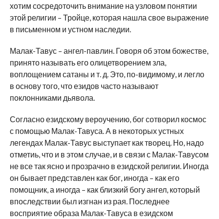
хотим сосредоточить внимание на узловом понятии
этой религии – Тройце, которая нашла свое выражение
в письменном и устном наследии.
Малак-Тавус – ангел-павлин. Говоря об этом божестве,
принято называть его олицетворением зла,
воплощением сатаны и т. д. Это, по-видимому, и легло
в основу того, что езидов часто называют
поклонниками дьявола.
Согласно езидскому вероучению, бог сотворил космос
с помощью Малак-Тавуса. А в некоторых устных
легендах Малак-Тавус выступает как творец. Но, надо
отметиь, что и в этом случае, и в связи с Малак-Тавусом
не все так ясно и прозрачно в езидской религии. Иногда
он бывает представлен как бог, иногда – как его
помощник, а иногда – как близкий богу ангел, который
впоследствии был изгнан из рая. Последнее
восприятие образа Малак-Тавуса в езидском