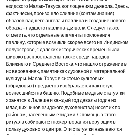
езидского Малак-Тавуса воплощениям дьявола. Здесь,
фактически, произошло слияние (контаминация)
образов падшего ангела и павлина и создание нового
образа – падшего павлина-дьяволa. Следует также
отметить, что отдельные элементы поклонения
павлину, которые возникли скорее всего на Индийском
полуострове, с далеких исторических времен были
широко распространены также среди народов
Ближнего и Среднего Востока, что нашло отражение в
их верованиях, памятниках духовной и материальной
культуры. Малак-Тавус в системе культовых
(обрядовых) предметов изображается как петух,
вознесшийся на башню. Подобные медные статуэтки
хранятся в Лалеше и каждый год давалы (один из
младших чинов езидского духовенства) носят их по
районам, населенным езидами. С помощью этого
ритуала собираются пожертвования верующих в
пользу духовного центра. Эти статуэтки называются