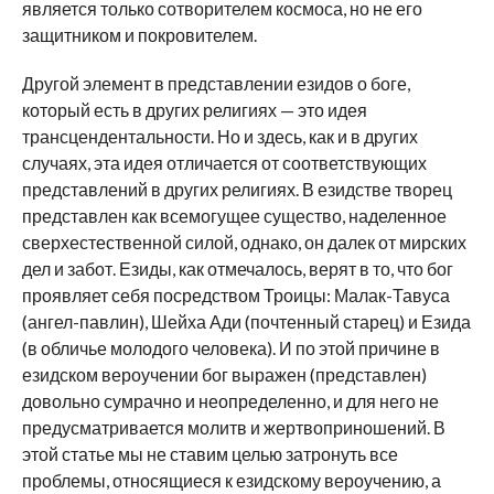
является только сотворителем космоса, но не его
защитником и покровителем.
Другой элемент в представлении езидов о боге,
который есть в других религиях — это идея
трансцендентальности. Но и здесь, как и в других
случаях, эта идея отличается от соответствующих
представлений в других религиях. В езидстве творец
представлен как всемогущее существо, наделенное
сверхестественной силой, однако, он далек от мирских
дел и забот. Езиды, как отмечалось, верят в то, что бог
проявляет себя посредством Троицы: Малак-Тавуса
(ангел-павлин), Шейха Ади (почтенный старец) и Езида
(в обличье молодого человека). И по этой причине в
езидском вероучении бог выражен (представлен)
довольно сумрачно и неопределенно, и для него не
предусматривается молитв и жертвоприношений. В
этой статье мы не ставим целью затронуть все
проблемы, относящиеся к езидскому вероучению, а