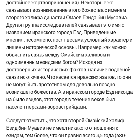
достойное жертвоприношения). Некоторые же
связывают возникновение этого божества с именем
второго халифа династии Омаев Езида бин Мусавиа.
Другая группа исследователей связывает это имя с
названием иранского города Езд. Приведенные
мнения, несомнено, носят весьма условный характер и
лишены исторической основы. Например, как можно
объяснить связь между Омайским халифом и
одноименным езидским богом? Исходя из
достоверных исторических фактов, наличие подобной
связи исключено. Что касается иранских язатов, то они
не могут быть прототипом для довольно поздно
возникшего божества. А в иранском городе Езд никогда
на было езидов, этот город в течение веков был
населен персами-зороастрийцами.
Следует отметить, что хотя второй Омайский халиф
Езид бин Муавиа не имеел никакого отношения к
езидам, тем более, что он правил всего 3,5 года (680-