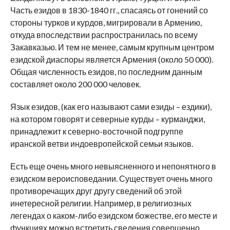
Часть езидов в 1830-1840 гг., спасаясь от гонений со
стороны турков и курдов, мигрировали в Армению,
откуда впоследствии распространилась по всему
Закавказью. И тем не менее, самым крупным центром
езидской диаспоры является Армения (около 50 000).
Общая численность езидов, по последним данным
составляет около 200 000 человек.
Язык езидов, (как его называют сами езиды – ездики),
на котором говорят и северные курды – курманджи,
принадлежит к северно-восточной подгруппе
иранской ветви индоевропейской семьи языков.
Есть еще очень много невыясненного и непонятного в
езидском вероисповедании. Существует очень много
противоречащих друг другу сведений об этой
инетересной религии. Например, в религиозных
легендах о каком-либо езидском божестве, его месте и
функциях можно встретить сведения совершенно