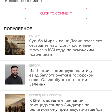
Княжество шейхов
CLICK TO COMMENT
ПОПУЛЯРНОЕ
ИСТОРИЯ
Судьба Мирзы-паши Дасни после его
отстранения от должности вали
Мосула в 1651 году: по османским
источникам
ЕВРОПА
Из Шарии в немецкую политику:
езид баллотируется в городской
совет Ольденбурга от партии
Зеленых
ПОСЛЕДНИЕ НОВОСТИ
К 12-й годовщине кампании
геноцида езидов Синджара по
религиозному признаку, начавшейся