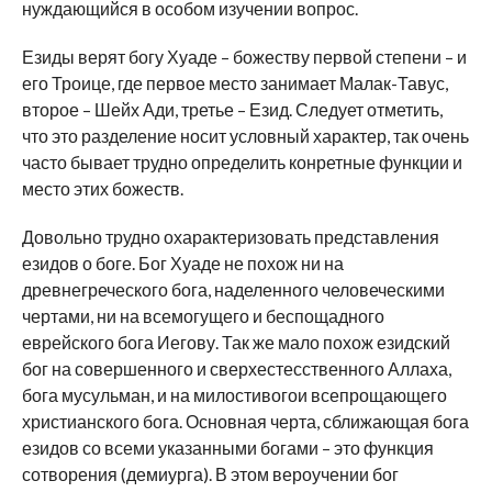
нуждающийся в особом изучении вопрос.
Езиды верят богу Хуаде – божеству первой степени – и
его Троице, где первое место занимает Малак-Тавус,
второе – Шейх Ади, третье – Езид. Следует отметить,
что это разделение носит условный характер, так очень
часто бывает трудно определить конретные функции и
место этих божеств.
Довольно трудно охарактеризовать представления
езидов о боге. Бог Хуаде не похож ни на
древнегреческого бога, наделенного человеческими
чертами, ни на всемогущего и беспощадного
еврейского бога Иегову. Так же мало похож езидский
бог на совершенного и сверхестесственного Аллаха,
бога мусульман, и на милостивогои всепрощающего
христианского бога. Основная черта, сближающая бога
езидов со всеми указанными богами – это функция
сотворения (демиурга). В этом вероучении бог