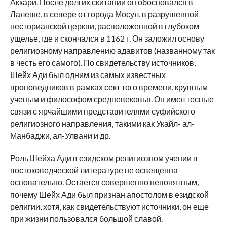
Аккари. После долгих скитаний он обосновался в
Лалеше, в севере от города Мосул, в разрушенной
несторианской церкви, расположенной в глубоком
ущелье, где и скончался в 1162 г. Он заложил основу
религиозному направлению адавитов (названному так
в честь его самого). По свидетельству источников,
Шейх Ади был одним из самых известных
проповедников в рамках сект того времени, крупным
ученым и философом средневековья. Он имел тесные
связи с ярчайшими представителями суфийского
религиозного направления, такими как Укайл- ал-
Манбаджи, ал-Улвани и др.
Роль Шейха Ади в езидском религиозном учении в
востоковедческой литературе не освещенна
основательно. Остается совершенно непонятным,
почему Шейх Ади был признан апостолом в езидской
религии, хотя, как свидетельствуют источники, он еще
при жизни пользовался большой славой.