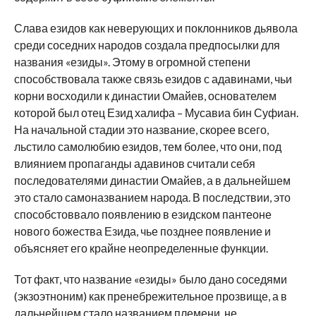
Слава езидов как неверующих и поклонников дьявола
среди соседних народов создала предпосылки для
названия «езиды». Этому в огромной степени
способствовала также связь езидов с адавинами, чьи
корни восходили к династии Омайев, основателем
которой был отец Езид халифа – Мусавиа бин Суфиан.
На начальной стадии это название, скорее всего,
льстило самолюбию езидов, тем более, что они, под
влиянием пропаганды адавинов считали себя
последователями династии Омайев, а в дальнейшем
это стало самоназванием народа. В последствии, это
способстоввало появлению в езидском пантеоне
нового божества Езида, чье позднее появление и
объясняет его крайне неопределенные функции.
Тот факт, что название «езиды» было дано соседями
(экзоэтноним) как пренебрежительное прозвище, а в
дальнейшем стало названием племени, не