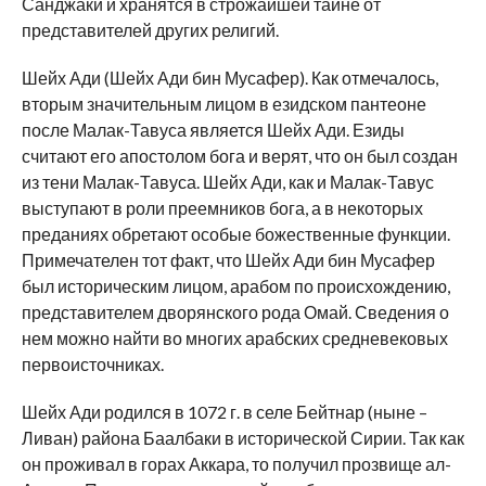
Санджаки и хранятся в строжайшей тайне от
представителей других религий.
Шейх Ади (Шейх Ади бин Мусафер). Как отмечалось,
вторым значительным лицом в езидском пантеоне
после Малак-Тавуса является Шейх Ади. Езиды
считают его апостолом бога и верят, что он был создан
из тени Малак-Тавуса. Шейх Ади, как и Малак-Тавус
выступают в роли преемников бога, а в некоторых
преданиях обретают особые божественные функции.
Примечателен тот факт, что Шейх Ади бин Мусафер
был историческим лицом, арабом по происхождению,
представителем дворянского рода Омай. Сведения о
нем можно найти во многих арабских средневековых
первоисточниках.
Шейх Ади родился в 1072 г. в селе Бейтнар (ныне –
Ливан) района Баалбаки в исторической Сирии. Так как
он проживал в горах Аккара, то получил прозвище ал-