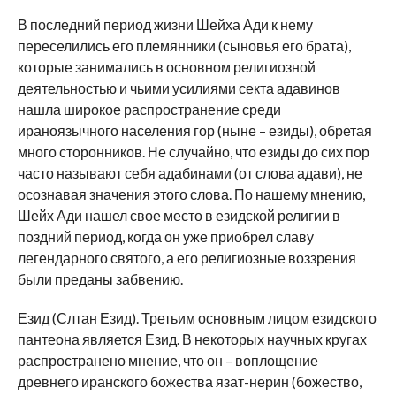
В последний период жизни Шейха Ади к нему
переселились его племянники (сыновья его брата),
которые занимались в основном религиозной
деятельностью и чьими усилиями секта адавинов
нашла широкое распространение среди
ираноязычного населения гор (ныне – езиды), обретая
много сторонников. Не случайно, что езиды до сих пор
часто называют себя адабинами (от слова адави), не
осознавая значения этого слова. По нашему мнению,
Шейх Ади нашел свое место в езидской религии в
поздний период, когда он уже приобрел славу
легендарного святого, а его религиозные воззрения
были преданы забвению.
Езид (Слтан Езид). Третьим основным лицом езидского
пантеона является Езид. В некоторых научных кругах
распространено мнение, что он – воплощение
древнего иранского божества язат-нерин (божество,