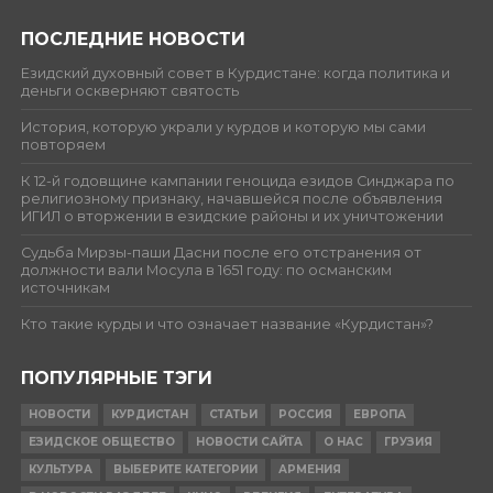
ПОСЛЕДНИЕ НОВОСТИ
Езидский духовный совет в Курдистане: когда политика и
деньги оскверняют святость
История, которую украли у курдов и которую мы сами
повторяем
К 12-й годовщине кампании геноцида езидов Синджара по
религиозному признаку, начавшейся после объявления
ИГИЛ о вторжении в езидские районы и их уничтожении
Судьба Мирзы-паши Дасни после его отстранения от
должности вали Мосула в 1651 году: по османским
источникам
Кто такие курды и что означает название «Курдистан»?
ПОПУЛЯРНЫЕ ТЭГИ
НОВОСТИ
КУРДИСТАН
СТАТЬИ
РОССИЯ
ЕВРОПА
ЕЗИДСКОЕ ОБЩЕСТВО
НОВОСТИ САЙТА
О НАС
ГРУЗИЯ
КУЛЬТУРА
ВЫБЕРИТЕ КАТЕГОРИИ
АРМЕНИЯ