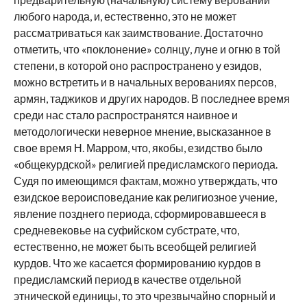
любого народа, и, естественно, это не может
рассматриваться как заимствование. Достаточно
отметить, что «поклонение» солнцу, луне и огню в той
степени, в которой оно распространено у езидов,
можно встретить и в начальных верованиях персов,
армян, таджиков и других народов. В последнее время
среди нас стало распространятся наивное и
методологически неверное мнение, высказанное в
свое время Н. Марром, что, якобы, езидство было
«общекурдской» религией предисламского периода.
Судя по имеющимся фактам, можно утверждать, что
езидское вероисповедание как религиозное учение,
явление позднего периода, сформировавшееся в
средневековье на суфийском субстрате, что,
естественно, не может быть всеобщей религией
курдов. Что же касается формированию курдов в
предисламский период в качестве отдельной
этнической единицы, то это чрезвычайно спорный и