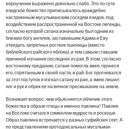
вероучении выражено довольно слабо. Это по сути
езидское божество приписывалось враждебно
настроенным мусульманским соседям езидов, под
воздействием распространенной на Востоке легенды,
согласно которой сатана изначально был одним из
близких богу ангелов, заставившим Адама и Еву
отведать запретных ростков пшеницы (вместо
библейского райского яблока), и тем самым ставшим
причиной изгнания последних из рая. В этом, согласно
восточному преданию, сатане помогла змея, пронеся
его, спрятанным в своей пасти, в рай. Бог прогневался
за этот поступок и изгнал сатану из рая, а змею лишил
ног и рук и обрек ее на вечное пресмыкание на земле.
Возникает вопрос: чем объясняется обличие этого
божества в образе птицы и именно павлина? Павлин
на Востоке считался символом мудрости и роскоши.
Образ павлина встречается у разных суфийских сект. А
по представлениям оротодоксальных мусульман