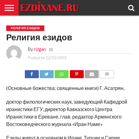
ГЛАВНАЯ
ЕЗИДИЗМ
НОВОСТИ
ИСТОРИЯ
КУЛЬТУРА
КОНТАКТ
РЕЛИГИЯ ЕЗИДОВ
Религия езидов
By
rizgan
Posted on
12/05/2003
COMMENTS
(Основные божества; священные книги) Г. Асатрян,
доктор филологических наук, заведующий Кафедрой
иранистики ЕГУ, директор Кавказского Центра
Иранистики в Ереване, глав. редактор Армянского
Востоковедческого журнала «Иран Наме»
Езиды живут в основном в Ираке, Турции и Сирии.