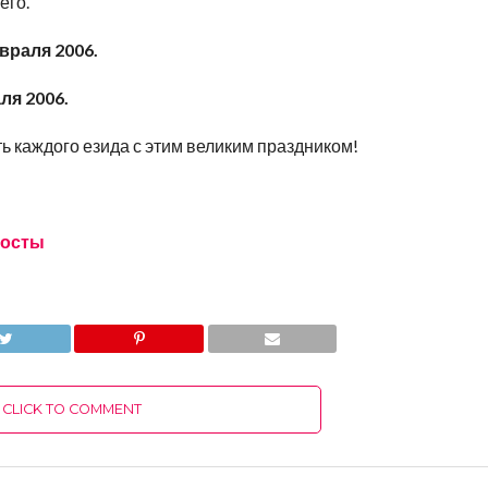
его.
евраля 2006.
аля
2006.
ь каждого езида с этим великим праздником!
посты
CLICK TO COMMENT