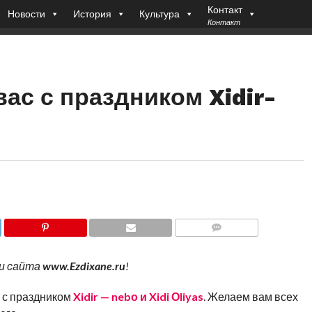
Контакт
Новости
История
Культура
Контакт
ас с праздником Xidir-
COMMENTS
и сайта
www.Ezdixane.ru
!
 с праздником
Xidir — nebо и Xidi Оliyas
. Желаем вам всех