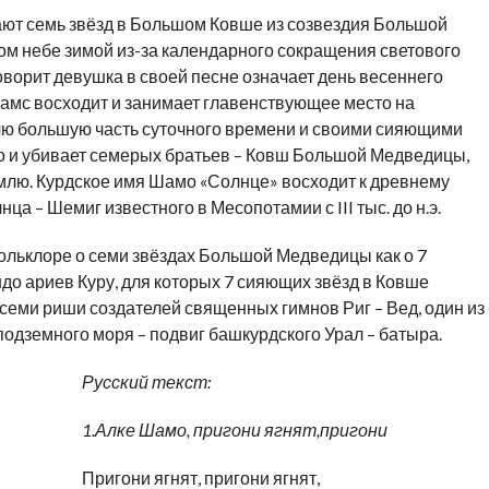
ают семь звёзд в Большом Ковше из созвездия Большой
ом небе зимой из-за календарного сокращения светового
оворит девушка в своей песне означает день весеннего
Шамс восходит и занимает главенствующее место на
ю большую часть суточного времени и своими сияющими
бо и убивает семерых братьев – Ковш Большой Медведицы,
емлю. Курдское имя Шамо «Солнце» восходит к древнему
а – Шемиг известного в Месопотамии с III тыс. до н.э.
льклоре о семи звёздах Большой Медведицы как о 7
ндо ариев Куру, для которых 7 сияющих звёзд в Ковше
ми риши создателей священных гимнов Риг – Вед, один из
 подземного моря – подвиг башкурдского Урал – батыра.
Русский текст:
1.Алке Шамо, пригони ягнят,пригони
Пригони ягнят, пригони ягнят,