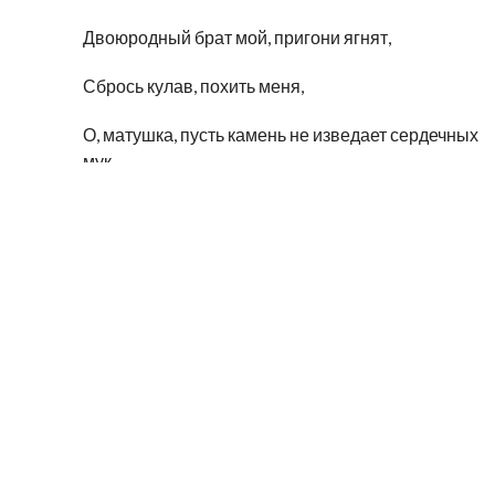
Двоюродный брат мой, пригони ягнят,
Сбрось кулав, похить меня,
О, матушка, пусть камень не изведает сердечных
мук
2. Смотрю я на Алке Шамо,
Ни у кого в мире нет стана, как у Алке Шамо
Пригони ягнят, Алке Шамо,
О, матушка, пусть камень не изведает
сердечных мук!
3. О, моё сердце – сердце козочки!
Алке Шамо выпустил ягнят