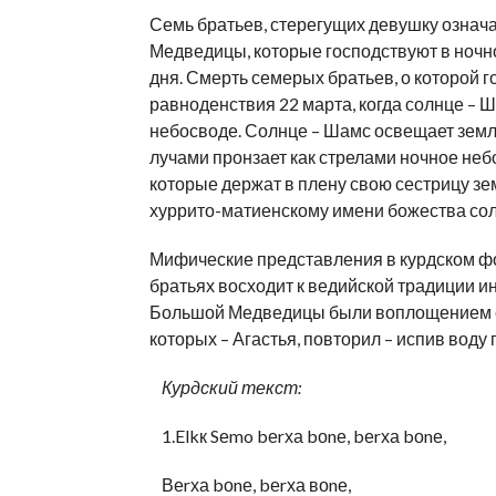
Семь братьев, стерегущих девушку означ
Медведицы, которые господствуют в ночн
дня. Смерть семерых братьев, о которой г
равноденствия 22 марта, когда солнце – 
небосводе.
Солнце – Шамс освещает земл
лучами пронзает как стрелами ночное не
которые держат в плену свою сестрицу з
хуррито-матиенскому имени божества солнц
Мифические представления в курдском фо
братьях восходит к ведийской традиции и
Большой Медведицы были воплощением се
которых – Агастья, повторил – испив воду
Курдский текст:
1.Elkк Sеmo bеrха bоnе, bеrха bоnе,
Веrха bоnе, bеrха воnе,