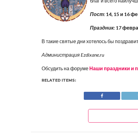
благ и всего наилучш
Пост:
14, 15 и 16 ф
Праздник:
17
февр
В такие святые дни хотелось бы поздравит
Администрация Ezdixane.ru
Обсудить на форуме
Наши праздники и 
RELATED ITEMS: