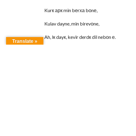
Kurк арк min bеrха bоnе,
Kulav dayne, min birevоne,
Ah, lк dayк, kevir derdк dil nebоn е.
Translate »
2. Еzк dоna xwe didim Elkк Sеmo;
Kеsеkк forma Elkк Sеmo
Darк dinк da wк tunо nе,
Elkк Sеmo bеrха bоnе
Erк dayк, kevir derdк dil nebоne
3. Wо, dilк min, dilк karк,
Elkк Sеmo bеrх berdane