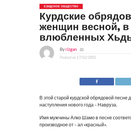
ЕЗИДСКОЕ ОБЩЕСТВО
Курдские обрядов
женщин весной, в
влюбленных Хьдь
By
rizgan
Posted on
17/02/2005
В этой старой курдской обрядовой песне 
наступления нового года – Навруза.
Имя мужчины Алко Шамо в песне соответст
производное от – ал «красный».