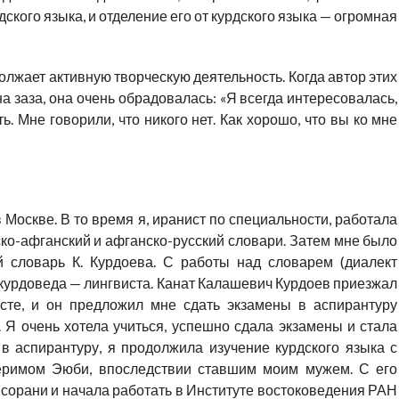
дского языка, и отделение его от курдского языка — огромная
олжает активную творческую деятельность. Когда автор этих
на заза, она очень обрадовалась: «Я всегда интересовалась,
ть. Мне говорили, что никого нет. Как хорошо, что вы ко мне
Москве. В то время я, иранист по специальности, работала
ско-афганский и афганско-русский словари. Затем мне было
й словарь К. Курдоева. С работы над словарем (диалект
 курдоведа — лингвиста. Канат Калашевич Курдоев приезжал
сте, и он предложил мне сдать экзамены в аспирантуру
 Я очень хотела учиться, успешно сдала экзамены и стала
в аспирантуру, я продолжила изучение курдского языка с
Керимом Эюби, впоследствии ставшим моим мужем. С его
 сорани и начала работать в Институте востоковедения РАН