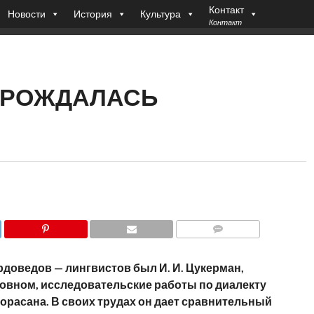
Контакт
Новости
История
Культура
Контакт
ЗАРОЖДАЛАСЬ
COMMENTS
рдоведов — лингвистов был И. И. Цукерман,
овном, исследовательские работы по диалекту
орасана. В своих трудах он дает сравнительный