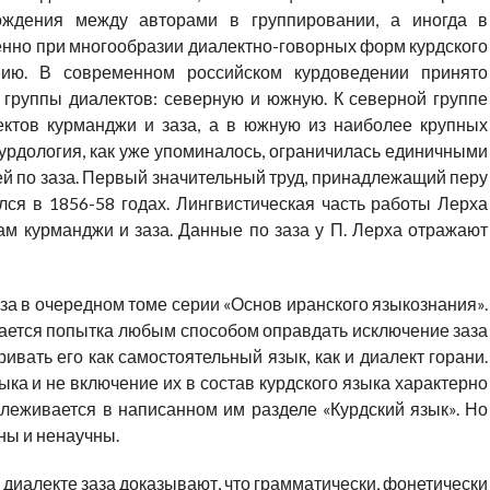
ождения между авторами в группировании, а иногда в
венно при многообразии диалектно-говорных форм курдского
нию. В современном российском курдоведении принято
 группы диалектов: северную и южную. К северной группе
ектов курманджи и заза, а в южную из наиболее крупных
курдология, как уже упоминалось, ограничилась единичными
й по заза. Первый значительный труд, принадлежащий перу
лся в 1856-58 годах. Лингвистическая часть работы Лерха
ам курманджи и заза. Данные по заза у П. Лерха отражают
аза в очередном томе серии «Основ иранского языкознания».
мается попытка любым способом оправдать исключение заза
ивать его как самостоятельный язык, как и диалект горани.
ыка и не включение их в состав курдского языка характерно
слеживается в написанном им разделе «Курдский язык». Но
ны и ненаучны.
 о диалекте заза доказывают, что грамматически, фонетически