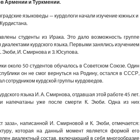
ов Армении и Туркмении.
нградские языковеды — курдологи начали изучение южных и
Курдистана.
влены студенты из Ирака. Это дало возможность группе
 диалектами курдского языка. Первыми занялись изучением
К. Эюби, И. Смирнова и 3. Юсупова.
ки около 50 студентов обучалось в Советском Союзе. Один
публики он не смог вернуться на Родину, остался в СССР,
ал сотрудником курдской группы курдоведов.
рдского языка И. А. Смирнова, отдавшая этой работе 45 лет.
и напечатаны уже после смерти К. Эюби. Одна из них
т заза», написанной И. Смирновой и К. Эюби, отмечается:
уктуру, которая на данный момент является формой его
делен диалектный состав, включающий в себя многообразие