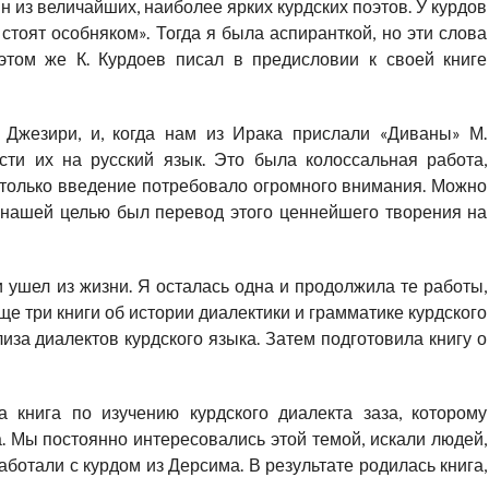
н из величайших, наиболее ярких курдских поэтов. У курдов
 стоят особняком». Тогда я была аспиранткой, но эти слова
этом же К. Курдоев писал в предисловии к своей книге
 Джезири, и, когда нам из Ирака прислали «Диваны» М.
сти их на русский язык. Это была колоссальная работа,
 только введение потребовало огромного внимания. Можно
о нашей целью был перевод этого ценнейшего творения на
и ушел из жизни. Я осталась одна и продолжила те работы,
е три книги об истории диалектики и грамматике курдского
иза диалектов курдского языка. Затем подготовила книгу о
 книга по изучению курдского диалекта заза, которому
. Мы постоянно интересовались этой темой, искали людей,
аботали с курдом из Дерсима. В результате родилась книга,