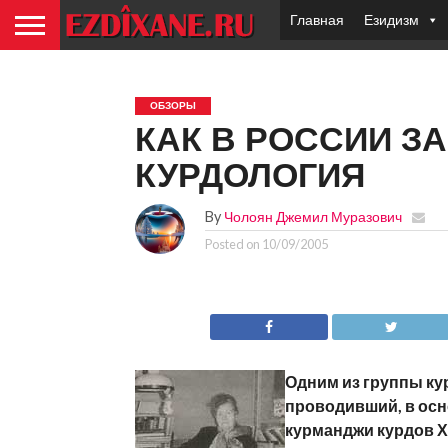
Главная
Езидизм
ОБЗОРЫ
КАК В РОССИИ 
КУРДОЛОГИЯ
By
Чолоян Джемил Муразович
Posted on
10/09/2005
Одним из группы ку
проводивший, в осн
курманджи курдов Х