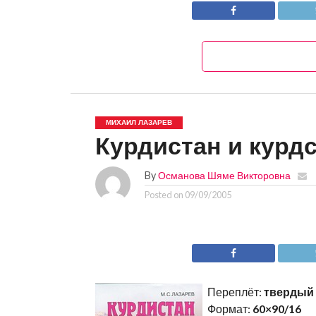
МИХАИЛ ЛАЗАРЕВ
Курдистан и курдс
By
Османова Шяме Викторовна
Posted on
09/09/2005
Переплёт:
твердый
Формат:
60×90/16