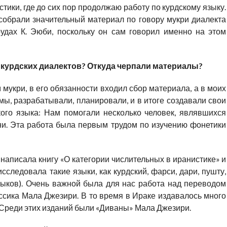
стики, где до сих пор продолжаю работу по курдскому языку.
собрали значительный материал по говору мукри диалекта
удах К. Эюби, поскольку он сам говорил именно на этом
 курдских диалектов? Откуда черпали материалы?
 мукри, в его обязанности входил сбор материала, а в моих
ы, разрабатывали, планировали, и в итоге создавали свои
ого языка: Нам помогали несколько человек, являвшихся
ни. Эта работа была первым трудом по изучению фонетики
 написала книгу «О категории числительных в иранистике» и
сследовала такие языки, как курдский, фарси, дари, пушту,
зыков). Очень важной была для нас работа над переводом
ссика Мала Джезири. В то время в Ираке издавалось много
х. Среди этих изданий были «Диваны» Мала Джезири.