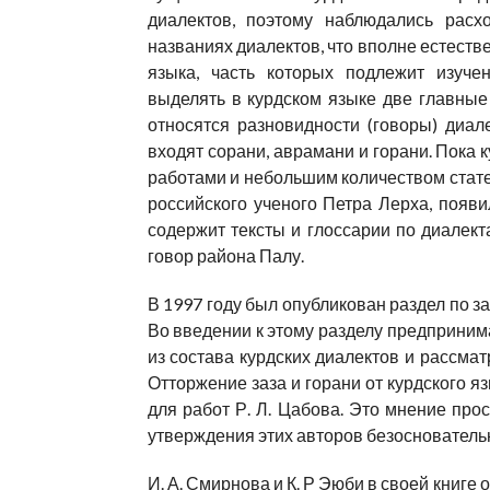
диалектов, поэтому наблюдались расх
названиях диалектов, что вполне естест
языка, часть которых подлежит изуче
выделять в курдском языке две главные
относятся разновидности (говоры) диал
входят сорани, аврамани и горани. Пока 
работами и небольшим количеством стате
российского ученого Петра Лерха, появи
содержит тексты и глоссарии по диалект
говор района Палу.
В 1997 году был опубликован раздел по з
Во введении к этому разделу предприни
из состава курдских диалектов и рассматр
Отторжение заза и горани от курдского яз
для работ Р. Л. Цабова. Это мнение про
утверждения этих авторов безоснователь
И. А. Смирнова и К. Р Эюби в своей книге