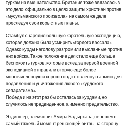
туркам на вмешательство. Британия тоже ввязалась в
это дело, официально в целях защиты христиан против
«мусульманского произвола», на самом же деле
преследуя свои корыстные планы.
Стамбул снарядил большую карательную экспедицию,
которая должна была усмирить «гордого вассала».
Однако курды наголову разгромили высланные против
них войска. Такое положение дел стало еще больше
беспокоить турков, которые вслед за первой военной
экспедицией отправили вторую еще более
многочисленную и хорошо подготовленную армию для
подавления и уничтожения любого «курдского
сепаратизма».
Победа и на этот раз бы осталась за курдами, но
случилось непредвиденное, а именно предательство.
Эздиншер, племянник Амира Бадырхана, перешел в
самый тяжелый момент решающей битвы на сторону