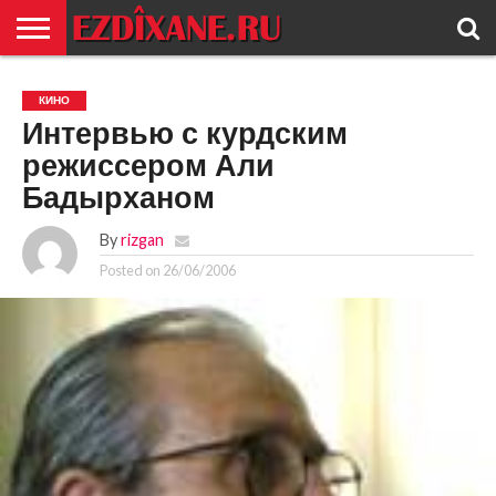
ГЛАВНАЯ
ЕЗИДИЗМ
НОВОСТИ
ИСТОРИЯ
КУЛЬТУРА
КОНТАКТ
КИНО
Интервью с курдским
режиссером Али
Бадырханом
By
rizgan
Posted on
26/06/2006