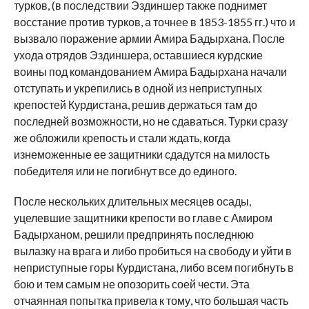
турков, (в последствии Эздиншер также поднимет
восстание против турков, а точнее в 1853-1855 гг.) что и
вызвало поражение армии Амира Бадырхана. После
ухода отрядов Эздиншера, оставшиеся курдские
воины под командованием Амира Бадырхана начали
отступать и укрепились в одной из неприступных
крепостей Курдистана, решив держаться там до
последней возможности, но не сдаваться. Турки сразу
же обложили крепость и стали ждать, когда
изнеможенные ее защитники сдадутся на милость
победителя или не погибнут все до единого.
После нескольких длительных месяцев осады,
уцелевшие защитники крепости во главе с Амиром
Бадырханом, решили предпринять последнюю
вылазку на врага и либо пробиться на свободу и уйти в
неприступные горы Курдистана, либо всем погибнуть в
бою и тем самым не опозорить соей чести. Эта
отчаянная попытка привела к тому, что большая часть