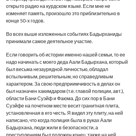
открыто радио на курдском языке. Если мне не
изменяет память, произошло это приблизительно в
конце 50-х годов.
Во всех выше изложенных событиях Бадырханиды
принимали самое деятельное участие.
Если говорить об истории именно нашей семьи, то ее
надо начинать с моего деда Аали Бадырхана, который
был весьма незаурядной личностью, обладал
вспыльчивым, решительным, но справедливым
характером. За свою предприимчивость в делах он
был назначен хакимдаром (т.е. главой полиции, авт.),
области Бани Суэйф и Фаюма. До сих пор в Бани
Суэйфе на почетном месте весит гранитная плита,
установленная в его честь. Я видел эту плиту, на ней
написано, что когда полиция была в руках Аали
Бадырхана, люди жили в безопасности, а
преступлениям был положен конец, также на ней