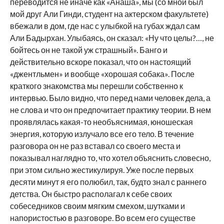
переводится не иначе как «Анаша», мы (со мной был
мой друг Али Гинди, студент на актерском факультете)
вбежали в дом, где нас с улыбкой на губах ждал сам
Али Бадырхан. Улыбаясь, он сказал: «Ну что целы?…, не
бойтесь он не такой уж страшный». Банго и
действительно вскоре показал, что он настоящий
«джентльмен» и вообще «хорошая собака». После
краткого знакомства мы перешли собственно к
интервью. Было видно, что перед нами человек дела, а
не слова и что он предпочитает практику теории. В нем
проявлялась какая-то необъяснимая, юношеская
энергия, которую излучало все его тело. В течение
разговора он не раз вставал со своего места и
показывал наглядно то, что хотел объяснить словесно,
при этом сильно жестикулируя. Уже после первых
десяти минут я его полюбил, так, будто знал с раннего
детства. Он быстро располагал к себе своих
собеседников своим мягким смехом, шутками и
напористостью в разговоре. Во всем его существе