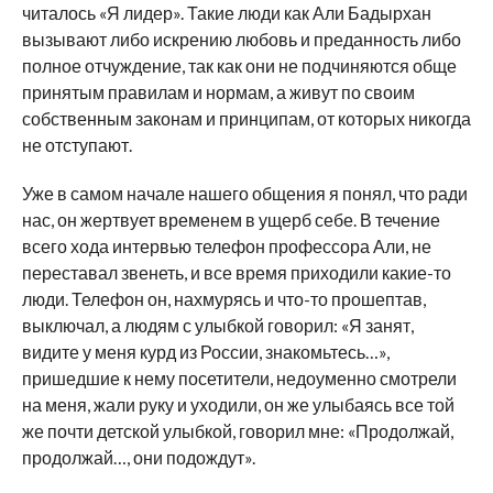
читалось «Я лидер». Такие люди как Али Бадырхан
вызывают либо искрению любовь и преданность либо
полное отчуждение, так как они не подчиняются обще
принятым правилам и нормам, а живут по своим
собственным законам и принципам, от которых никогда
не отступают.
Уже в самом начале нашего общения я понял, что ради
нас, он жертвует временем в ущерб себе. В течение
всего хода интервью телефон профессора Али, не
переставал звенеть, и все время приходили какие-то
люди. Телефон он, нахмурясь и что-то прошептав,
выключал, а людям с улыбкой говорил: «Я занят,
видите у меня курд из России, знакомьтесь…»,
пришедшие к нему посетители, недоуменно смотрели
на меня, жали руку и уходили, он же улыбаясь все той
же почти детской улыбкой, говорил мне: «Продолжай,
продолжай…, они подождут».