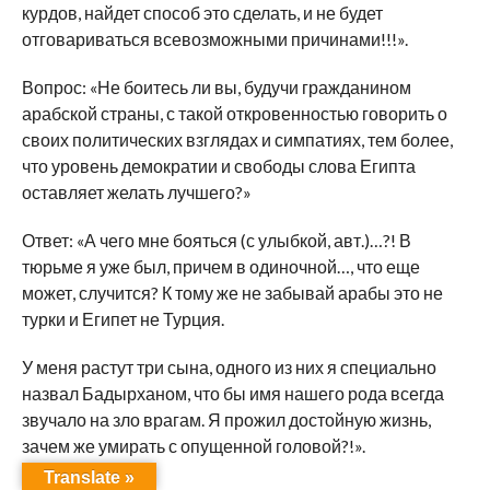
курдов, найдет способ это сделать, и не будет
отговариваться всевозможными причинами!!!».
Вопрос: «Не боитесь ли вы, будучи гражданином
арабской страны, с такой откровенностью говорить о
своих политических взглядах и симпатиях, тем более,
что уровень демократии и свободы слова Египта
оставляет желать лучшего?»
Ответ: «А чего мне бояться (с улыбкой, авт.)…?! В
тюрьме я уже был, причем в одиночной…, что еще
может, случится? К тому же не забывай арабы это не
турки и Египет не Турция.
У меня растут три сына, одного из них я специально
назвал Бадырханом, что бы имя нашего рода всегда
звучало на зло врагам. Я прожил достойную жизнь,
зачем же умирать с опущенной головой?!».
Translate »