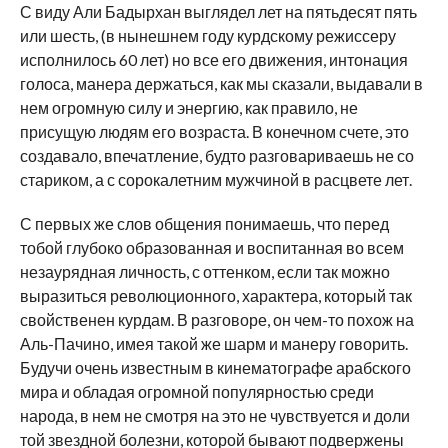
С виду Али Бадырхан выглядел лет на пятьдесят пять
или шесть, (в нынешнем году курдскому режиссеру
исполнилось 60 лет) но все его движения, интонация
голоса, манера держаться, как мы сказали, выдавали в
нем огромную силу и энергию, как правило, не
присущую людям его возраста. В конечном счете, это
создавало, впечатление, будто разговариваешь не со
стариком, а с сорокалетним мужчиной в расцвете лет.
С первых же слов общения понимаешь, что перед
тобой глубоко образованная и воспитанная во всем
незаурядная личность, с оттенком, если так можно
выразиться революционного, характера, который так
свойственен курдам. В разговоре, он чем-то похож на
Аль-Пачино, имея такой же шарм и манеру говорить.
Будучи очень известным в кинематографе арабского
мира и обладая огромной популярностью среди
народа, в нем не смотря на это не чувствуется и доли
той звездной болезни, которой бывают подвержены