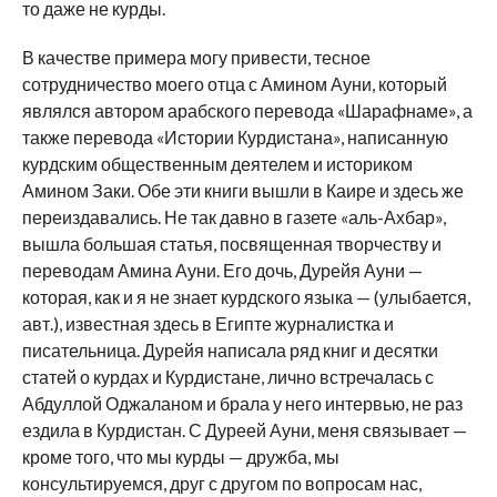
то даже не курды.
В качестве примера могу привести, тесное
сотрудничество моего отца с Амином Ауни, который
являлся автором арабского перевода «Шарафнаме», а
также перевода «Истории Курдистана», написанную
курдским общественным деятелем и историком
Амином Заки. Обе эти книги вышли в Каире и здесь же
переиздавались. Не так давно в газете «аль-Ахбар»,
вышла большая статья, посвященная творчеству и
переводам Амина Ауни. Его дочь, Дурейя Ауни —
которая, как и я не знает курдского языка — (улыбается,
авт.), известная здесь в Египте журналистка и
писательница. Дурейя написала ряд книг и десятки
статей о курдах и Курдистане, лично встречалась с
Абдуллой Оджаланом и брала у него интервью, не раз
ездила в Курдистан. С Дуреей Ауни, меня связывает —
кроме того, что мы курды — дружба, мы
консультируемся, друг с другом по вопросам нас,