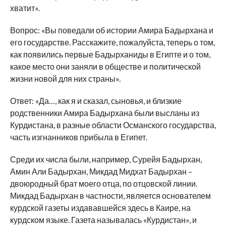
хватит».
Вопрос: «Вы поведали об истории Амира Бадырхана и
его государстве. Расскажите, пожалуйста, теперь о том,
как появились первые Бадырханиды в Египте и о том,
какое место они заняли в обществе и политической
жизни новой для них страны».
Ответ: «Да…, как я и сказал, сыновья, и близкие
родственники Амира Бадырхана были высланы из
Курдистана, в разные области Османского государства,
часть изгнанников прибыла в Египет.
Среди их числа были, например, Сурейя Бадырхан,
Амин Али Бадырхан, Микдад Мидхат Бадырхан –
двоюродный брат моего отца, по отцовской линии.
Микдад Бадырхан в частности, является основателем
курдской газеты издававшейся здесь в Каире, на
курдском языке. Газета называлась «Курдистан», и