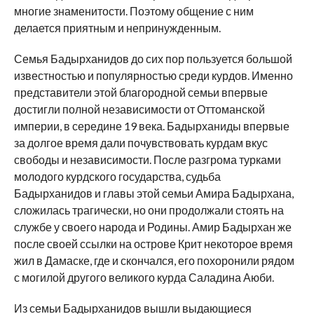
многие знаменитости. Поэтому общение с ним
делается приятным и непринужденным.
Семья Бадырханидов до сих пор пользуется большой
известностью и популярностью среди курдов. Именно
представители этой благородной семьи впервые
достигли полной независимости от Оттоманской
империи, в середине 19 века. Бадырханиды впервые
за долгое время дали почувствовать курдам вкус
свободы и независимости. После разгрома турками
молодого курдского государства, судьба
Бадырханидов и главы этой семьи Амира Бадырхана,
сложилась трагически, но они продолжали стоять на
службе у своего народа и Родины. Амир Бадырхан же
после своей ссылки на острове Крит некоторое время
жил в Дамаске, где и скончался, его похоронили рядом
с могилой другого великого курда Саладина Аюби.
Из семьи Бадырханидов вышли выдающиеся