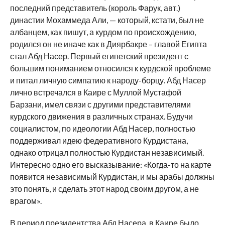
последний представитель (король Фарук, авт.)
династии Мохаммеда Али, — который, кстати, был не
албанцем, как пишут, а курдом по происхождению,
родился он не иначе как в Диярбакре – главой Египта
стал Абд Насер. Первый египетский президент с
большим пониманием относился к курдской проблеме
и питал личную симпатию к народу-борцу. Абд Насер
лично встречался в Каире с Муллой Мустафой
Барзани, имел связи с другими представителями
курдского движения в различных странах. Будучи
социалистом, по идеологии Абд Насер, полностью
поддерживал идею федеративного Курдистана,
однако отрицал полностью Курдистан независимый.
Интересно одно его высказывание: «Когда-то на карте
появится независимый Курдистан, и мы арабы должны
это понять, и сделать этот народ своим другом, а не
врагом».
В период президентства Абд Насера, в Каире было