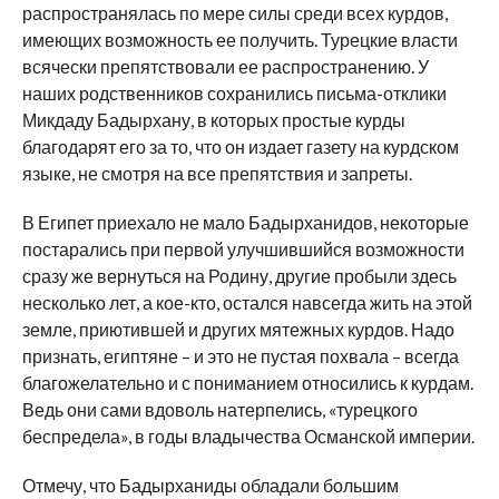
распространялась по мере силы среди всех курдов,
имеющих возможность ее получить. Турецкие власти
всячески препятствовали ее распространению. У
наших родственников сохранились письма-отклики
Микдаду Бадырхану, в которых простые курды
благодарят его за то, что он издает газету на курдском
языке, не смотря на все препятствия и запреты.
В Египет приехало не мало Бадырханидов, некоторые
постарались при первой улучшившийся возможности
сразу же вернуться на Родину, другие пробыли здесь
несколько лет, а кое-кто, остался навсегда жить на этой
земле, приютившей и других мятежных курдов. Надо
признать, египтяне – и это не пустая похвала – всегда
благожелательно и с пониманием относились к курдам.
Ведь они сами вдоволь натерпелись, «турецкого
беспредела», в годы владычества Османской империи.
Отмечу, что Бадырханиды обладали большим