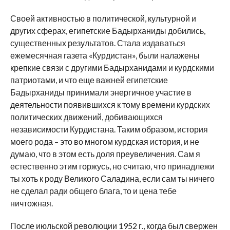
Своей активностью в политической, культурной и
других сферах, египетские Бадырханиды добились,
существенных результатов. Стала издаваться
ежемесячная газета «Курдистан», были налажены
крепкие связи с другими Бадырханидами и курдскими
патриотами, и что еще важней египетские
Бадырханиды принимали энергичное участие в
деятельности появившихся к тому времени курдских
политических движений, добивающихся
независимости Курдистана. Таким образом, история
моего рода – это во многом курдская история, и не
думаю, что в этом есть доля преувеличения. Сам я
естественно этим горжусь, но считаю, что принадлежи
ты хоть к роду Великого Саладина, если сам ты ничего
не сделал ради общего блага, то и цена тебе
ничтожная.
После июльской революции 1952 г., когда был свержен