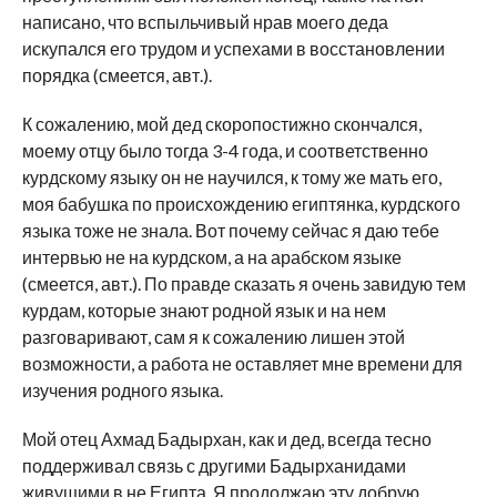
написано, что вспыльчивый нрав моего деда
искупался его трудом и успехами в восстановлении
порядка (смеется, авт.).
К сожалению, мой дед скоропостижно скончался,
моему отцу было тогда 3-4 года, и соответственно
курдскому языку он не научился, к тому же мать его,
моя бабушка по происхождению египтянка, курдского
языка тоже не знала. Вот почему сейчас я даю тебе
интервью не на курдском, а на арабском языке
(смеется, авт.). По правде сказать я очень завидую тем
курдам, которые знают родной язык и на нем
разговаривают, сам я к сожалению лишен этой
возможности, а работа не оставляет мне времени для
изучения родного языка.
Мой отец Ахмад Бадырхан, как и дед, всегда тесно
поддерживал связь с другими Бадырханидами
живущими в не Египта. Я продолжаю эту добрую