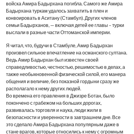
войска Амира Бадырхана погибла. Самого же Амира
Бадырхана туркам удалось захватить в плен и
конвоировать в Аситану (Стамбул). Других членов
семьи Бадырханов, — включая детей ее главы – турки
выслали в разные части Оттоманской империи.
Я читал, что, будучи в Стамбуле, Амир Бадырхан
произвел сильное впечатление на османского султана.
Ведь Амир Бадырхан был известен своей
справедливостью, честностью, решимостью в делах, а
также необыкновенной физической силой, его манера
общения и величие, без показной гордыни сразу же
располагало к нему других людей.
Во времена его правления в Джизре Ботан, было
покончено с грабежом на больших дорогах,
развивалась торговля и наука, люди жили в
безопасности и уверенности в завтрашнем дне. Все
это сделало Амира Бадырхана популярным даже в
стане врагов, которые относились к нему с огромным