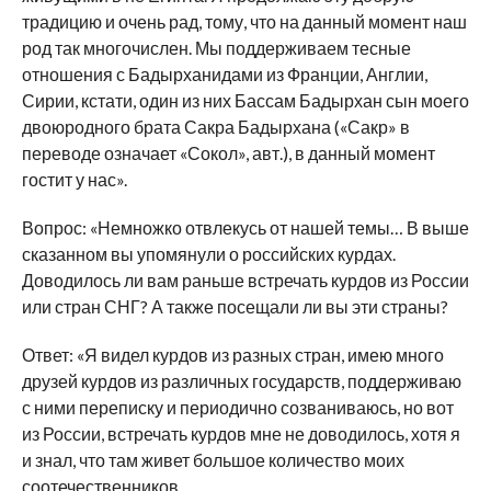
традицию и очень рад, тому, что на данный момент наш
род так многочислен. Мы поддерживаем тесные
отношения с Бадырханидами из Франции, Англии,
Сирии, кстати, один из них Бассам Бадырхан сын моего
двоюродного брата Сакра Бадырхана («Сакр» в
переводе означает «Сокол», авт.), в данный момент
гостит у нас».
Вопрос: «Немножко отвлекусь от нашей темы… В выше
сказанном вы упомянули о российских курдах.
Доводилось ли вам раньше встречать курдов из России
или стран СНГ? А также посещали ли вы эти страны?
Ответ: «Я видел курдов из разных стран, имею много
друзей курдов из различных государств, поддерживаю
с ними переписку и периодично созваниваюсь, но вот
из России, встречать курдов мне не доводилось, хотя я
и знал, что там живет большое количество моих
соотечественников.