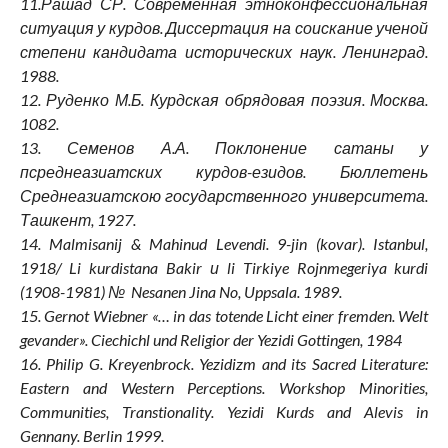
11.Рашад СР. Современная этноконфессиональная
ситуация у курдов. Диссертация на соискание ученой
степени кандидата исторических наук. Ленинград.
1988.
12. Руденко М.Б. Курдская обрядовая поэзия. Москва.
1082.
13. Семенов А.А. Поклонение сатаны у
псреднеазиатских курдов-езидов. Бюллетень
Среднеазиатскою государственного университета.
Ташкент, 1927.
14. Malmisanij & Mahinud Levendi. 9-jin (kovar). Istanbul,
1918/ Li kurdistana Bakir и li Tirkiye Rojnmegeriya kurdi
(1908-1981) № Nesanen Jina No, Uppsala. 1989.
15. Gernot Wiebner «… in das totende Licht einer fremden. Welt
gevander». Ciechichl und Religior der Yezidi Gottingen, 1984
16. Philip G. Kreyenbrock. Yezidizm and its Sacred Literature:
Eastern and Western Perceptions. Workshop Minorities,
Communities, Transtionality. Yezidi Kurds and Alevis in
Gennany. Berlin 1999.