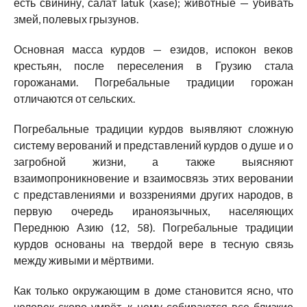
есть свинину, салат latuk (xase); животные — убивать
змей, полевых грызунов.
Основная масса курдов — езидов, испокон веков
крестьян, после переселения в Грузию стала
горожанами. Погребальные традиции горожан
отличаются от сельских.
Погребальные традиции курдов выявляют сложную
систему верований и представлений курдов о душе и о
загробной жизни, а также выясняют
взаимопроникновение и взаимосвязь этих веровании
с представлениями и воззрениями других народов, в
первую очередь ираноязычных, населяющих
Переднюю Азию (12, 58). Погребальные традиции
курдов основаны на твердой вере в тесную связь
между живыми и мёртвими.
Как только окружающим в доме становится ясно, что
человек скоро умрёт, к нему собираются все близкие