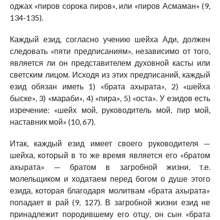
оджах «пиров сорока пиров», или «пиров Асмаман» (9,
134-135).
Каждый езид, согласно учению шейха Ади, должен
следовать «пяти предписаниям», независимо от того,
является ли он представителем духовной касты или
светским лицом. Исходя из этих предписаний, каждый
езид обязан иметь 1) «брата ахырата», 2) «шейха
быске», 3) «мараби», 4) «пира», 5) «оста». У езидов есть
изречение: «шейх мой, руководитель мой, пир мой,
наставник мой» (10, 67).
Итак, каждый езид имеет своего руководителя —
шейха, который в то же время является его «братом
ахырата» — братом в загробной жизни, т.е.
молельщиком и ходатаем перед богом о душе этого
езида, которая благодаря молитвам «брата ахырата»
попадает в рай (9, 127). В загробной жизни езид не
принадлежит породившему его отцу, он сын «брата