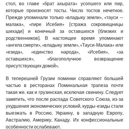
стол, во главе «брат ахырата» усопшего или пир,
которые произносят тосты. Число тостов нечетное.
Прежде упоминали только «владыку земли», «тауси —
малака», «пире Исебия» [стража сокровищницы
шихади] и конечный за оставшихся [близких и
родственников]. В настоящее время упоминают
«ангела смерти», «владыку земли», «Тауси-Малака» или
«езида», «единство народа», «Исебия», «за
оставшихся», «благополучное возвращение
присутствующих домой».
В теперешней Грузии поминки справляют большей
частью в ресторанах Поминальная трапеза почти
такая же. как и грузинская, исключая свинину. Следует
заметить, что после распада Советского Союза, из-за
ухудшения экономических условий, курды-езиды стали
выезжать в Россию, Украину, в западную Европу,
Австралию, Америку, Канаду. Их конфессиональные
особенности ослабевают.