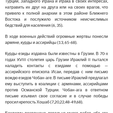
Турции, Западного Ирана и Ирака в своих интересах,
натравить их друг на друга или на своих врагов, что
привело к полной анархии в этом районе Ближнего
Востока и послужило источником неисчислимых
бедствий для населения (6, 35).
В ходе военных действий огромные жертвы понесли
армяне, курды и ассирийцы (13, 65-68).
Курды-езиды издавна были известны в Грузии. В 70-х
годах XVIII столетия царь Грузии Ираклий II пытался
наладить контакты с езидами с помощью —
ассирийского епископа Исаи, передав с ним письмо
вождю езидов Чобан-аге. В письме Ираклий предлагал
ему выступить в коалиции с армянами, ассирийцами
против Османской Турции. Чобан-ага в ответном
письме изъявил свое согласие и в случае победы
просил крепость Хошаб (7,20,22,48-49,68).
Езидизму посвящено довольно много работ, ибо эта