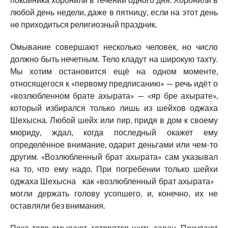
любой день недели, даже в пятницу, если на этот день
не приходиться религиозный праздник.
Омывание совершают несколько человек, но число
должно быть нечетным. Тело кладут на широкую тахту.
Мы хотим остановится ещё на одном моменте,
относящегося к «первому предписанию» — речь идёт о
«возлюбленном брате ахырата» — «яр бре ахырате»,
который избирался только лишь из шейхов оджаха
Шехысна. Любой шейх или пир, придя в дом к своему
мюриду, ждал, когда последный окажет ему
определённое внимание, одарит деньгами или чем-то
другим. «Возлюбленный брат ахырата» сам указывал
на то, что ему надо. При погребении только шейхи
оджаха Шехысна как «возлюбленный брат ахырата»
могли держать голову усопшего, и, конечно, их не
оставляли без внимания.
Пока тело омывают, готовятся шить саван. Покупают