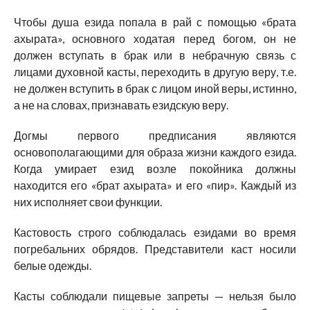
Чтобы душа езида попала в рай с помощью «брата
ахырата», основного ходатая перед богом, он не
должен вступать в брак или в небрачную связь с
лицами духовной касты, переходить в другую веру, т.е.
не должен вступить в брак с лицом иной веры, истинно,
а не на словах, признавать езидскую веру.
Догмы первого предписания являются
основополагающими для образа жизни каждого езида.
Когда умирает езид возле покойника должны
находится его «брат ахырата» и его «пир». Каждый из
них исполняет свои функции.
Кастовость строго соблюдалась езидами во время
погребальних обрядов. Представители каст носили
белые одежды.
Касты соблюдали пищевые запреты — нельзя было