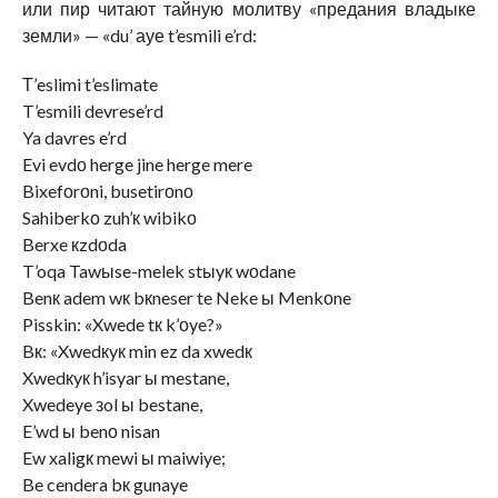
или пир читают тайную молитву «предания владыке
земли» — «du’ ауе t’esmili e’rd:
Т’eslimi t’eslimate
T’esmili devrese’rd
Ya davres e’rd
Evi evdо herge jine herge mere
Bixefоrоni, busetirоnо
Sahiberkо zuh’к wibikо
Berxe кzdоda
T’oqa Tawыse-melek stыyк wоdane
Benк adem wк bкneser te Neke ы Menkоne
Pisskin: «Xwede tк k’оye?»
Bк: «Xwedкyк min ez da xwedк
Xwedкyк h’isyar ы mestane,
Xwedeye зol ы bestane,
E’wd ы benо nisan
Ew xaligк mewi ы maiwiye;
Be cendera bк gunaye