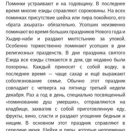
Поминки устраивают и на годовщину. В последнее
время многие езиды справляют сороковины. На всех
поминках присутствие шейха или пира покойного, его
«брата ахырата» обязательно. Усопших неизменно
поминают во время больших праздников Нового года и
Хыдир-наби и раздают милтстынию за упокой.
Особенно торжественно поминают усопших в дни
религиозных празденств. В дни праздника святого
Езида все езиды стекаются в дом, где недавно были
похороны. Каждый приносит с собой водку, в
последнее время — чаще сахар и ещё выражают
соболезнование семье. Обычно этот праздник
совпадает с четверга на пятницу третьей недели
декабря. Раз а год в день, специально посвященный
«поминованию душ умерших», отправляются на
кладбище, захватив с собой приготовленную еду,
фрукты, вино, сласти и раздают угощение бедным и
нищим. В основном этот праздник справляют в
середине июня. Шейхи и пиры, которые непременно