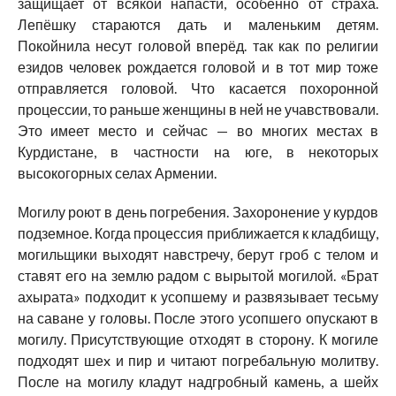
защищает от всякой напасти, особенно от страха.
Лепёшку стараются дать и маленьким детям.
Покойнила несут головой вперёд. так как по религии
езидов человек рождается головой и в тот мир тоже
отправляется головой. Что касается похоронной
процессии, то раньше женщины в ней не учавствовали.
Это имеет место и сейчас — во многих местах в
Курдистане, в частности на юге, в некоторых
высокогорных селах Армении.
Могилу роют в день погребения. Захоронение у курдов
подземное. Когда процессия приближается к кладбищу,
могильщики выходят навстречу, берут гроб с телом и
ставят его на землю радом с вырытой могилой. «Брат
ахырата» подходит к усопшему и развязывает тесьму
на саване у головы. После этого усопшего опускают в
могилу. Присутствующие отходят в сторону. К могиле
подходят шеx и пир и читают погребальную молитву.
После на могилу кладут надгробный камень, а шейх