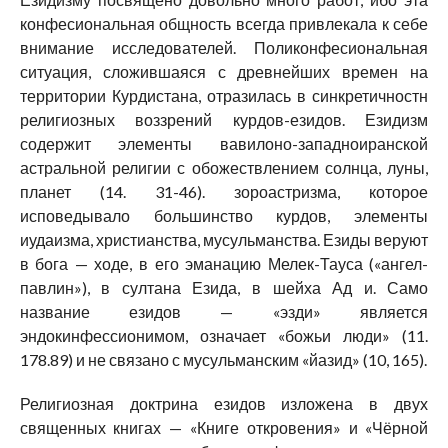
конфесиональная общность всегда привлекала к себе
внимание исследователей. Поликонфесиональная
ситуация, сложившаяся с древнейших времен на
территории Курдистана, отразилась в синкретичностн
религиозных воззрений курдов-езидов. Езидизм
содержит элементы вавилоно-западноиранской
астральной религии с обожествлением солнца, луны,
планет (14. 31-46). зороастризма, которое
исповедывало большинство курдов, элементы
иудаизма, христианства, мусульманства. Езиды веруют
в бога — ходе, в его эманацию Мелек-Тауса («ангел-
павлин»), в султана Езида, в шейха Ад и. Само
название езидов — «эзди» является
эндокинфессионимом, означает «божьи люди» (11.
178.89) и не связано с мусульманским «йазид» (10, 165).
Религиозная доктрина езидов изложена в двух
священных книгах — «Книге откровения» и «Чёрной