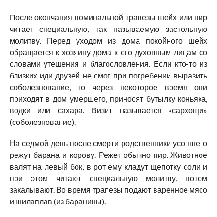
После окончания поминальной трапезы шейх или пир
читает специальную, так называемую застольную
молитву. Перед уходом из дома покойного шейх
обращается к хозяину дома к его духовным лицам со
словами утешения и благословления. Если кто-то из
близких иди друзей не смог при погребении выразить
соболезнование, то через некоторое время они
приходят в дом умершего, приносят бутылку коньяка,
водки или сахара. Визит называется «сархощи»
(соболезнование).
На седмой день после смерти родственники усопшего
режут барана и корову. Режет обычно пир. Животное
валят на левый бок, в рот ему кладут щепотку соли и
при этом читают специальную молитву, потом
закалывают. Во время трапезы подают варенное мясо
и шилаплав (из баранины).