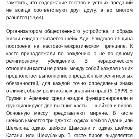
заметить, что содержание текстов и устных преданий
не всегда соответствуют друг другу, а во многом
разнятся (13,64).
Организатором общественного устройства и образа
жизни езидов считается шейх Ади. Езидская община
построена на кастово-теократическом принципе. К
касте принадлежали по рождению, а не по одному
религиозному убеждению. В иерархическом
отношении касты не равны между собой, каждая из них
предпологает выполнение определённых религиозных
обязанностей, для каждой точно определены знаки
отличия, объём религиозных знаний и нрав (5, 1999). В
Грузии и Армении среди езидов функционировали и
функционируют две высшие касты — шейхов и пиров.
Основную массу представляют миряне. В касте
шейхов имеются три оджаха: оджах шейхов Адани, или
Шехысна, оджах шейхов Щамсани и оджах шейхов
Катани, или Шехубакыр. В касте пиров выделяется