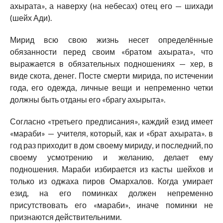
ахырата», а наверху (на небесах) отец его — шихади
(шейх Ади).
Мирид всю свою жизнь несет определённые
обязанности перед своим «братом ахырата», что
выражается в обязательных подношениях — хер, в
виде скота, денег. Посте смерти мирида, по истечении
года, его одежда, личные вещи и непременно четки
должны быть отданы его «брагу ахырыта».
Согласно «третьего предписания», каждий езид имеет
«мараби» — учителя, который, как и «брат ахырата». в
год раз приходит в дом своему мириду, и последний, по
своему усмотрению и желанию, делает ему
подношения. Мараби избирается из касты шейхов и
только из оджаха пиров Омархалов. Когда умирает
езид, на его поминках должен непременно
присутствовать его «мараби», иначе поминки не
признаются действительними.