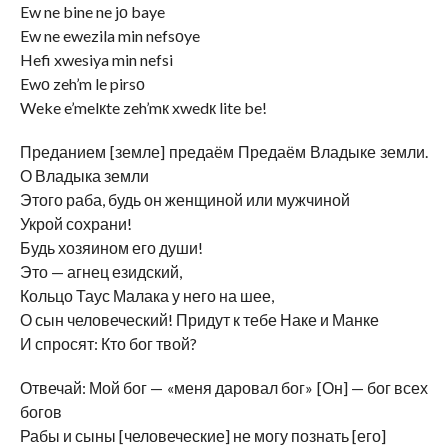
Ew ne bine ne jо baye
Ew ne ewezila min nefsоye
Hefi xwesiya min nefsi
Ewо zeh’m le pirsо
Weke e’melкte zeh’mк xwedк lite be!
Преданием [земле] предаём Предаём Владыке земли.
О Владыка земли
Этого раба, будь он женщиной или мужчиной
Укрой сохрани!
Будь хозяином его души!
Это — агнец езидский,
Кольцо Таус Малака у него на шее,
О сын человеческий! Придут к тебе Наке и Манке
И спросят: Кто бог твой?
Отвечай: Мой бог — «меня даровал бог» [Он] — бог всех
богов
Рабы и сыны [человеческие] не могу познать [его]