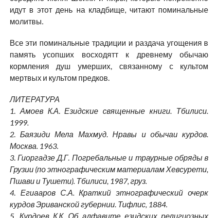
идут в этот день на кладбище, читают поминальные
молитвы.
Все эти поминальные традиции и раздача угощения в
память усопших восходятт к древнему обычаю
кормления душ умерших, связанному с культом
мертвых и культом предков.
ЛИТЕРАТУРА
1. Амоев К.А. Езидские священные книги. Тбилиси.
1999.
2. Баязиди Мела Махмуд. Нравы и обычаи курдов.
Москва. 1963.
3. Гиоргадзе Д.Г. Погребальные и траурные обряды в
Грузии (по этнографическим материалам Хевсурети,
Пшави и Тушети). Тбилиси, 1987, груз.
4. Егиааров С.А. Краткий этнографический очерк
курдов Эриванской губернии. Тифлис, 1884.
5. Курдоев К.К. Об алфавите езидских религиозных