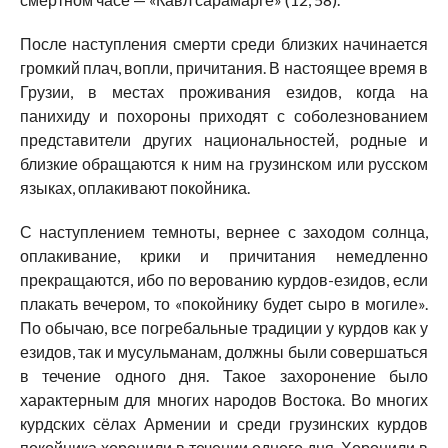
После наступления смерти среди близких начинается
громкий плач, вопли, причитания. В настоящее время в
Грузии, в местах проживания езидов, когда на
панихиду и похороны приходят с соболезнованием
представители других национальностей, родные и
близкие обращаются к ним на грузинском или русском
языках, оплакивают покойника.
С наступлением темноты, вернее с заходом солнца,
оплакивание, крики и причитания немедленно
прекращаются, ибо по верованию курдов-езидов, если
плакать вечером, то «покойнику будет сыро в могиле».
По обычаю, все погребальные традиции у курдов как у
езидов, так и мусульманам, должны были совершаться
в течение одного дня. Такое захоронение было
характерным для многих народов Востока. Во многих
курдских сёлах Армении и среди грузинских курдов
покойника хоронили в течении одного дня. Хоронили в