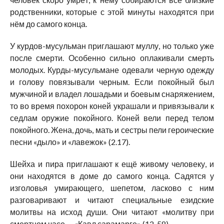
родственники, которые с этой минуты находятся при
нём до самого конца.
У курдов-мусульман приглашают муллу, но только уже
после смерти. Особенно сильно оплакивали смерть
молодых. Курды-мусульмане одевали черную одежду
и голову повязывали черным. Если покойный был
мужчиной и владел лошадьми и боевым снаряжением,
то во время похорон коней украшали и привязывали к
седлам оружие покойного. Коней вели перед телом
покойного. Жена, дочь, мать и сестры пели героические
песни «дыло» и «лавежок» (2.17).
Шейха и пира приглашают к ещё живому человеку, и
они находятся в доме до самого конца. Садятся у
изголовья умирающего, шепетом, ласково с ним
разговаривают и читают специальные езидские
молитвы на исход души. Они читают «молитву при
смертном часе — «Кавл сарамарге» (12, 58).