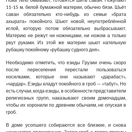
11-15 м. белой бумажной материи, обычно бязи. Шьёт
саван обязательно кто-нибудь из семьи «брата
ахырата» покойного. Шьют новой, неупотреблённой
иглой, которую потом обязательно выбрасывают.
Материю не режут ни ножницами, ни ножом а только
рвут руками. Из этой же материи шьют нательную
рубашку покойному «рубашку судного дня».
Необходимо отметить, что езиды Грузии очень скоро
после переселения перестали пользоваться
носилками, которые они называют «дарабаст»,
«чардар». Езиды кладут покойного в гроб — «табут». Но
есть случаи, когда езиды, в особенности представители
религиозных групп, наказывают своим домочадцам,
чтобы их хоронили по древним обычаям, не опуская в
гроб.
В доме усопшего собираются все близкие, и снова
начинается оплакивание. Затем гроб с телом трижды