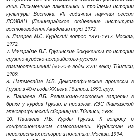
книг. Письменные памятники и проблемы истории
культуры Востока. VII годичная научная сессия
ЛОИВАН (Ленинградское отделение института
востоковедения Академии наук). 1972.
6. Лазарев М.С. Курдский вопрос 1891-1917. Москва,
1972.
7. Мачарадзе В.Г. Грузинские документы по истории
грузино-курдско-ассирийского-русских
взаимоотношений (60-70-е годы XVIII века). Тбилиси,
1989.
8. Натмеладзе М.В. Демографические процессы в
Грузии в 40-е годы XX века Тбилиси, 1993, груз.
9. Пашаева Л.Б. Религиозно-кастовые запреты в
браке у курдов Грузии, в прошлом. КЭС (Кавказский
этнографический сборник) VII. Тбилиси, 1988.
10. Пашаева Л.Б. Курды Грузии. К вопросу о
конфессиональном самосознании. Курдистан на
перекрёстках истории и политики. Москва, 1994.