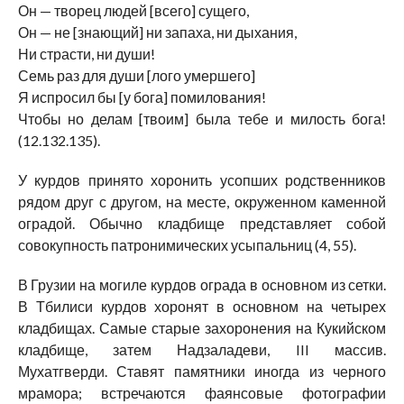
Он — творец людей [всего] сущего,
Он — не [знающий] ни запаха, ни дыхания,
Ни страсти, ни души!
Семь раз для души [лого умершего]
Я испросил бы [у бога] помилования!
Чтобы но делам [твоим] была тебе и милость бога!
(12.132.135).
У курдов принято хоронить усопших родственников
рядом друг с другом, на месте, окруженном каменной
оградой. Обычно кладбище представляет собой
совокупность патронимических усыпальниц (4, 55).
В Грузии на могиле курдов ограда в основном из сетки.
В Тбилиси курдов хоронят в основном на четырех
кладбищах. Самые старые захоронения на Кукийском
кладбище, затем Надзаладеви, III массив.
Мухатгверди. Ставят памятники иногда из черного
мрамора; встречаются фаянсовые фотографии