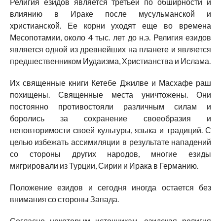
Религия езидов является третьей по обширности и
влиянию в Ираке после мусульманской и
христианской. Ее корни уходят еще во времена
Месопотамии, около 4 тыс. лет до н.э. Религия езидов
является одной из древнейших на планете и является
предшественником Иудаизма, Христианства и Ислама.
Их священные книги Кетебе Джилве и Масхафе раш
похищены. Священные места уничтожены. Они
постоянно противостояли различным силам и
боролись за сохранение своеобразия и
неповторимости своей культуры, языка и традиций. С
целью избежать ассимиляции в результате нападений
со стороны других народов, многие езиды
мигрировали из Турции, Сирии и Ирака в Германию.
Положение езидов и сегодня иногда остается без
внимания со стороны Запада.
Согласно некоторым источникам, езидская религия