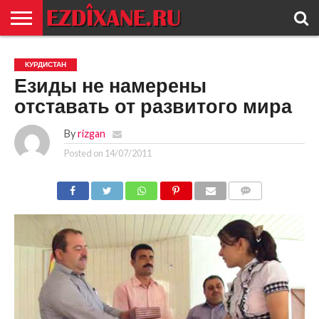
ГЛАВНАЯ
ЕЗИДИЗМ
НОВОСТИ
ИСТОРИЯ
КУЛЬТУРА
КОНТАКТ
КУРДИСТАН
Езиды не намерены
отставать от развитого мира
By
rizgan
Posted on
14/07/2011
COMMENTS