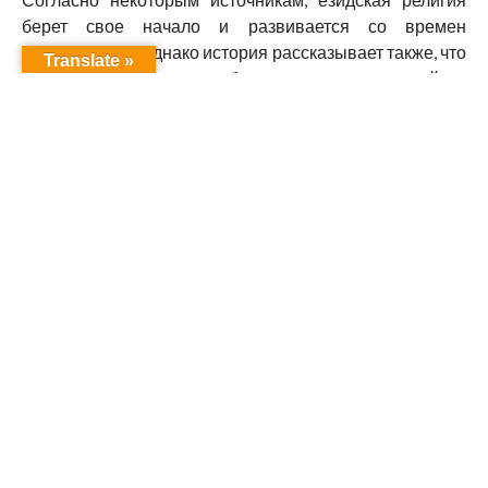
берет свое начало и развивается со времен
Месопотамии. Однако история рассказывает также, что
Translate »
и многие другие религии берут свое начало на той же
территории и в то же время, например, митраизм или
зороастризм.
Это говорит о том, что в момент возникновения
религий, такого понимания как народы, еще не
существовало, лишь религиозно-социальные и
политические структуры положили начало
существованию древнейших цивилизаций. Понятие
«национальная принадлежность» является довольно
молодым в истории человечества.
Езиды ценят и уважают историческую ценность своей
культуры и религии.
Согласно некоторым подсчетам, на сегодняшний день
в мире насчитывается около миллиона езидов.