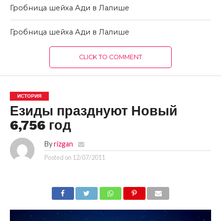
Гробница шейха Ади в Лалише
Гробница шейха Ади в Лалише
CLICK TO COMMENT
ИСТОРИЯ
Езиды празднуют Новый
6,756 год
By
rizgan
Posted on
12/07/2011