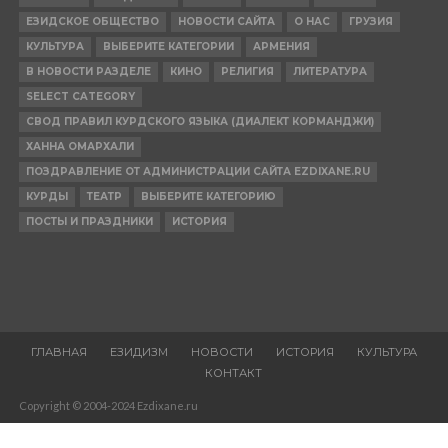
ЕЗИДСКОЕ ОБЩЕСТВО
НОВОСТИ САЙТА
О НАС
ГРУЗИЯ
КУЛЬТУРА
ВЫБЕРИТЕ КАТЕГОРИИ
АРМЕНИЯ
В НОВОСТИ РАЗДЕЛЕ
КИНО
РЕЛИГИЯ
ЛИТЕРАТУРА
SELECT CATEGORY
СВОД ПРАВИЛ КУРДСКОГО ЯЗЫКА (ДИАЛЕКТ КОРМАНДЖИ)
ХАННА ОМАРХАЛИ
ПОЗДРАВЛЕНИЕ ОТ АДМИНИСТРАЦИИ САЙТА EZDIXANE.RU
КУРДЫ
ТЕАТР
ВЫБЕРИТЕ КАТЕГОРИЮ
ПОСТЫ И ПРАЗДНИКИ
ИСТОРИЯ
ГЛАВНАЯ
ЕЗИДИЗМ
НОВОСТИ
ИСТОРИЯ
КУЛЬТУРА
КОНТАКТ
Copyright © 2004-2024 Ezdixane.ru