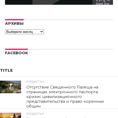
load the
video.
Error code:
hls:networkErro
АРХИВЫ
Архивы
FACEBOOK
TITLE
КУРДИСТАН
44
Отсутствие Священного Лалеша на
страницах электронного паспорта:
кризис цивилизационного
представительства и право коренных
общин
КУРДИСТАН
53