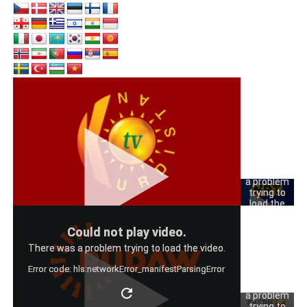
Could
not play
video.
There was
a problem
trying to
load the
video.
Could
Could not play video.
Error code:
not play
hls:networkErro
There was a problem trying to load the video.
video.
Error code: hls:networkError_manifestParsingError
There was
a problem
trying to