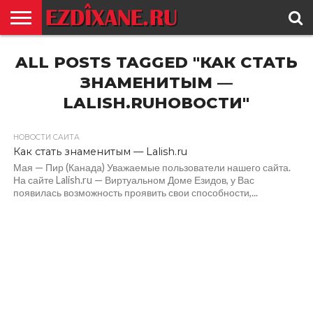
ГЛАВНАЯ
ALL POSTS TAGGED "КАК СТАТЬ
ЕЗИДИЗМ
НОВОСТИ
ИСТОРИЯ
КУЛЬТУРА
КОНТАКТ
ЗНАМЕНИТЫМ —
LALISH.RUНОВОСТИ"
НОВОСТИ САЙТА
Как стать знаменитым — Lalish.ru
Мая — Пир (Канада) Уважаемые пользователи нашего сайта.
На сайте Lalish.ru — Виртуальном Доме Езидов, у Вас
появилась возможность проявить свои способности,...