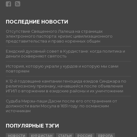
ПОСЛЕДНИЕ НОВОСТИ
Отсутствие Священного Лалеша на страницах
электронного паспорта: кризис цивилизационного
представительства и право коренных общин
Езидский духовный совет в Курдистане: когда политика и
деньги оскверняют святость
История, которую украли у курдов и которую мы сами
повторяем
К 12-й годовщине кампании геноцида езидов Синджара по
религиозному признаку, начавшейся после объявления
ИГИЛ о вторжении в езидские районы и их уничтожении
Судьба Мирзы-паши Дасни после его отстранения от
должности вали Мосула в 1651 году: по османским
источникам
ПОПУЛЯРНЫЕ ТЭГИ
НОВОСТИ
КУРДИСТАН
СТАТЬИ
РОССИЯ
ЕВРОПА