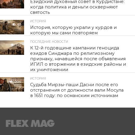
Езидский духовный совет в Курдистане:
когда политика и деньги оскверняют
святость
ИСТОРИЯ
63
История, которую украли у курдов и
которую мы сами повторяем
ПОСЛЕДНИЕ НОВОСТИ
175
К 12-й годовщине кампании геноцида
езидов Синджара по религиозному
признаку, начавшейся после объявления
ИГИЛ о вторжении в езидские районы и
их уничтожении
ИСТОРИЯ
204
Судьба Мирзы-паши Дасни после его
отстранения от должности вали Мосула
в 1651 году: по османским источникам