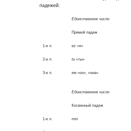
падежей:
Единственное число
Прямой падеж
1-е л.
ez
«я»
2-е л.
tu
«ты»
3-е л.
ew
«oн», «она»
Единственное число
Косвенный падеж
1-е л.
min