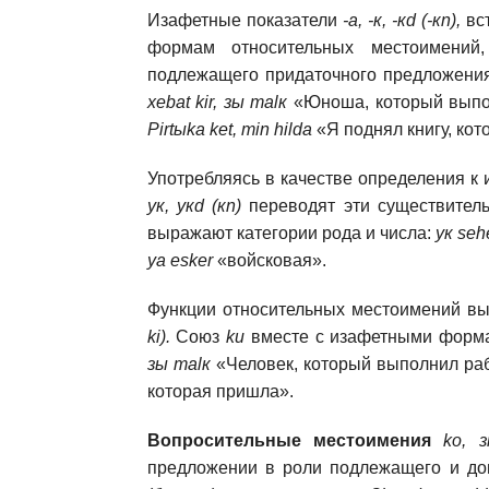
Изафетные показатели
-а, -к, -кd (-кn),
вс
формам относительных местоимений
подлежащего придаточного предложени
xebat kir, зы malк
«Юноша, который выпол
Pirtыka ket, min hilda
«Я поднял книгу, кот
Употребляясь в качестве определения 
yк, yкd (кn)
переводят эти существител
выражают категории рода и числа:
yк seh
уа esker
«войсковая».
Функции относительных местоимений в
ki).
Союз
ku
вместе с изафетными форм
зы malк
«Человек, который выполнил ра
которая пришла».
Вопросительные местоимения
kо, 
предложении в роли подлежащего и д