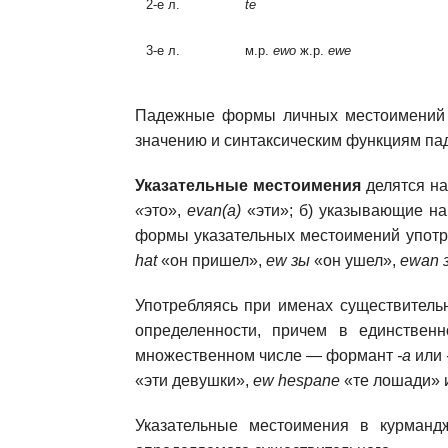
2-е л.
te
3-е л.
м.р.
ewо
ж.p.
ewe
Падежные формы личных местоимений и
значению и синтаксическим функциям п
Указательные местоимения
делятся на
«
это»,
evan(a)
«эти»; б) указывающие н
формы указательных местоимений употр
hat
«он пришел»,
ew зы
«он ушел»,
ewan 
Употребляясь при именах существитель
определенности, причем в единстве
множественном числе — формант
-а
или
«эти девушки»,
ew hespane
«те лошади» и
Указательные местоимения в курманд