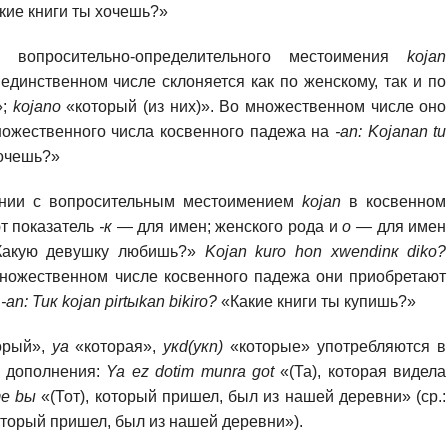
кие книги ты хочешь?»
 вопросительно-определительного местоимения
kоjan
единственном числе склоняется как по женскому, так и по
»;
kоjanо
«который (из них)». Во множественном числе оно
ожественного числа косвенного падежа на
-an: Kоjanan tu
хочешь?»
ении с вопросительным местоимением
kоjan
в косвенном
т показатель
-к
— для имен; женского рода и
о —
для имен
Какую девушку любишь?»
Kоjаn kurо hоn xwendinк dikо?
множественном числе косвенного падежа они приобретают
а
-an: Tuк kоjan pirtыkan bikirо?
«Какие книги ты купишь?»
орый»,
уа
«которая»,
yкd(yкn)
«которые» употребляются в
и дополнения:
Ya ez dоtim munra got
«(Та), которая видела
 те bы
«(Тот), который пришел, был из нашей деревни» (ср.:
оторый пришел, был из нашей деревни»).