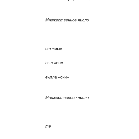
Множественное число
ет
«мы»
hыn
«вы»
ewana
«они»
Множественное число
me