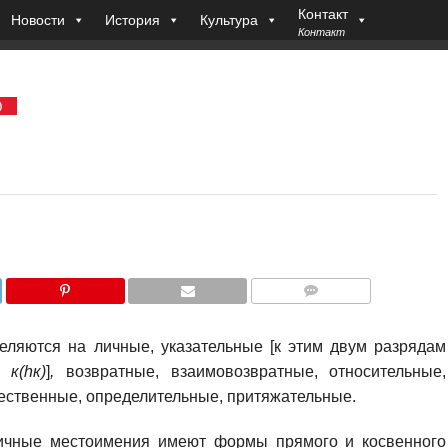
Контакт
Новости
История
Культура
Контакт
)
COMMENTS
еляются на личные, указательные [к этим двум разрядам
ие
к(hк)
]
,
возвратные, взаимовозвратные, относительные,
ественные, определительные, притяжательные.
чные местоимения имеют формы прямого и косвенного