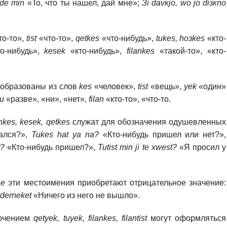
bide min
«To, что ты нашел, дай мне»;
Зi davкjо, wо jо diзкnо
то-то»,
tist
«что-то»,
qetkes
«что-нибудь»,
tukes, hозkes
«кто-
то-нибудь»,
kesek
«кто-нибудь»,
filankes
«такой-то», «кто-
образованы из слов
kes
«человек»,
tist
«вещь»,
yek
«один»
tu
«разве», «ни», «нет»,
filan
«кто-то», «что-то.
ankes, kesek, qetkes
служат для обозначения одушевленных
тался?»,
Tukes hat уа nа?
«Кто-нибудь пришел или нет?»,
t?
«Кто-нибудь пришел?»,
Tutist min ji te xwest?
«Я просил у
nе
эти местоимения приобретают отрицательное значение:
к derneket
«Ничего из него нe вышло».
лючением
qetyek,
tuyek, filankes, filantist
могут оформляться