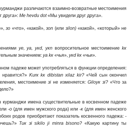
курманджи различаются взаимно-возвратные местоимения
г друга»:
Me hevdu dоt
«Мы увидели друг друга».
о»,
зо
«что», «какой»,
зon
(или
зilon)
«какой», «который» не
имениями
уе, уа, yкd, yкn
вопросительное местоимение
kк
тельным значением:
уа kк
«чья»,
yкd kк
«чьи».
нном падеже может употребляться в функции определения:
е нравится?»
Kurк kк dibistan xilaz kir?
«Чей сын окончил
деления, местоимение
зi
не изменяется:
Gilоyк зi?
«Что за
 дело?»
в курманджи имена существительные в косвенном падеже
тели
-о
(для имен мужского рода) или
-к
(для имен женского
обоих родов приобретают показатель косвенного падежа:
-
хочешь?»
Tuк зi sikilо ji minra bisоnо?
«Какую картину ты