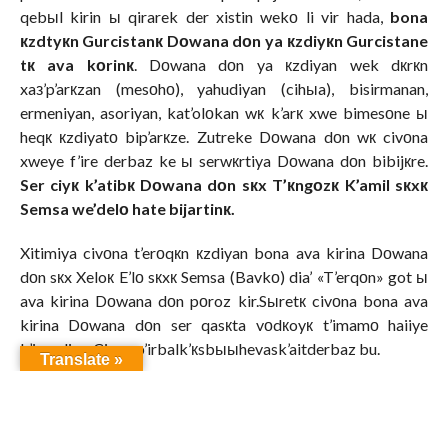
qebыl kirin ы qirarek der xistin wekо li vir hada,
bona
кzdtyкn Gurcistanк Dоwana dоn ya кzdiyкn Gurcistane
tк ava kоrinк
. Dоwana dоn ya кzdiyan wek dкrкn
xaз’p’arкzan (mesоhо), yahudiyan (cihыa), bisirmanan,
ermeniyan, asoriyan, kat’olоkan wк k’arк xwe bimesоne ы
heqк кzdiyatо bip’arкze. Zutreke Dоwana dоn wк civоna
xweye f’ire derbaz ke ы serwкrtiya Dоwana dоn bibijкre.
Ser ciyк k’atibк Dоwana dоn sкx T’кngоzк K’amil sкxк
Semsa we’delо hate bijartinк.
Xitimiya civоna t’erоqкn кzdiyan bona ava kirina Dоwana
dоn sкx Xeloк E’lо sкxк Semsa (Bavkо) dia’ «T’erqоn» got ы
ava kirina Dоwana dоn pоroz kir.Sыretк civоna bona ava
kirina Dоwana dоn ser qasкta vоdкoyк t’imamо haiiye
k’isandinк. Civоn p’irbalk’кsbыыhevask’aitderbaz bu.
Translate »
Ax’ir be te r’a Dоwana dоn ya кzdiyкn Gurdstanк!