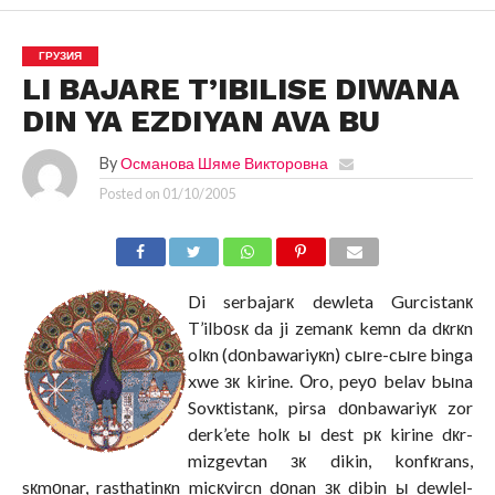
ГРУЗИЯ
LI BAJARE T’IBILISE DIWANA
DIN YA EZDIYAN AVA BU
By
Османова Шяме Викторовна
Posted on
01/10/2005
Di serbajarк dewleta Gurcistanк
T’ilbоsк da ji zemanк kemn da dкrкn
olкn (dоnbawariyкn) cыre-cыre binga
xwe зк kirine. Оro, peyо belav bыna
Sovкtistanк, pirsa dоnbawariyк zor
derk’ete holк ы dest pк kirine dкr-
mizgevtan зк dikin, konfкrans,
sкmоnar, rasthatinкn micкvircn dоnan зк dibin ы dewlel-