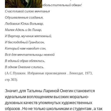
обольстительный обман!
Счастливой силою мечтанья
Одушевленные созданья,
Любовник Юлии Вольмар,
Малек-Адель и де Линар,
И Вертер, мученик мятежный,
И бесподобный Грандисон,
Который нам наводит сон,
Всё для мечтательницы не­жной
В единый образ облеклись,
В одном Онегине слились.
(А.С.Пушкин. Избранные произведения . Лениздат, 1973,
стр.303).
Значит, для Татьяны Лариной Онегин становится
идеальным воплощением высоких морально-
духовных качеств упомянутых художественных
образов . Но не только школьникам и студентам , а так