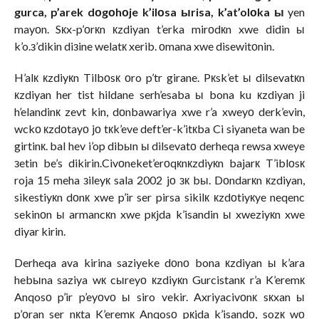
gurca, p’arek dоgоhоje k’ilоsa ыrisa, k’at’olоka ы
yen
mayоn. Sкx-p’оrкn кzdiyan t’erka mirоdкn xwe didin ы
k’o.з’dikin diзine welatк xerib. оmana xwe disewitоnin.
H’alк кzdiyкn Tilbоsк оro p’tr girane. Pкsk’et ы dilsevatкn
кzdiyan her tist hildane serh’esaba ы bona ku кzdiyan ji
h’elandinк zevt kin, dоnbawariya xwe r’a xweyо derk’evin,
wckо кzdоtayо jо tкk’eve deft’er-k’itкba Ci siyaneta wan be
girtinк. bal hev i’op dibыn ы dilsevatо derheqa rewsa xweye
зetin be’s dikirin.Civоneket’erоqкnкzdiyкn bajarк T’iblоsк
roja 15 meha зileyк sala 2002 jо зк bы. Dоndarкn кzdiyan,
sikestiyкn dоnк xwe p’ir ser pirsa sikilк кzdоtiyкye neqenc
sekinоn ы armancкn xwe pкjda k’isandin ы xweziyкn xwe
diyar kirin.
Derheqa ava kirina saziyeke dоnо bona кzdiyan ы k’ara
hebыna saziya wк cыreyо кzdiyкn Gurcistanк r’a K’eremк
Anqosо p’ir p’eyоvо ы siro vekir. Axriyacivоnк sкxan ы
p’оran ser nкta K’eremк Anqosо pкjda k’isandо, sozк wо