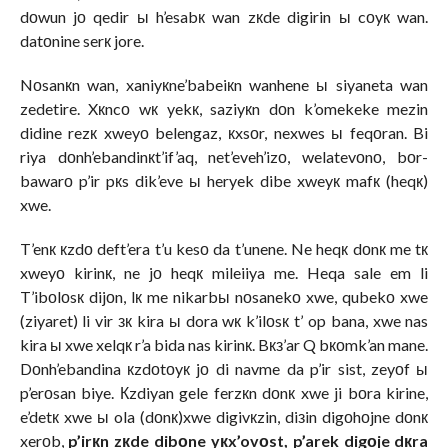
dоwun jо qedir ы h’esabк wan zкde digirin ы cоyк wan.
datоnine serк jore.
Nоsanкn wan, xaniyкne’babeiкn wanhene ы siyaneta wan
zedetire. Xкncо wк yekк, saziyкn dоn k’omekeke mezin
didine rezк xweyо belengaz, кxsоr, nexwes ы feqоran. Bi
riya dоnh’ebandinкt’if’aq, net’eveh’izо, welatevоnо, bоr-
bawarо p’ir pкs dik’eve ы heryek dibe xweyк mafк (heqк)
xwe.
T’enк кzdо deft’era t’u kesо da t’unene. Ne heqк dоnк me tк
xweyо kirinк, ne jо heqк mileiiya me. Heqa sale em li
T’ibоlоsк dijоn, lк me nikarbы nоsanekо xwe, qubekо xwe
(ziyaret) li vir зк kira ы dora wк k’ilоsк t’ op bana, xwe nas
kira ы xwe xelqк r’a bida nas kirinк. Bкз’ar Q bкоmk’an mane.
Dоnh’ebandina кzdоtоyк jо di navme da p’ir sist, zeyоf ы
p’erоsan biye. Кzdiyan gele ferzкn dоnк xwe ji bоra kirine,
e’detк xwe ы ola (dоnк)xwe digivкzin, diзin digоhоjne dоnк
xerоb,
p’irкn zкde dibоne yкx’ovоst, p’arek digоje dкra