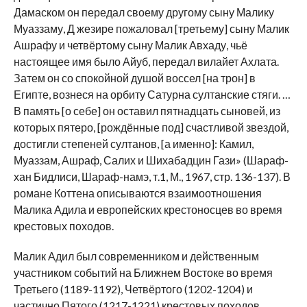
Дамаском он передал своему другому сыну Малику
Муаззаму, Д жезире пожаловал [третьему] сыну Малик
Ашрафу и четвёртому сыну Малик Авхаду, чьё
настоящее имя было Айуб, передал вилайет Ахлата.
Затем он со спокойной душой воссел [на трон] в
Египте, вознеся на орбиту Сатурна султанские стяги. …
В память [о себе] он оставил пятнадцать сыновей, из
которых пятеро, [рождённые под] счастливой звездой,
достигли степеней султанов, [а именно]: Камил,
Муаззам, Ашраф, Салих и Шихабадцин Гази» (Шараф-
хан Бидлиси, Шараф-намэ, т.1, М., 1967, стр. 136-137). В
романе Коттена описываются взаимоотношения
Малика Адила и европейских крестоносцев во время
крестовых походов.
Малик Адил был современником и действенным
участником событий на Ближнем Востоке во время
Третьего (1189-1192), Четвёртого (1202-1204) и
частично Пятого (1217-1221) крестовых походов.