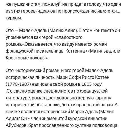
же пушкинистам, пожалуй, не придет в голову, что один
из этих героев-идеалов по происхождению является…
курдом.
Это — Малек-Адель (Малик-Адил). В этом контексте он
упоминается как герой «сладостного
романа».Оказывается, что ввиду имеется роман
французской писательницы Коттенна<<Матильда, или
Крестовые походы».
Это -исторический роман, и его герой Малек-Адель
историческая личность. Мари Софи Ристо Коттен
(1770-1807) написала свой роман в 1805 году
.Согласно оценке специалистов по французской
литературе, роман даёт довольно верную картину
исторической обстановки, быта и нравов той эпохи. А
кем же является исторический Марек Адель (Малик
Адил)? Он ~ член знаменитой курдской династии
Айубидов, брат прославленного султана полководца