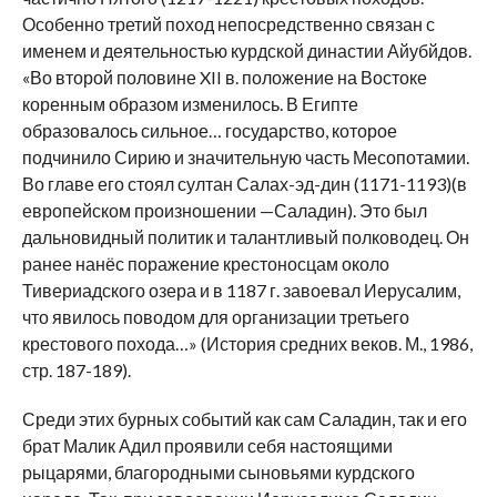
Особенно третий поход непосредственно связан с
именем и деятельностью курдской династии Айубйдов.
«Во второй половине XII в. положение на Востоке
коренным образом изменилось. В Египте
образовалось сильное… государство, которое
подчинило Сирию и значительную часть Месопотамии.
Во главе его стоял султан Салах-эд-дин (1171-1193)(в
европейском произношении —Саладин). Это был
дальновидный политик и талантливый полководец. Он
ранее нанёс поражение крестоносцам около
Тивериадского озера и в 1187 г. завоевал Иерусалим,
что явилось поводом для организации третьего
крестового похода…» (История средних веков. М., 1986,
стр. 187-189).
Среди этих бурных событий как сам Саладин, так и его
брат Малик Адил проявили себя настоящими
рыцарями, благородными сыновьями курдского