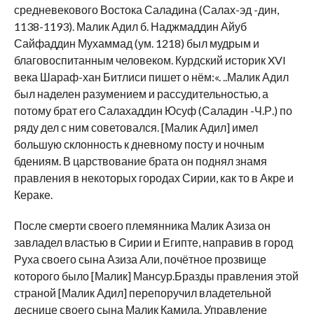
средневекового Востока Саладина (Салах-эд -дин,
1138-1193). Малик Адил б. Наджмаддин Айуб
Сайфаддин Мухаммад (ум. 1218) был мудрым и
благовоспитанным человеком. Курдский историк XVI
века Шараф-хан Битлиси пишет о нём:«. ..Малик Адил
был наделен разумением и рассудительностью, а
потому брат его Салахаддин Юсуф (Саладин -Ч.Р.) по
ряду дел с ним советовался. [Малик Адил] имел
большую склонность к дневному посту и ночным
бдениям. В царствование брата он поднял знамя
правления в некоторых городах Сирии, как то в Акре и
Кераке.
После смерти своего племянника Малик Азиза он
завладел властью в Сирии и Египте, направив в город
Руха своего сына Азиза Али, почётное прозвище
которого было [Малик] Мансур.Бразды правления этой
страной [Малик Адил] перепоручил владетельной
деснице своего сына Малик Камила. Управление