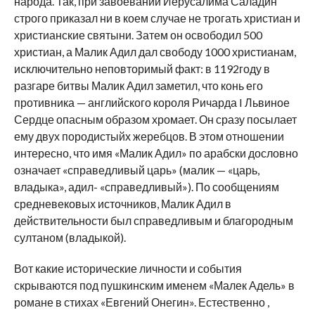
народа. Так, при завоевании Иерусалима Саладин
строго приказал ни в коем случае не трогать христиан и
христианские святыни. Затем он освободил 500
христиан, а Малик Адил дал свободу 1000 христианам,
исключительно неповторимый факт: в 1192году в
разгаре битвы Малик Адил заметил, что конь его
противника — английского короля Ричарда I Львиное
Сердце опасным образом хромает. Он сразу посылает
ему двух породистыйх жеребцов. В этом отношении
интересно, что имя «Малик Адил» по арабски дословно
означает «справедливый царь» (малик — «царь,
владыка», адил- «справедливый»). По сообщениям
средневековых источников, Малик Адил в
действительности был справедливым и благородным
султаном (владыкой).
Вот какие исторические личности и события
скрываются под пушкинским именем «Малек Адель» в
романе в стихах «Евгений Онегин». Естественно ,