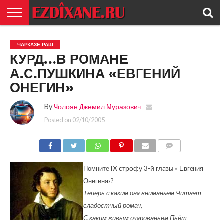
ГЛАВНАЯ
ЕЗИДИЗМ
НОВОСТИ
ИСТОРИЯ
КУЛЬТУРА
КОНТАКТ
ЧАРКАЗЕ РАШ
КУРД…В РОМАНЕ
А.С.ПУШКИНА «ЕВГЕНИЙ
ОНЕГИН»
By
Чолоян Джемил Муразович
Posted on
02/10/2005
COMMENTS
IX
строфу 3-й
Помните
главы « Евгения
Онегина»?
Теперь с каким она вниманьем Читает
сладостный роман,
С каким живым очарованьем Пьёт