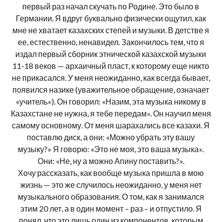
первый раз начал скучать по Родине. Это было в
Германии. Я вдруг буквально физически ощутил, как
мне не хватает казахских степей и музыки. В детстве я
ее, естественно, ненавидел. Закончилось тем, что я
издал первый сборник этнической казахской музыки
11-18 веков — архаичный пласт, к которому еще никто
не прикасался. У меня неожиданно, как всегда бывает,
появился назике (уважительное обращение, означает
«учитель»). Он говорил: «Назим, эта музыка никому в
Казахстане не нужна, я тебе передам». Он научил меня
самому основному. От меня шарахались все казахи. Я
поставлю диск, а они: «Можно убрать эту вашу
музыку?» Я говорю: «Это не моя, это ваша музыка».
Они: «Не, ну а можно Апину поставить?».
Хочу рассказать, как вообще музыка пришла в мою
жизнь — это же случилось неожиданно, у меня нет
музыкального образования. О том, как я занимался
этим 20 лет, а в один момент – раз – и отпустило. Я
понял, что это лишь один из компонентов, которым