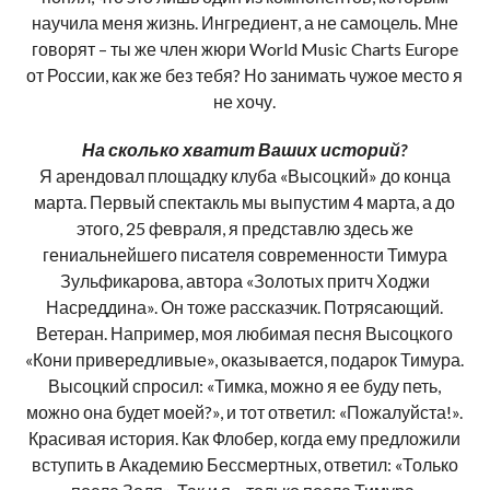
научила меня жизнь. Ингредиент, а не самоцель. Мне
говорят – ты же член жюри World Music Charts Europe
от России, как же без тебя? Но занимать чужое место я
не хочу.
На сколько хватит Ваших историй?
Я арендовал площадку клуба «Высоцкий» до конца
марта. Первый спектакль мы выпустим 4 марта, а до
этого, 25 февраля, я представлю здесь же
гениальнейшего писателя современности Тимура
Зульфикарова, автора «Золотых притч Ходжи
Насреддина». Он тоже рассказчик. Потрясающий.
Ветеран. Например, моя любимая песня Высоцкого
«Кони привередливые», оказывается, подарок Тимура.
Высоцкий спросил: «Тимка, можно я ее буду петь,
можно она будет моей?», и тот ответил: «Пожалуйста!».
Красивая история. Как Флобер, когда ему предложили
вступить в Академию Бессмертных, ответил: «Только