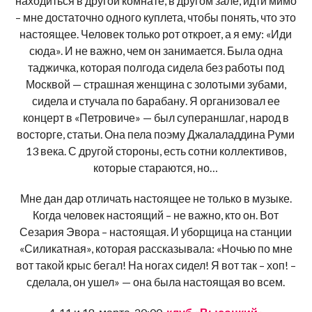
находиться в другой комнате, в другом зале, идти мимо
– мне достаточно одного куплета, чтобы понять, что это
настоящее. Человек только рот откроет, а я ему: «Иди
сюда». И не важно, чем он занимается. Была одна
таджичка, которая полгода сидела без работы под
Москвой — страшная женщина с золотыми зубами,
сидела и стучала по барабану. Я организовал ее
концерт в «Петровиче» — был супераншлаг, народ в
восторге, статьи. Она пела поэму Джалаладдина Руми
13 века. С другой стороны, есть сотни коллективов,
которые стараются, но…
Мне дан дар отличать настоящее не только в музыке.
Когда человек настоящий – не важно, кто он. Вот
Сезария Эвора – настоящая. И уборщица на станции
«Силикатная», которая рассказывала: «Ночью по мне
вот такой крыс бегал! На ногах сидел! Я вот так – хоп! –
сделала, он ушел» — она была настоящая во всем.