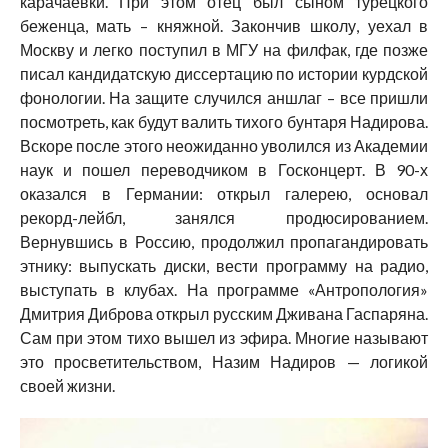
карачаевки. При этом отец был сыном турецкого
беженца, мать – княжной. Закончив школу, уехал в
Москву и легко поступил в МГУ на филфак, где позже
писал кандидатскую диссертацию по истории курдской
фонологии. На защите случился аншлаг – все пришли
посмотреть, как будут валить тихого бунтаря Надирова.
Вскоре после этого неожиданно уволился из Академии
наук и пошел переводчиком в Госконцерт. В 90-х
оказался в Германии: открыл галерею, основал
рекорд-лейбл, занялся продюсированием.
Вернувшись в Россию, продолжил пропагандировать
этнику: выпускать диски, вести программу на радио,
выступать в клубах. На программе «Антропология»
Дмитрия Диброва открыл русским Дживана Гаспаряна.
Сам при этом тихо вышел из эфира. Многие называют
это просветительством, Назим Надиров — логикой
своей жизни.