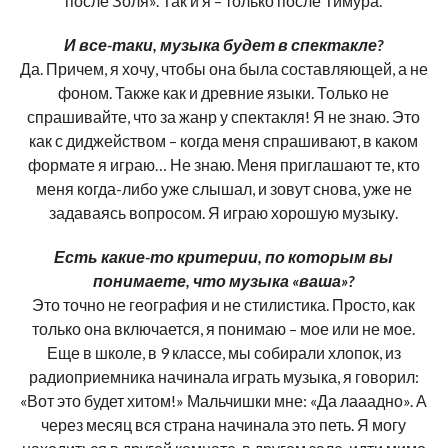
после Золя». Так и я – только после Тимура.
И все-таки, музыка будет в спектакле?
Да. Причем, я хочу, чтобы она была составляющей, а не
фоном. Также как и древние языки. Только не
спрашивайте, что за жанр у спектакля! Я не знаю. Это
как с диджейством – когда меня спрашивают, в каком
формате я играю… Не знаю. Меня приглашают те, кто
меня когда-либо уже слышал, и зовут снова, уже не
задаваясь вопросом. Я играю хорошую музыку.
Есть какие-то критерии, по которым вы
понимаете, что музыка «ваша»?
Это точно не география и не стилистика. Просто, как
только она включается, я понимаю – мое или не мое.
Еще в школе, в 9 классе, мы собирали хлопок, из
радиоприемника начинала играть музыка, я говорил:
«Вот это будет хитом!» Мальчишки мне: «Да лааадно». А
через месяц вся страна начинала это петь. Я могу