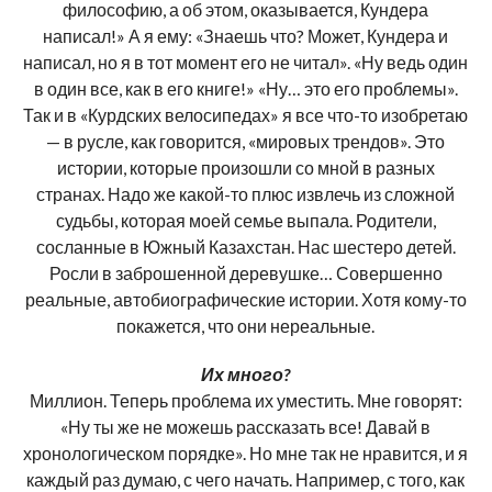
философию, а об этом, оказывается, Кундера
написал!» А я ему: «Знаешь что? Может, Кундера и
написал, но я в тот момент его не читал». «Ну ведь один
в один все, как в его книге!» «Ну… это его проблемы».
Так и в «Курдских велосипедах» я все что-то изобретаю
— в русле, как говорится, «мировых трендов». Это
истории, которые произошли со мной в разных
странах. Надо же какой-то плюс извлечь из сложной
судьбы, которая моей семье выпала. Родители,
сосланные в Южный Казахстан. Нас шестеро детей.
Росли в заброшенной деревушке… Совершенно
реальные, автобиографические истории. Хотя кому-то
покажется, что они нереальные.
Их много?
Миллион. Теперь проблема их уместить. Мне говорят:
«Ну ты же не можешь рассказать все! Давай в
хронологическом порядке». Но мне так не нравится, и я
каждый раз думаю, с чего начать. Например, с того, как