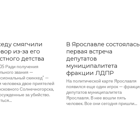
хеду смягчили
В Ярославле состоялась
вор из-за его
первая встреча
стного детства
депутатов
муниципалитета
005 Ради получения
льного звания —
фракции ЛДПР
сиональный скинхед” —
На политической карте Ярославля
и человека двое приятелей
появился еще один игрок — фракци
осковного Солнечногорска,
депутатов муниципалитета
осужденные за убийство.
Ярославля. В нее вошли пять
ься...
человек. Все они сегодня пришли...