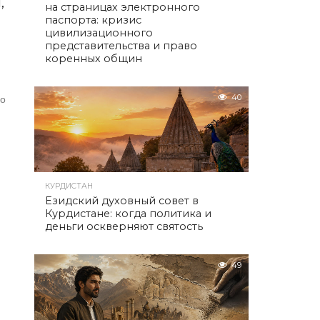
,
на страницах электронного
паспорта: кризис
цивилизационного
представительства и право
коренных общин
40
хо
КУРДИСТАН
Езидский духовный совет в
Курдистане: когда политика и
деньги оскверняют святость
49