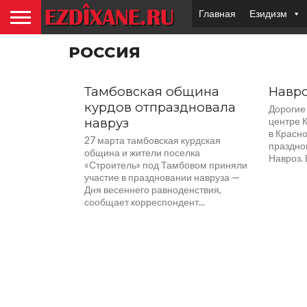
Главная
Езидизм
РОССИЯ
Тамбовская община
Навро
курдов отпраздновала
Дорогие 
навруз
центре 
в Красн
27 марта тамбовская курдская
праздно
община и жители поселка
Навроз. В
«Строитель» под Тамбовом приняли
участие в праздновании навруза —
Дня весеннего равноденствия,
сообщает корреспондент...