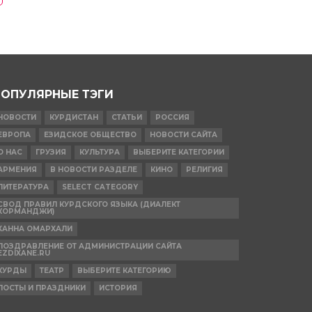
ПОПУЛЯРНЫЕ ТЭГИ
НОВОСТИ
КУРДИСТАН
СТАТЬИ
РОССИЯ
ЕВРОПА
ЕЗИДСКОЕ ОБЩЕСТВО
НОВОСТИ САЙТА
О НАС
ГРУЗИЯ
КУЛЬТУРА
ВЫБЕРИТЕ КАТЕГОРИИ
АРМЕНИЯ
В НОВОСТИ РАЗДЕЛЕ
КИНО
РЕЛИГИЯ
ЛИТЕРАТУРА
SELECT CATEGORY
СВОД ПРАВИЛ КУРДСКОГО ЯЗЫКА (ДИАЛЕКТ
КОРМАНДЖИ)
ХАННА ОМАРХАЛИ
ПОЗДРАВЛЕНИЕ ОТ АДМИНИСТРАЦИИ САЙТА
EZDIXANE.RU
КУРДЫ
ТЕАТР
ВЫБЕРИТЕ КАТЕГОРИЮ
ПОСТЫ И ПРАЗДНИКИ
ИСТОРИЯ