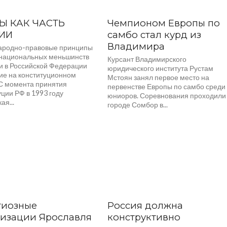
Ы КАК ЧАСТЬ
Чемпионом Европы по
ИИ
самбо стал курд из
Владимира
родно-правовые принципы
национальных меньшинств
Курсант Владимирского
и в Российской Федерации
юридического института Рустам
ие на конституционном
Мстоян занял первое место на
 С момента принятия
первенстве Европы по самбо среди
ции РФ в 1993 году
юниоров. Соревнования проходили
ая...
городе Сомбор в...
гиозные
Россия должна
низации Ярославля
конструктивно