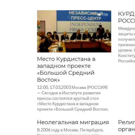
КУРД
781
РОСС
Междуна
защиты 
получил
признан
уровне.
Конститу
Место Курдистана в
Российск
западном проекте
«Большой Средний
Восток»
12:00, 17.03.2003 Москва (РОССИЯ)
— Сегодня в Институте развития
прессы состоялся круглый стол
«Место Курдистана в западном
проекте «Большой Средний Восток»,
на...
Неолегальная миграция
Рели
орга
В 2006 году в Москве, Петербурге,