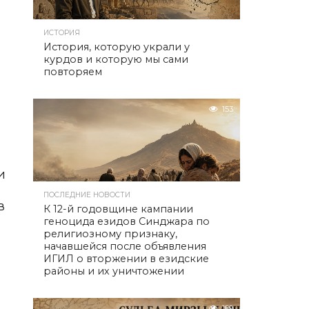
ИСТОРИЯ
История, которую украли у
курдов и которую мы сами
повторяем
153
и
ПОСЛЕДНИЕ НОВОСТИ
в
К 12-й годовщине кампании
геноцида езидов Синджара по
религиозному признаку,
начавшейся после объявления
ИГИЛ о вторжении в езидские
районы и их уничтожении
189