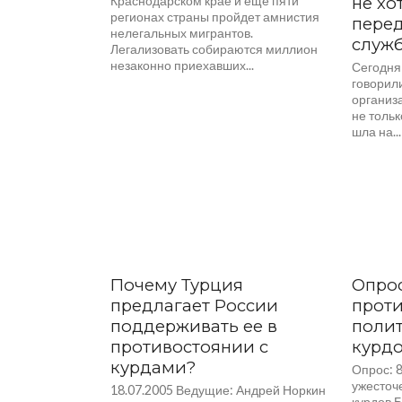
Краснодарском крае и еще пяти
не хо
регионах страны пройдет амнистия
перед
нелегальных мигрантов.
служ
Легализовать собираются миллион
незаконно приехавших...
Сегодня
говорили
организ
не тольк
шла на...
Почему Турция
Опрос
предлагает России
проти
поддерживать ее в
поли
противостоянии с
курд
курдами?
Опрос: 
ужесточ
18.07.2005 Ведущие: Андрей Норкин
курдов 