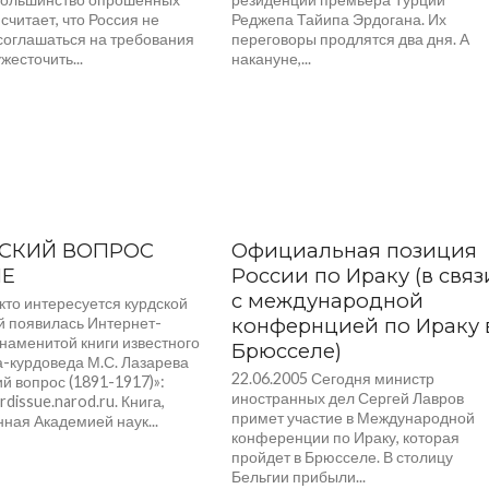
считает, что Россия не
Реджепа Тайипа Эрдогана. Их
соглашаться на требования
переговоры продлятся два дня. А
жесточить...
накануне,...
СКИЙ ВОПРОС
Официальная позиция
NE
России по Ираку (в связ
с международной
 кто интересуется курдской
й появилась Интернет-
конфернцией по Ираку 
наменитой книги известного
Брюсселе)
а-курдоведа М.С. Лазарева
22.06.2005 Сегодня министр
й вопрос (1891-1917)»:
иностранных дел Сергей Лавров
urdissue.narod.ru. Книга,
примет участие в Международной
ная Академией наук...
конференции по Ираку, которая
пройдет в Брюсселе. В столицу
Бельгии прибыли...