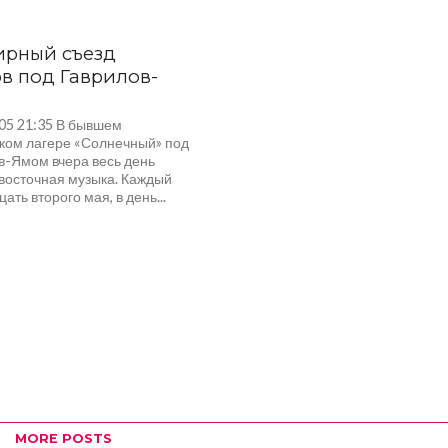
ирный съезд
в под Гаврилов-
005 21:35 В бывшем
ком лагере «Солнечный» под
в-Ямом вчера весь день
 восточная музыка. Каждый
цать второго мая, в день...
MORE POSTS