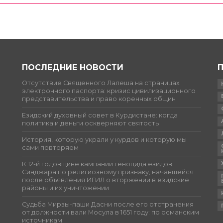
ПОСЛЕДНИЕ НОВОСТИ
Отсутствие Священного Лалеша на страницах
электронного паспорта: кризис цивилизационного
представительства и право коренных общин
Езидский духовный совет в Курдистане: когда
политика и деньги оскверняют святость
История, которую украли у курдов и которую мы
сами повторяем
К 12-й годовщине кампании геноцида езидов
Синджара по религиозному признаку, начавшейся
после объявления ИГИЛ о вторжении в езидские
районы и их уничтожении
Судьба Мирзы-паши Дасни после его отстранения
от должности вали Мосула в 1651 году: по османским
источникам