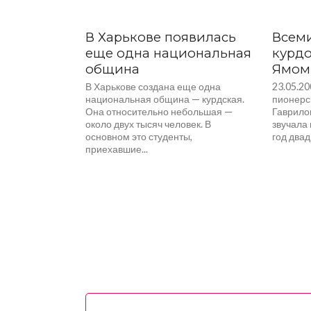
В Харькове появилась
Всем
еще одна национальная
курдо
община
Ямом
В Харькове создана еще одна
23.05.2
национальная община — курдская.
пионерс
Она относительно небольшая —
Гаврило
около двух тысяч человек. В
звучала
основном это студенты,
год двад
приехавшие...