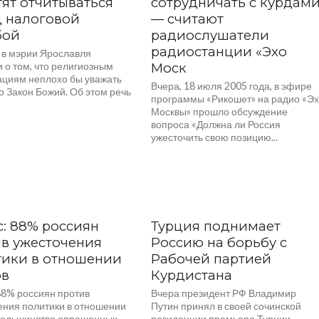
тят отчитываться
сотрудничать с курдами
 налоговой
— считают
бой
радиослушатели
радиостанции «Эхо
 в мэрии Ярославля
 о том, что религиозным
Моск
ациям неплохо бы уважать
Вчера, 18 июля 2005 года, в эфире
о Закон Божий. Об этом речь
программы «Рикошет» на радио «Э
Москвы» прошло обсуждение
вопроса «Должна ли Россия
ужесточить свою позицию...
: 88% россиян
Турция поднимает
в ужесточения
Россию на борьбу с
тики в отношении
Рабочей партией
ов
Курдистана
88% россиян против
Вчера президент РФ Владимир
ения политики в отношении
Путин принял в своей сочинской
Большинство опрошенных
резиденции премьера Турции