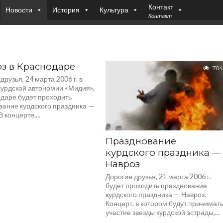
Контакт
Новости
История
Культура
Контакт
з в Краснодаре
704
друзья, 24 марта 2006 г. в
Курдской автономии «Мидия»,
одаре будет проходить
вание курдского праздника —
 концерте,...
Празднование
курдского праздника —
Навроз
Дорогие друзья, 21 марта 2006 г.
будет проходить празднование
курдского праздника — Навроз.
Концерт, в котором будут принимат
участие звезды курдской эстрады,...