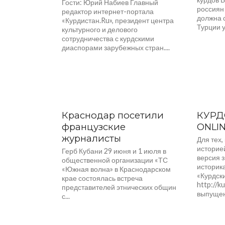
Гости: Юрий Набиев Главный
россиян 
редактор интернет-портала
должна 
«Курдистан.Ru», президент центра
Турции у
культурного и делового
сотрудничества с курдскими
диаспорами зарубежных стран....
Краснодар посетили
КУРД
французские
ONLI
журналисты
Для тех,
историе
Герб Кубани 29 июня и 1 июля в
версия з
общественной организации «ТС
историк
«Южная волна» в Краснодарском
«Курдски
крае состоялась встреча
http://k
представителей этнических общин
выпущен
с...