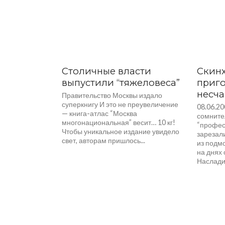
Столичные власти
Скин
выпустили “тяжеловеса”
приго
несча
Правительство Москвы издало
суперкнигу И это не преувеличение
08.06.2
— книга-атлас “Москва
сомните
многонациональная” весит… 10 кг!
“профес
Чтобы уникальное издание увидело
зарезал
свет, авторам пришлось...
из подм
на днях 
Насладит