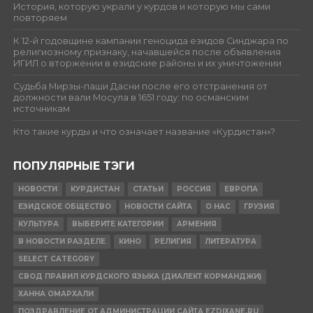
История, которую украли у курдов и которую мы сами
повторяем
К 12-й годовщине кампании геноцида езидов Синджара по
религиозному признаку, начавшейся после объявления
ИГИЛ о вторжении в езидские районы и их уничтожении
Судьба Мирзы-паши Дасни после его отстранения от
должности вали Мосула в 1651 году: по османским
источникам
Кто такие курды и что означает название «Курдистан»?
ПОПУЛЯРНЫЕ ТЭГИ
НОВОСТИ
КУРДИСТАН
СТАТЬИ
РОССИЯ
ЕВРОПА
ЕЗИДСКОЕ ОБЩЕСТВО
НОВОСТИ САЙТА
О НАС
ГРУЗИЯ
КУЛЬТУРА
ВЫБЕРИТЕ КАТЕГОРИИ
АРМЕНИЯ
В НОВОСТИ РАЗДЕЛЕ
КИНО
РЕЛИГИЯ
ЛИТЕРАТУРА
SELECT CATEGORY
СВОД ПРАВИЛ КУРДСКОГО ЯЗЫКА (ДИАЛЕКТ КОРМАНДЖИ)
ХАННА ОМАРХАЛИ
ПОЗДРАВЛЕНИЕ ОТ АДМИНИСТРАЦИИ САЙТА EZDIXANE.RU