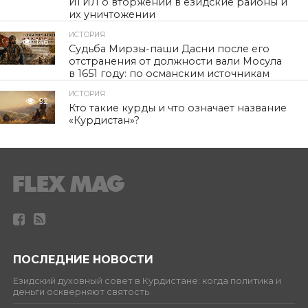
ИГИЛ о вторжении в езидские районы и
их уничтожении
ИСТОРИЯ
146
Судьба Мирзы-паши Дасни после его
отстранения от должности вали Мосула
в 1651 году: по османским источникам
ИСТОРИЯ
92
Кто такие курды и что означает название
«Курдистан»?
ПОСЛЕДНИЕ НОВОСТИ
Езидский духовный совет в Курдистане: когда политика и
деньги оскверняют святость