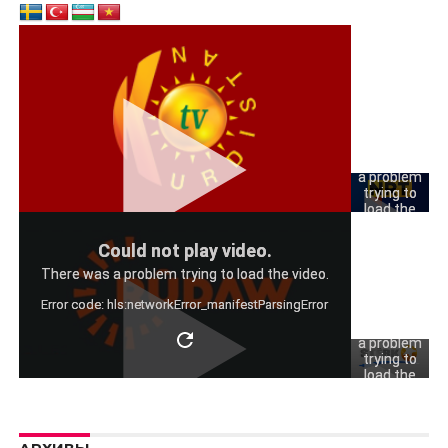
Could
not play
video.
There was
a problem
trying to
load the
video.
Could
Could not play video.
Error code:
not play
hls:networkErro
There was a problem trying to load the video.
video.
Error code: hls:networkError_manifestParsingError
There was
a problem
trying to
load the
video.
Error code:
hls:networkErro