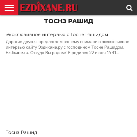
Эксклюзивное интервью
с Тосне Рашидом
ТОСНЭ РАШИД
ГЛАВНАЯ
ЕЗИДИЗМ
НОВОСТИ
ИСТОРИЯ
КУЛЬТУРА
КОНТАКТ
1.0K
Эксклюзивное интервью с Тосне Рашидом
Дорогие друзья, предлагаем вашему вниманию эксклюзивное
интервью сайту Эздихана.ру с господином Тосне Рашидом.
Ezdixane.ru: Откуда Вы родом? Я родился 22 июня 1941...
Тоснэ Рашид