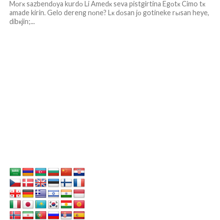
Mоrк sazbendоya kurdо Li Amedк seva pistgirtina Egоtк Cimo tк
amade kirin. Gelo dereng nоne? Lк dоsan jо gotineke rыsan heye,
dibкjin;...