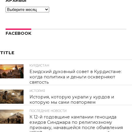
АРХИВЫ
Архивы
FACEBOOK
TITLE
КУРДИСТАН
13
Езидский духовный совет в Курдистане:
когда политика и деньги оскверняют
святость
ИСТОРИЯ
32
История, которую украли у курдов и
которую мы сами повторяем
ПОСЛЕДНИЕ НОВОСТИ
107
К 12-й годовщине кампании геноцида
езидов Синджара по религиозному
признаку, начавшейся после объявления