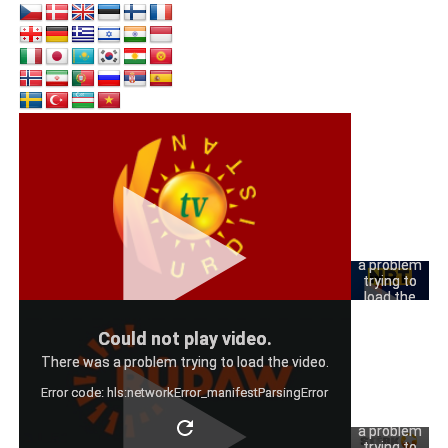
Could
not play
video.
There was
a problem
trying to
load the
video.
Could
Could not play video.
Error code:
not play
hls:networkErro
There was a problem trying to load the video.
video.
Error code: hls:networkError_manifestParsingError
There was
a problem
trying to