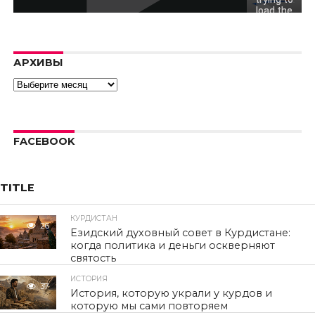
load the
video.
Error code:
hls:networkErro
АРХИВЫ
Архивы
FACEBOOK
TITLE
КУРДИСТАН
26
Езидский духовный совет в Курдистане:
когда политика и деньги оскверняют
святость
ИСТОРИЯ
37
История, которую украли у курдов и
которую мы сами повторяем