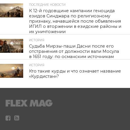
ПОСЛЕДНИЕ НОВОСТИ
122
К 12-й годовщине кампании геноцида
езидов Синджара по религиозному
признаку, начавшейся после объявления
ИГИЛ о вторжении в езидские районы и
их уничтожении
ИСТОРИЯ
162
Судьба Мирзы-паши Дасни после его
отстранения от должности вали Мосула
в 1651 году: по османским источникам
ИСТОРИЯ
95
Кто такие курды и что означает название
«Курдистан»?