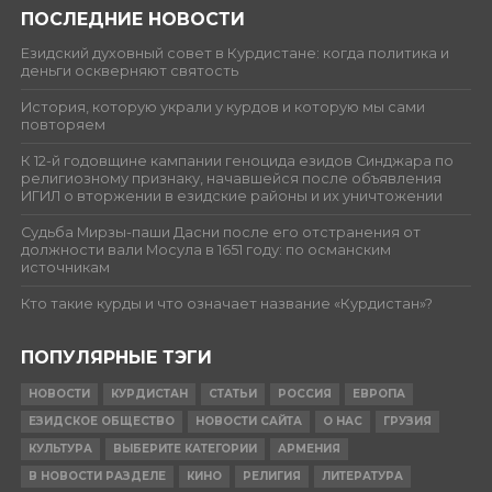
ПОСЛЕДНИЕ НОВОСТИ
Езидский духовный совет в Курдистане: когда политика и
деньги оскверняют святость
История, которую украли у курдов и которую мы сами
повторяем
К 12-й годовщине кампании геноцида езидов Синджара по
религиозному признаку, начавшейся после объявления
ИГИЛ о вторжении в езидские районы и их уничтожении
Судьба Мирзы-паши Дасни после его отстранения от
должности вали Мосула в 1651 году: по османским
источникам
Кто такие курды и что означает название «Курдистан»?
ПОПУЛЯРНЫЕ ТЭГИ
НОВОСТИ
КУРДИСТАН
СТАТЬИ
РОССИЯ
ЕВРОПА
ЕЗИДСКОЕ ОБЩЕСТВО
НОВОСТИ САЙТА
О НАС
ГРУЗИЯ
КУЛЬТУРА
ВЫБЕРИТЕ КАТЕГОРИИ
АРМЕНИЯ
В НОВОСТИ РАЗДЕЛЕ
КИНО
РЕЛИГИЯ
ЛИТЕРАТУРА