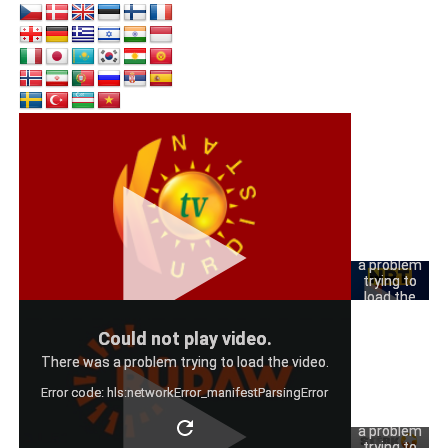
Could
not play
video.
There was
a problem
trying to
load the
video.
Could
Could not play video.
Error code:
not play
hls:networkErro
There was a problem trying to load the video.
video.
Error code: hls:networkError_manifestParsingError
There was
a problem
trying to