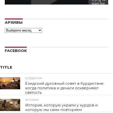
load the
video.
Error code:
hls:networkErro
АРХИВЫ
Архивы
FACEBOOK
TITLE
КУРДИСТАН
9
Езидский духовный совет в Курдистане:
когда политика и деньги оскверняют
святость
ИСТОРИЯ
32
История, которую украли у курдов и
которую мы сами повторяем