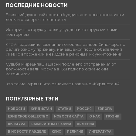
ПОСЛЕДНИЕ НОВОСТИ
Езидский духовный совет в Курдистане: когда политика и
деньги оскверняют святость
История, которую украли у курдов и которую мы сами
повторяем
К 12-й годовщине кампании геноцида езидов Синджара по
религиозному признаку, начавшейся после объявления
ИГИЛ о вторжении в езидские районы и их уничтожении
Судьба Мирзы-паши Дасни после его отстранения от
должности вали Мосула в 1651 году: по османским
источникам
Кто такие курды и что означает название «Курдистан»?
ПОПУЛЯРНЫЕ ТЭГИ
НОВОСТИ
КУРДИСТАН
СТАТЬИ
РОССИЯ
ЕВРОПА
ЕЗИДСКОЕ ОБЩЕСТВО
НОВОСТИ САЙТА
О НАС
ГРУЗИЯ
КУЛЬТУРА
ВЫБЕРИТЕ КАТЕГОРИИ
АРМЕНИЯ
В НОВОСТИ РАЗДЕЛЕ
КИНО
РЕЛИГИЯ
ЛИТЕРАТУРА