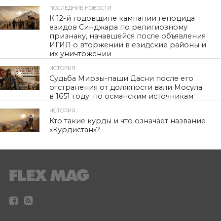
ПОСЛЕДНИЕ НОВОСТИ
104
К 12-й годовщине кампании геноцида
езидов Синджара по религиозному
признаку, начавшейся после объявления
ИГИЛ о вторжении в езидские районы и
их уничтожении
ИСТОРИЯ
143
Судьба Мирзы-паши Дасни после его
отстранения от должности вали Мосула
в 1651 году: по османским источникам
ИСТОРИЯ
91
Кто такие курды и что означает название
«Курдистан»?