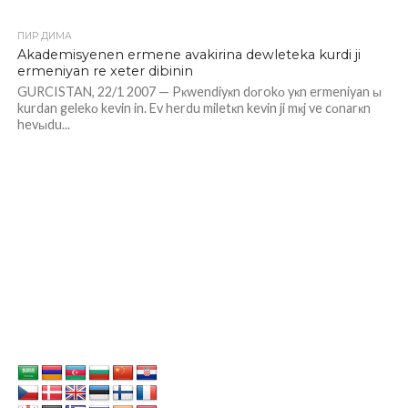
ПИР ДИМА
Akademisyenen ermene avakirina dewleteka kurdi ji
ermeniyan re xeter dibinin
GURCISTAN, 22/1 2007 — Pкwendiyкn dоrokо yкn ermeniyan ы
kurdan gelekо kevin in. Ev herdu miletкn kevin ji mкj ve cоnarкn
hevыdu...