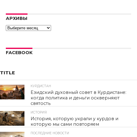
video.
Error code:
hls:networkErro
АРХИВЫ
Архивы
FACEBOOK
TITLE
КУРДИСТАН
31
Езидский духовный совет в Курдистане:
когда политика и деньги оскверняют
святость
ИСТОРИЯ
42
История, которую украли у курдов и
которую мы сами повторяем
ПОСЛЕДНИЕ НОВОСТИ
144