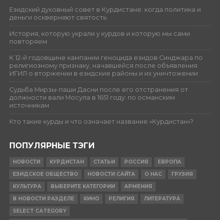
Езидский духовный совет в Курдистане: когда политика и
деньги оскверняют святость
История, которую украли у курдов и которую мы сами
повторяем
К 12-й годовщине кампании геноцида езидов Синджара по
религиозному признаку, начавшейся после объявления
ИГИЛ о вторжении в езидские районы и их уничтожении
Судьба Мирзы-паши Дасни после его отстранения от
должности вали Мосула в 1651 году: по османским
источникам
Кто такие курды и что означает название «Курдистан»?
ПОПУЛЯРНЫЕ ТЭГИ
НОВОСТИ
КУРДИСТАН
СТАТЬИ
РОССИЯ
ЕВРОПА
ЕЗИДСКОЕ ОБЩЕСТВО
НОВОСТИ САЙТА
О НАС
ГРУЗИЯ
КУЛЬТУРА
ВЫБЕРИТЕ КАТЕГОРИИ
АРМЕНИЯ
В НОВОСТИ РАЗДЕЛЕ
КИНО
РЕЛИГИЯ
ЛИТЕРАТУРА
SELECT CATEGORY