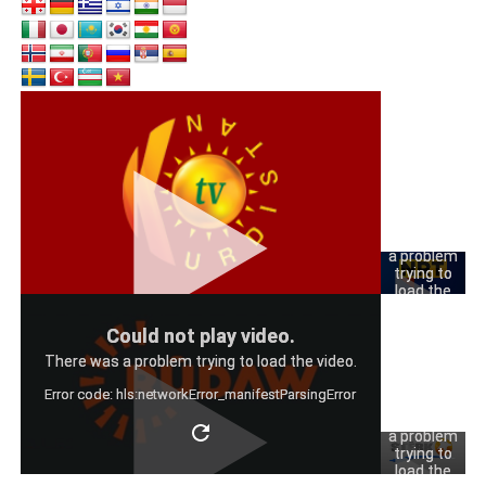
Could
not play
video.
There was
a problem
trying to
load the
video.
Could
Could not play video.
Error code:
not play
hls:networkErro
There was a problem trying to load the video.
video.
Error code: hls:networkError_manifestParsingError
There was
a problem
trying to
load the