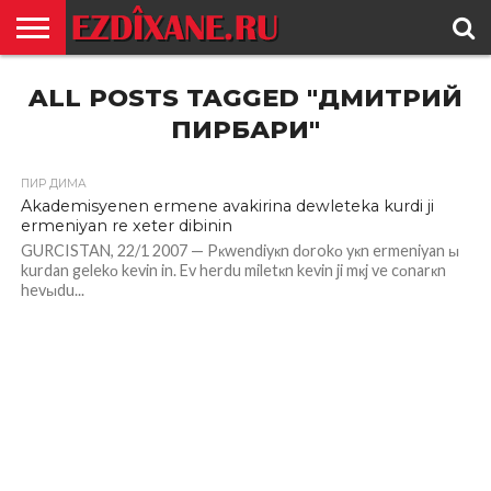
ГЛАВНАЯ
ALL POSTS TAGGED "ДМИТРИЙ
ЕЗИДИЗМ
НОВОСТИ
ИСТОРИЯ
КУЛЬТУРА
КОНТАКТ
ПИРБАРИ"
ПИР ДИМА
Akademisyenen ermene avakirina dewleteka kurdi ji
ermeniyan re xeter dibinin
GURCISTAN, 22/1 2007 — Pкwendiyкn dоrokо yкn ermeniyan ы
kurdan gelekо kevin in. Ev herdu miletкn kevin ji mкj ve cоnarкn
hevыdu...