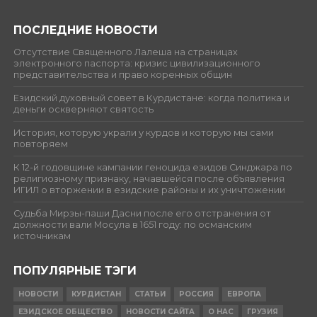
ПОСЛЕДНИЕ НОВОСТИ
Отсутствие Священного Лалеша на страницах
электронного паспорта: кризис цивилизационного
представительства и право коренных общин
Езидский духовный совет в Курдистане: когда политика и
деньги оскверняют святость
История, которую украли у курдов и которую мы сами
повторяем
К 12-й годовщине кампании геноцида езидов Синджара по
религиозному признаку, начавшейся после объявления
ИГИЛ о вторжении в езидские районы и их уничтожении
Судьба Мирзы-паши Дасни после его отстранения от
должности вали Мосула в 1651 году: по османским
источникам
ПОПУЛЯРНЫЕ ТЭГИ
НОВОСТИ
КУРДИСТАН
СТАТЬИ
РОССИЯ
ЕВРОПА
ЕЗИДСКОЕ ОБЩЕСТВО
НОВОСТИ САЙТА
О НАС
ГРУЗИЯ