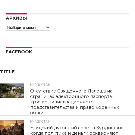
video.
Error code:
hls:networkErro
АРХИВЫ
Архивы
FACEBOOK
TITLE
КУРДИСТАН
21
Отсутствие Священного Лалеша на
страницах электронного паспорта:
кризис цивилизационного
представительства и право коренных
общин
КУРДИСТАН
44
Езидский духовный совет в Курдистане:
когда политика и деньги оскверняют