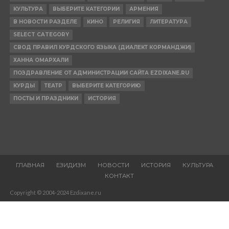
КУЛЬТУРА
ВЫБЕРИТЕ КАТЕГОРИИ
АРМЕНИЯ
В НОВОСТИ РАЗДЕЛЕ
КИНО
РЕЛИГИЯ
ЛИТЕРАТУРА
SELECT CATEGORY
СВОД ПРАВИЛ КУРДСКОГО ЯЗЫКА (ДИАЛЕКТ КОРМАНДЖИ)
ХАННА ОМАРХАЛИ
ПОЗДРАВЛЕНИЕ ОТ АДМИНИСТРАЦИИ САЙТА EZDIXANE.RU
КУРДЫ
ТЕАТР
ВЫБЕРИТЕ КАТЕГОРИЮ
ПОСТЫ И ПРАЗДНИКИ
ИСТОРИЯ
ГЛАВНАЯ
ЕЗИДИЗМ
НОВОСТИ
ИСТОРИЯ
КУЛЬТУРА
КОНТАКТ
Copyright © 2004-2024 Ezdixane.ru