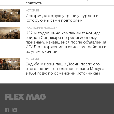
святость
ИСТОРИЯ
53
История, которую украли у курдов и
которую мы сами повторяем
ПОСЛЕДНИЕ НОВОСТИ
159
К 12-й годовщине кампании геноцида
езидов Синджара по религиозному
признаку, начавшейся после объявления
ИГИЛ о вторжении в езидские районы и
их уничтожении
ИСТОРИЯ
194
Судьба Мирзы-паши Дасни после его
отстранения от должности вали Мосула
в 1651 году: по османским источникам