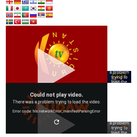
Could
not play
video.
There was
a problem
trying to
load the
video.
Could
Could not play video.
Error code:
not play
hls:networkErro
There was a problem trying to load the video.
video.
Error code: hls:networkError_manifestParsingError
There was
a problem
trying to
load the