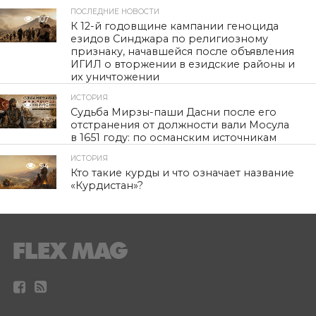
ПОСЛЕДНИЕ НОВОСТИ
107
К 12-й годовщине кампании геноцида
езидов Синджара по религиозному
признаку, начавшейся после объявления
ИГИЛ о вторжении в езидские районы и
их уничтожении
ИСТОРИЯ
148
Судьба Мирзы-паши Дасни после его
отстранения от должности вали Мосула
в 1651 году: по османским источникам
ИСТОРИЯ
94
Кто такие курды и что означает название
«Курдистан»?