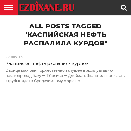
ГЛАВНАЯ
ALL POSTS TAGGED
ЕЗИДИЗМ
НОВОСТИ
ИСТОРИЯ
КУЛЬТУРА
КОНТАКТ
"КАСПИЙСКАЯ НЕФТЬ
РАСПАЛИЛА КУРДОВ"
КУРДИСТАН
Каспийская нефть распалила курдов
В конце мая был торжественно запущен в эксплуатацию
нефтепровод Баку — Тбилиси — Джейхан. Значительная часть
«трубы» идет к Средиземному морю по...