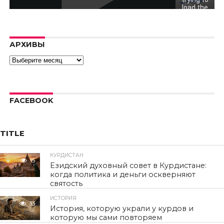
load the
video.
Error code:
hls:networkErro
АРХИВЫ
Архивы
FACEBOOK
TITLE
КУРДИСТАН
15
Езидский духовный совет в Курдистане:
когда политика и деньги оскверняют
святость
ИСТОРИЯ
33
История, которую украли у курдов и
которую мы сами повторяем