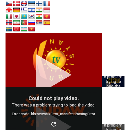
Could
not play
video.
There was
a problem
trying to
load the
video.
Could
Could not play video.
Error code:
not play
hls:networkErro
There was a problem trying to load the video.
video.
Error code: hls:networkError_manifestParsingError
There was
a problem
trying to