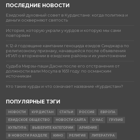
ПОСЛЕДНИЕ НОВОСТИ
Езидский духовный совет в Курдистане: когда политика и
деньги оскверняют святость
История, которую украли у курдов и которую мы сами
повторяем
К 12-й годовщине кампании геноцида езидов Синджара по
религиозному признаку, начавшейся после объявления
ИГИЛ о вторжении в езидские районы и их уничтожении
Судьба Мирзы-паши Дасни после его отстранения от
должности вали Мосула в 1651 году: по османским
источникам
Кто такие курды и что означает название «Курдистан»?
ПОПУЛЯРНЫЕ ТЭГИ
НОВОСТИ
КУРДИСТАН
СТАТЬИ
РОССИЯ
ЕВРОПА
ЕЗИДСКОЕ ОБЩЕСТВО
НОВОСТИ САЙТА
О НАС
ГРУЗИЯ
КУЛЬТУРА
ВЫБЕРИТЕ КАТЕГОРИИ
АРМЕНИЯ
В НОВОСТИ РАЗДЕЛЕ
КИНО
РЕЛИГИЯ
ЛИТЕРАТУРА