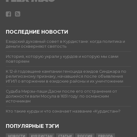
ПОСЛЕДНИЕ НОВОСТИ
Езидский духовный совет в Курдистане: когда политика и
деньги оскверняют святость
История, которую украли у курдов и которую мы сами
повторяем
К 12-й годовщине кампании геноцида езидов Синджара по
религиозному признаку, начавшейся после объявления
ИГИЛ о вторжении в езидские районы и их уничтожении
Судьба Мирзы-паши Дасни после его отстранения от
должности вали Мосула в 1651 году: по османским
источникам
Кто такие курды и что означает название «Курдистан»?
ПОПУЛЯРНЫЕ ТЭГИ
НОВОСТИ
КУРДИСТАН
СТАТЬИ
РОССИЯ
ЕВРОПА