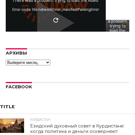
not play
There was a problem trying to load the video.
video.
Error code: hls:networkError_manifestParsingError
There was
a problem
trying to
load the
video.
Error code:
hls:networkErro
АРХИВЫ
Архивы
FACEBOOK
TITLE
КУРДИСТАН
24
Езидский духовный совет в Курдистане:
когда политика и деньги оскверняют