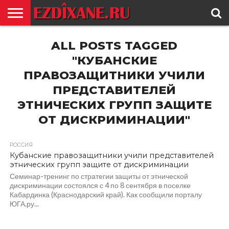
ГЛАВНАЯ
ALL POSTS TAGGED
ЕЗИДИЗМ
НОВОСТИ
ИСТОРИЯ
КУЛЬТУРА
КОНТАКТ
"КУБАНСКИЕ
ПРАВОЗАЩИТНИКИ УЧИЛИ
ПРЕДСТАВИТЕЛЕЙ
ЭТНИЧЕСКИХ ГРУПП ЗАЩИТЕ
ОТ ДИСКРИМИНАЦИИ"
РОССИЯ
Кубанские правозащитники учили представителей
этнических групп защите от дискриминации
Семинар-тренинг по стратегии защиты от этнической
дискриминации состоялся с 4 по 8 сентября в поселке
Кабардинка (Краснодарский край). Как сообщили порталу
ЮГА.ру...