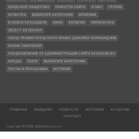
ЕЗИДСКОЕ ОБЩЕСТВО
НОВОСТИ САЙТА
О НАС
ГРУЗИЯ
КУЛЬТУРА
ВЫБЕРИТЕ КАТЕГОРИИ
АРМЕНИЯ
В НОВОСТИ РАЗДЕЛЕ
КИНО
РЕЛИГИЯ
ЛИТЕРАТУРА
SELECT CATEGORY
СВОД ПРАВИЛ КУРДСКОГО ЯЗЫКА (ДИАЛЕКТ КОРМАНДЖИ)
ХАННА ОМАРХАЛИ
ПОЗДРАВЛЕНИЕ ОТ АДМИНИСТРАЦИИ САЙТА EZDIXANE.RU
КУРДЫ
ТЕАТР
ВЫБЕРИТЕ КАТЕГОРИЮ
ПОСТЫ И ПРАЗДНИКИ
ИСТОРИЯ
ГЛАВНАЯ
ЕЗИДИЗМ
НОВОСТИ
ИСТОРИЯ
КУЛЬТУРА
КОНТАКТ
Copyright © 2004-2024 Ezdixane.ru