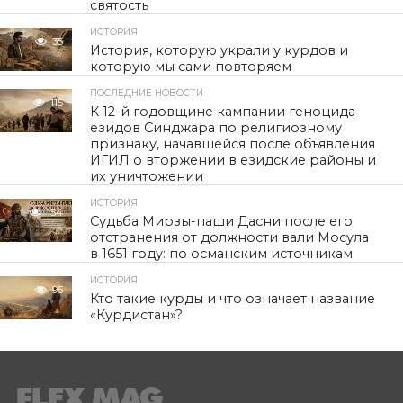
святость
ИСТОРИЯ
35
История, которую украли у курдов и
которую мы сами повторяем
ПОСЛЕДНИЕ НОВОСТИ
115
К 12-й годовщине кампании геноцида
езидов Синджара по религиозному
признаку, начавшейся после объявления
ИГИЛ о вторжении в езидские районы и
их уничтожении
ИСТОРИЯ
154
Судьба Мирзы-паши Дасни после его
отстранения от должности вали Мосула
в 1651 году: по османским источникам
ИСТОРИЯ
95
Кто такие курды и что означает название
«Курдистан»?