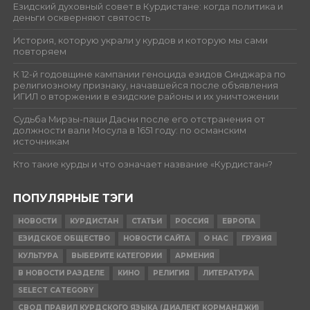
Езидский духовный совет в Курдистане: когда политика и
деньги оскверняют святость
История, которую украли у курдов и которую мы сами
повторяем
К 12-й годовщине кампании геноцида езидов Синджара по
религиозному признаку, начавшейся после объявления
ИГИЛ о вторжении в езидские районы и их уничтожении
Судьба Мирзы-паши Дасни после его отстранения от
должности вали Мосула в 1651 году: по османским
источникам
Кто такие курды и что означает название «Курдистан»?
ПОПУЛЯРНЫЕ ТЭГИ
НОВОСТИ
КУРДИСТАН
СТАТЬИ
РОССИЯ
ЕВРОПА
ЕЗИДСКОЕ ОБЩЕСТВО
НОВОСТИ САЙТА
О НАС
ГРУЗИЯ
КУЛЬТУРА
ВЫБЕРИТЕ КАТЕГОРИИ
АРМЕНИЯ
В НОВОСТИ РАЗДЕЛЕ
КИНО
РЕЛИГИЯ
ЛИТЕРАТУРА
SELECT CATEGORY
СВОД ПРАВИЛ КУРДСКОГО ЯЗЫКА (ДИАЛЕКТ КОРМАНДЖИ)