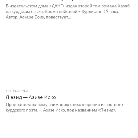
В издательском доме «ДАНГ» издан второй том романа Хазаб
на курдском языке. Время действий – Курдистан 19 века.
Автор, Аскаре Боик, повествует...
ЛИТЕРАТУРА
Я езид — Азизе Иско
Предлагаем вашему вниманию стихотворение известного
курдского поэта — Азизе Иско, под названием «Я езид».