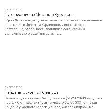
ЛИТЕРАТУРА
Путешествие из Москвы в Курдистан
Юрий Дасни в виде путевых заметок описывает современное
положение в Иракском Курдистане, условия жизни,
настроения, особенности политической системы и
экономического развития региона....
ЛИТЕРАТУРА
Найдены рукописи Сияпуша
Поэма под названием Сейфульмулюк (Seyfulmilыk) курдского
поэта – Сияпуша (Siyehpыs), жившего более 300 лет назад,
найдена у частного коллекционера, жителя Диярбакыра.