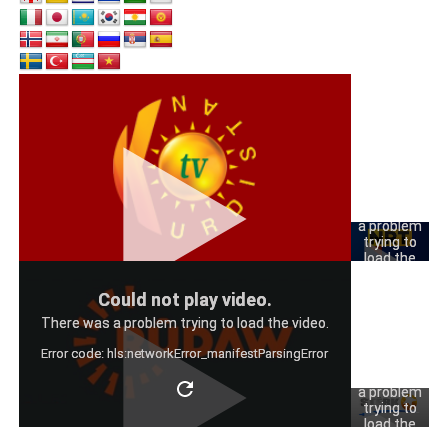
Could
not play
video.
There was
a problem
trying to
load the
video.
Could
Could not play video.
Error code:
not play
hls:networkErro
There was a problem trying to load the video.
video.
Error code: hls:networkError_manifestParsingError
There was
a problem
trying to
load the
video.