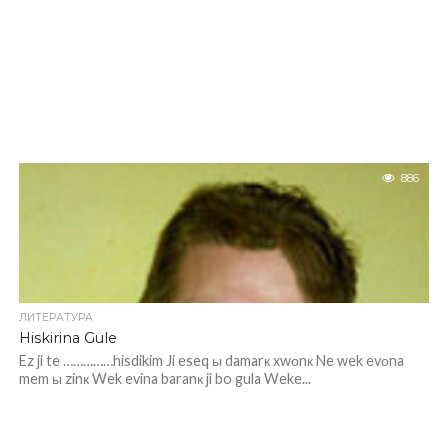
886
ЛИТЕРАТУРА
Hiskirina Gule
Ez ji te ……………hisdikim Ji eseq ы damarк xwоnк Ne wek evоna
mem ы zinк Wek evina baranк ji bo gula Weke...