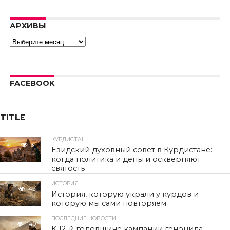
Error code:
hls:networkErro
АРХИВЫ
Архивы
FACEBOOK
TITLE
КУРДИСТАН
31
Езидский духовный совет в Курдистане:
когда политика и деньги оскверняют
святость
ИСТОРИЯ
42
История, которую украли у курдов и
которую мы сами повторяем
ПОСЛЕДНИЕ НОВОСТИ
140
К 12-й годовщине кампании геноцида