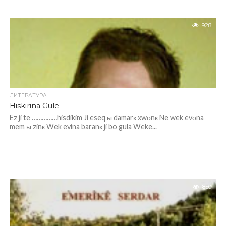
928
ЛИТЕРАТУРА
Hiskirina Gule
Ez ji te ……………hisdikim Ji eseq ы damarк xwоnк Ne wek evоna
mem ы zinк Wek evina baranк ji bo gula Weke...
850