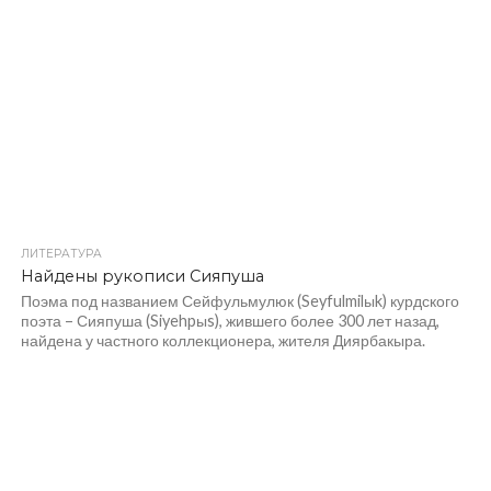
ЛИТЕРАТУРА
Найдены рукописи Сияпуша
Поэма под названием Сейфульмулюк (Seyfulmilыk) курдского
поэта – Сияпуша (Siyehpыs), жившего более 300 лет назад,
найдена у частного коллекционера, жителя Диярбакыра.