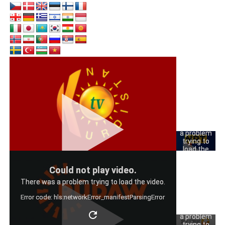
Could
not play
video.
There was
a problem
trying to
load the
video.
Could
Could not play video.
Error code:
not play
hls:networkErro
There was a problem trying to load the video.
video.
Error code: hls:networkError_manifestParsingError
There was
a problem
trying to