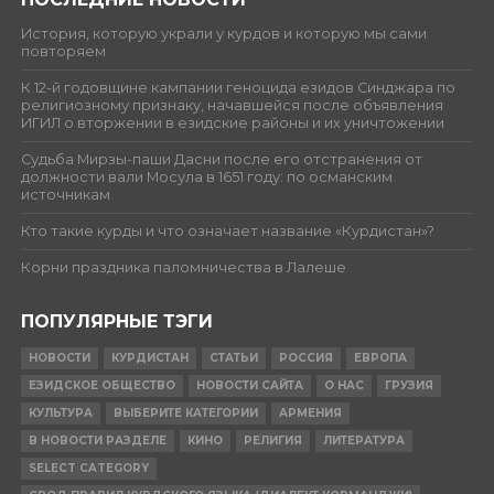
История, которую украли у курдов и которую мы сами
повторяем
К 12-й годовщине кампании геноцида езидов Синджара по
религиозному признаку, начавшейся после объявления
ИГИЛ о вторжении в езидские районы и их уничтожении
Судьба Мирзы-паши Дасни после его отстранения от
должности вали Мосула в 1651 году: по османским
источникам
Кто такие курды и что означает название «Курдистан»?
Корни праздника паломничества в Лалеше
ПОПУЛЯРНЫЕ ТЭГИ
НОВОСТИ
КУРДИСТАН
СТАТЬИ
РОССИЯ
ЕВРОПА
ЕЗИДСКОЕ ОБЩЕСТВО
НОВОСТИ САЙТА
О НАС
ГРУЗИЯ
КУЛЬТУРА
ВЫБЕРИТЕ КАТЕГОРИИ
АРМЕНИЯ
В НОВОСТИ РАЗДЕЛЕ
КИНО
РЕЛИГИЯ
ЛИТЕРАТУРА
SELECT CATEGORY