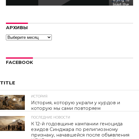
load the
video.
Error code:
hls:networkErro
АРХИВЫ
Архивы
FACEBOOK
TITLE
ИСТОРИЯ
21
История, которую украли у курдов и
которую мы сами повторяем
ПОСЛЕДНИЕ НОВОСТИ
95
К 12-й годовщине кампании геноцида
езидов Синджара по религиозному
признаку, начавшейся после объявления