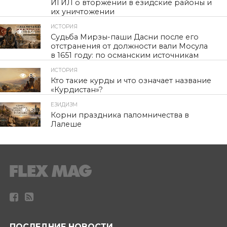
ИГИЛ о вторжении в езидские районы и
их уничтожении
ИСТОРИЯ
134
Судьба Мирзы-паши Дасни после его
отстранения от должности вали Мосула
в 1651 году: по османским источникам
ИСТОРИЯ
85
Кто такие курды и что означает название
«Курдистан»?
ЕЗИДИЗМ
81
Корни праздника паломничества в
Лалеше
ПОСЛЕДНИЕ НОВОСТИ