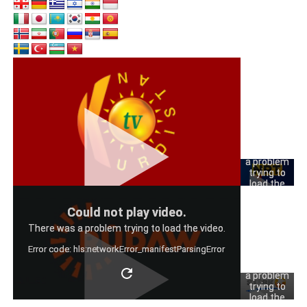
Could
not play
video.
There was
a problem
trying to
load the
video.
Could
Could not play video.
Error code:
not play
hls:networkErro
There was a problem trying to load the video.
video.
Error code: hls:networkError_manifestParsingError
There was
a problem
trying to
load the