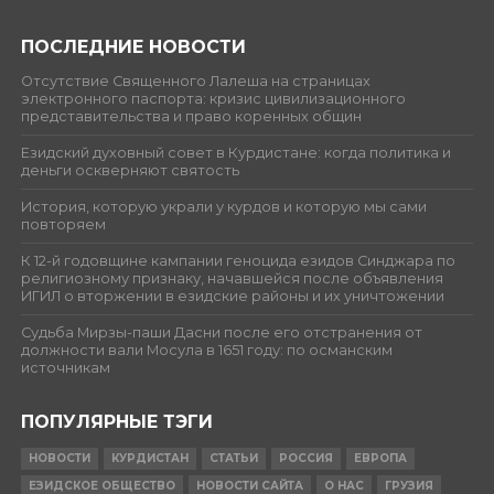
ПОСЛЕДНИЕ НОВОСТИ
Отсутствие Священного Лалеша на страницах
электронного паспорта: кризис цивилизационного
представительства и право коренных общин
Езидский духовный совет в Курдистане: когда политика и
деньги оскверняют святость
История, которую украли у курдов и которую мы сами
повторяем
К 12-й годовщине кампании геноцида езидов Синджара по
религиозному признаку, начавшейся после объявления
ИГИЛ о вторжении в езидские районы и их уничтожении
Судьба Мирзы-паши Дасни после его отстранения от
должности вали Мосула в 1651 году: по османским
источникам
ПОПУЛЯРНЫЕ ТЭГИ
НОВОСТИ
КУРДИСТАН
СТАТЬИ
РОССИЯ
ЕВРОПА
ЕЗИДСКОЕ ОБЩЕСТВО
НОВОСТИ САЙТА
О НАС
ГРУЗИЯ