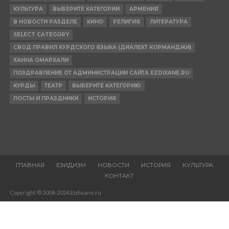
КУЛЬТУРА
ВЫБЕРИТЕ КАТЕГОРИИ
АРМЕНИЯ
В НОВОСТИ РАЗДЕЛЕ
КИНО
РЕЛИГИЯ
ЛИТЕРАТУРА
SELECT CATEGORY
СВОД ПРАВИЛ КУРДСКОГО ЯЗЫКА (ДИАЛЕКТ КОРМАНДЖИ)
ХАННА ОМАРХАЛИ
ПОЗДРАВЛЕНИЕ ОТ АДМИНИСТРАЦИИ САЙТА EZDIXANE.RU
КУРДЫ
ТЕАТР
ВЫБЕРИТЕ КАТЕГОРИЮ
ПОСТЫ И ПРАЗДНИКИ
ИСТОРИЯ
ГЛАВНАЯ
ЕЗИДИЗМ
НОВОСТИ
ИСТОРИЯ
КУЛЬТУРА
КОНТАКТ
Copyright © 2004-2024 Ezdixane.ru