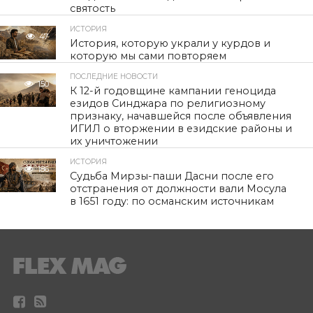
святость
ИСТОРИЯ
47
История, которую украли у курдов и
которую мы сами повторяем
ПОСЛЕДНИЕ НОВОСТИ
150
К 12-й годовщине кампании геноцида
езидов Синджара по религиозному
признаку, начавшейся после объявления
ИГИЛ о вторжении в езидские районы и
их уничтожении
ИСТОРИЯ
186
Судьба Мирзы-паши Дасни после его
отстранения от должности вали Мосула
в 1651 году: по османским источникам