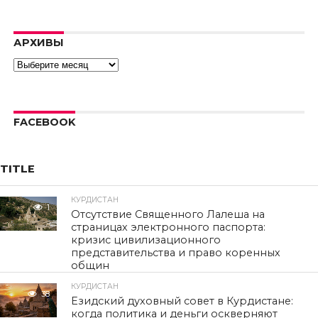
video.
Error code:
hls:networkErro
АРХИВЫ
Архивы
FACEBOOK
TITLE
КУРДИСТАН
1
Отсутствие Священного Лалеша на
страницах электронного паспорта:
кризис цивилизационного
представительства и право коренных
общин
КУРДИСТАН
38
Езидский духовный совет в Курдистане:
когда политика и деньги оскверняют