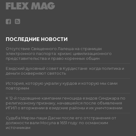
ПОСЛЕДНИЕ НОВОСТИ
Отсутствие Священного Лалеша на страницах
электронного паспорта: кризис цивилизационного
представительства и право коренных общин
Езидский духовный совет в Курдистане: когда политика и
деньги оскверняют святость
История, которую украли у курдов и которую мы сами
повторяем
К 12-й годовщине кампании геноцида езидов Синджара по
религиозному признаку, начавшейся после объявления
ИГИЛ о вторжении в езидские районы и их уничтожении
Судьба Мирзы-паши Дасни после его отстранения от
должности вали Мосула в 1651 году: по османским
источникам