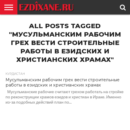
ГЛАВНАЯ
ALL POSTS TAGGED
ЕЗИДИЗМ
НОВОСТИ
ИСТОРИЯ
КУЛЬТУРА
КОНТАКТ
"МУСУЛЬМАНСКИМ РАБОЧИМ
ГРЕХ ВЕСТИ СТРОИТЕЛЬНЫЕ
РАБОТЫ В ЕЗИДСКИХ И
ХРИСТИАНСКИХ ХРАМАХ"
КУРДИСТАН
Мусульманским рабочим грех вести строительные
работы в езидских и христианских храмах
Мусульманские рабочие считают грехом работать на стройке
по реконструкции храмов езидов и христиан в Ираке. Именно
из-за подобных действий план по...