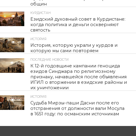
общин
КУРДИСТАН
40
Езидский духовный совет в Курдистане:
когда политика и деньги оскверняют
святость
ИСТОРИЯ
49
История, которую украли у курдов и
которую мы сами повторяем
ПОСЛЕДНИЕ НОВОСТИ
154
К 12-й годовщине кампании геноцида
езидов Синджара по религиозному
признаку, начавшейся после объявления
ИГИЛ о вторжении в езидские районы и
их уничтожении
ИСТОРИЯ
190
Судьба Мирзы-паши Дасни после его
отстранения от должности вали Мосула
в 1651 году: по османским источникам