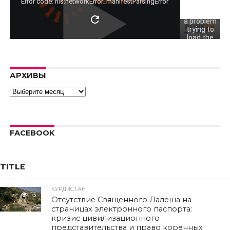
video.
Error code: hls:networkError_manifestParsingError
There was
a problem
trying to
load the
video.
Error code:
hls:networkErro
АРХИВЫ
Архивы
FACEBOOK
TITLE
КУРДИСТАН
13
Отсутствие Священного Лалеша на
страницах электронного паспорта:
кризис цивилизационного
представительства и право коренных