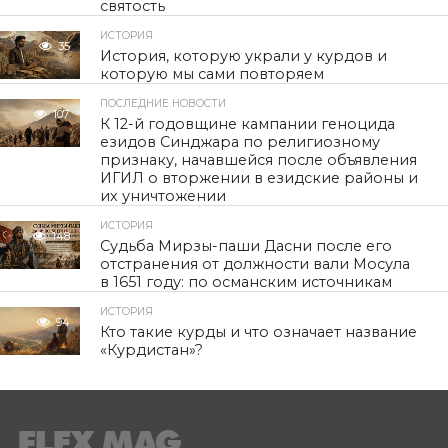
святость
ИСТОРИЯ
35
История, которую украли у курдов и
которую мы сами повторяем
ПОСЛЕДНИЕ НОВОСТИ
107
К 12-й годовщине кампании геноцида
езидов Синджара по религиозному
признаку, начавшейся после объявления
ИГИЛ о вторжении в езидские районы и
их уничтожении
ИСТОРИЯ
148
Судьба Мирзы-паши Дасни после его
отстранения от должности вали Мосула
в 1651 году: по османским источникам
ИСТОРИЯ
94
Кто такие курды и что означает название
«Курдистан»?