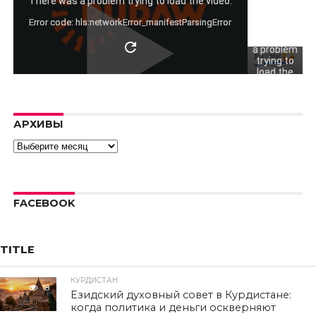
not play
There was a problem trying to load the video.
video.
Error code: hls:networkError_manifestParsingError
There was
a problem
trying to
load the
video.
Error code:
hls:networkErro
АРХИВЫ
Архивы
FACEBOOK
TITLE
КУРДИСТАН
18
Езидский духовный совет в Курдистане:
когда политика и деньги оскверняют