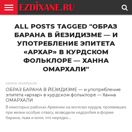
ГЛАВНАЯ
ALL POSTS TAGGED "ОБРАЗ
ЕЗИДИЗМ
НОВОСТИ
ИСТОРИЯ
КУЛЬТУРА
КОНТАКТ
БАРАНА В ЙЕЗИДИЗМЕ — И
УПОТРЕБЛЕНИЕ ЭПИТЕТА
«АРХАР» В КУРДСКОМ
ФОЛЬКЛОРЕ — ХАННА
ОМАРХАЛИ"
ХАННА ОМАРХАЛИ
ОБРАЗ БАРАНА В ЙЕЗИДИЗМЕ — и употребление
эпитета «архар» в курдском фольклоре — Ханна
ОМАРХАЛИ
В некоторых районах Армении на могилах курдов, проявивших
при жизни особую отвагу, возводили надгробия в форме
барана, льва и коня, что нередко...