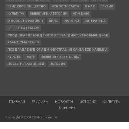
ЕЗИДСКОЕ ОБЩЕСТВО
НОВОСТИ САЙТА
О НАС
ГРУЗИЯ
КУЛЬТУРА
ВЫБЕРИТЕ КАТЕГОРИИ
АРМЕНИЯ
В НОВОСТИ РАЗДЕЛЕ
КИНО
РЕЛИГИЯ
ЛИТЕРАТУРА
SELECT CATEGORY
СВОД ПРАВИЛ КУРДСКОГО ЯЗЫКА (ДИАЛЕКТ КОРМАНДЖИ)
ХАННА ОМАРХАЛИ
ПОЗДРАВЛЕНИЕ ОТ АДМИНИСТРАЦИИ САЙТА EZDIXANE.RU
КУРДЫ
ТЕАТР
ВЫБЕРИТЕ КАТЕГОРИЮ
ПОСТЫ И ПРАЗДНИКИ
ИСТОРИЯ
ГЛАВНАЯ
ЕЗИДИЗМ
НОВОСТИ
ИСТОРИЯ
КУЛЬТУРА
КОНТАКТ
Copyright © 2004-2024 Ezdixane.ru