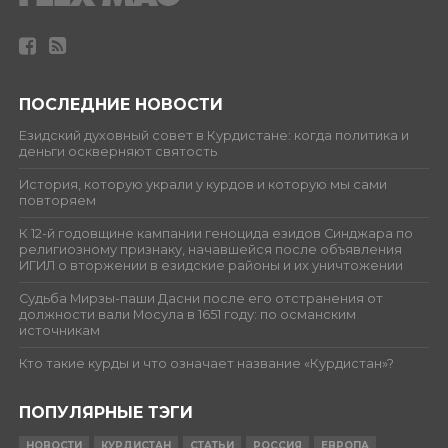
ПОСЛЕДНИЕ НОВОСТИ
Езидский духовный совет в Курдистане: когда политика и
деньги оскверняют святость
История, которую украли у курдов и которую мы сами
повторяем
К 12-й годовщине кампании геноцида езидов Синджара по
религиозному признаку, начавшейся после объявления
ИГИЛ о вторжении в езидские районы и их уничтожении
Судьба Мирзы-паши Дасни после его отстранения от
должности вали Мосула в 1651 году: по османским
источникам
Кто такие курды и что означает название «Курдистан»?
ПОПУЛЯРНЫЕ ТЭГИ
НОВОСТИ
КУРДИСТАН
СТАТЬИ
РОССИЯ
ЕВРОПА