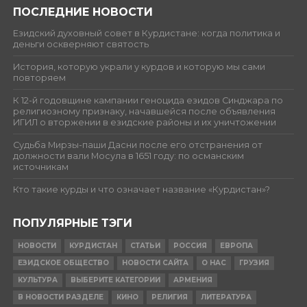
ПОСЛЕДНИЕ НОВОСТИ
Езидский духовный совет в Курдистане: когда политика и
деньги оскверняют святость
История, которую украли у курдов и которую мы сами
повторяем
К 12-й годовщине кампании геноцида езидов Синджара по
религиозному признаку, начавшейся после объявления
ИГИЛ о вторжении в езидские районы и их уничтожении
Судьба Мирзы-паши Дасни после его отстранения от
должности вали Мосула в 1651 году: по османским
источникам
Кто такие курды и что означает название «Курдистан»?
ПОПУЛЯРНЫЕ ТЭГИ
НОВОСТИ
КУРДИСТАН
СТАТЬИ
РОССИЯ
ЕВРОПА
ЕЗИДСКОЕ ОБЩЕСТВО
НОВОСТИ САЙТА
О НАС
ГРУЗИЯ
КУЛЬТУРА
ВЫБЕРИТЕ КАТЕГОРИИ
АРМЕНИЯ
В НОВОСТИ РАЗДЕЛЕ
КИНО
РЕЛИГИЯ
ЛИТЕРАТУРА