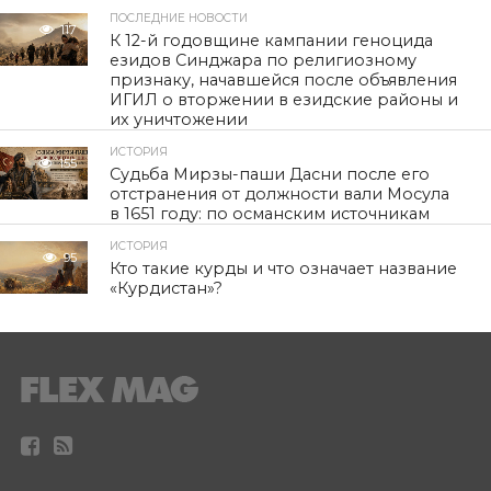
ПОСЛЕДНИЕ НОВОСТИ
117
К 12-й годовщине кампании геноцида
езидов Синджара по религиозному
признаку, начавшейся после объявления
ИГИЛ о вторжении в езидские районы и
их уничтожении
ИСТОРИЯ
155
Судьба Мирзы-паши Дасни после его
отстранения от должности вали Мосула
в 1651 году: по османским источникам
ИСТОРИЯ
95
Кто такие курды и что означает название
«Курдистан»?