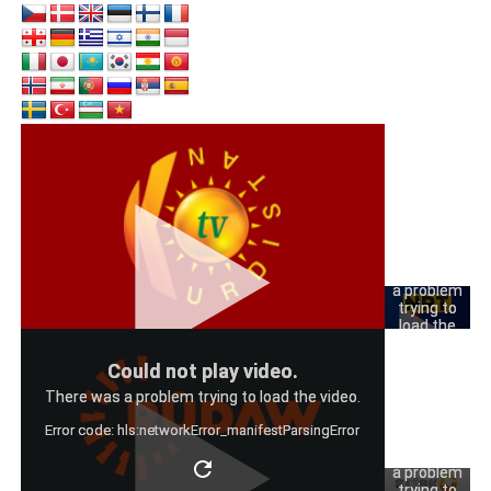
Could
not play
video.
There was
a problem
trying to
load the
video.
Could
Could not play video.
Error code:
not play
hls:networkErro
There was a problem trying to load the video.
video.
Error code: hls:networkError_manifestParsingError
There was
a problem
trying to