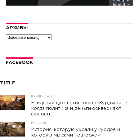
load the
video.
Error code:
hls:networkErro
АРХИВЫ
Архивы
FACEBOOK
TITLE
КУРДИСТАН
24
Езидский духовный совет в Курдистане:
когда политика и деньги оскверняют
святость
ИСТОРИЯ
36
История, которую украли у курдов и
которую мы сами повторяем