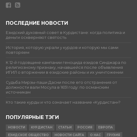
ПОСЛЕДНИЕ НОВОСТИ
Езидский духовный совет в Курдистане: когда политика и
деньги оскверняют святость
История, которую украли у курдов и которую мы сами
повторяем
К 12-й годовщине кампании геноцида езидов Синджара по
религиозному признаку, начавшейся после объявления
ИГИЛ о вторжении в езидские районы и их уничтожении
Судьба Мирзы-паши Дасни после его отстранения от
должности вали Мосула в 1651 году: по османским
источникам
Кто такие курды и что означает название «Курдистан»?
ПОПУЛЯРНЫЕ ТЭГИ
НОВОСТИ
КУРДИСТАН
СТАТЬИ
РОССИЯ
ЕВРОПА
ЕЗИДСКОЕ ОБЩЕСТВО
НОВОСТИ САЙТА
О НАС
ГРУЗИЯ