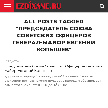
ГЛАВНАЯ
ALL POSTS TAGGED
ЕЗИДИЗМ
НОВОСТИ
ИСТОРИЯ
КУЛЬТУРА
КОНТАКТ
"ПРЕДСЕДАТЕЛЬ СОЮЗА
СОВЕТСКИХ ОФИЦЕРОВ
ГЕНЕРАЛ-МАЙОР ЕВГЕНИЙ
КОПЫШЕВ"
КУРДИСТАН
Председатель Союза Советских Офицеров генерал-
майор Евгений Копышев
«Дорогие товарищи! Боевые друзья! От имени Советских
офицеров, верных присяге трудовому народу, я обращаюсь к
вам в этот знаменательный день! Он не...