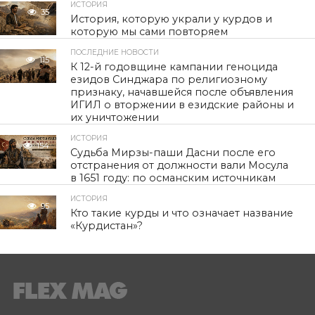
ИСТОРИЯ
35
История, которую украли у курдов и
которую мы сами повторяем
ПОСЛЕДНИЕ НОВОСТИ
115
К 12-й годовщине кампании геноцида
езидов Синджара по религиозному
признаку, начавшейся после объявления
ИГИЛ о вторжении в езидские районы и
их уничтожении
ИСТОРИЯ
154
Судьба Мирзы-паши Дасни после его
отстранения от должности вали Мосула
в 1651 году: по османским источникам
ИСТОРИЯ
95
Кто такие курды и что означает название
«Курдистан»?