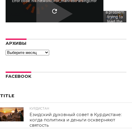
video.
Error code: hls:networkError_manifestParsingError
There was
a problem
trying to
load the
video.
Error code:
hls:networkErro
АРХИВЫ
Архивы
FACEBOOK
TITLE
КУРДИСТАН
23
Езидский духовный совет в Курдистане:
когда политика и деньги оскверняют
святость