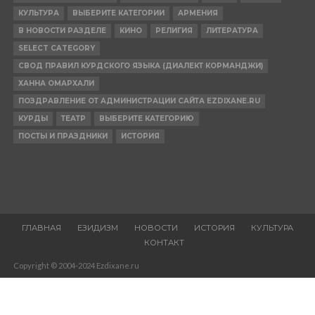
КУЛЬТУРА
ВЫБЕРИТЕ КАТЕГОРИИ
АРМЕНИЯ
В НОВОСТИ РАЗДЕЛЕ
КИНО
РЕЛИГИЯ
ЛИТЕРАТУРА
SELECT CATEGORY
СВОД ПРАВИЛ КУРДСКОГО ЯЗЫКА (ДИАЛЕКТ КОРМАНДЖИ)
ХАННА ОМАРХАЛИ
ПОЗДРАВЛЕНИЕ ОТ АДМИНИСТРАЦИИ САЙТА EZDIXANE.RU
КУРДЫ
ТЕАТР
ВЫБЕРИТЕ КАТЕГОРИЮ
ПОСТЫ И ПРАЗДНИКИ
ИСТОРИЯ
ГЛАВНАЯ
ЕЗИДИЗМ
НОВОСТИ
ИСТОРИЯ
КУЛЬТУРА
КОНТАКТ
Copyright © 2004-2024 Ezdixane.ru