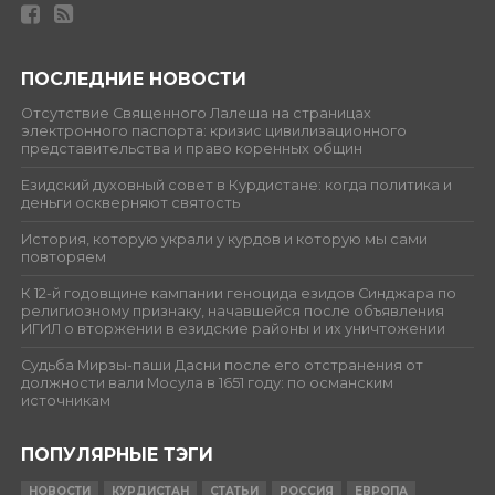
ПОСЛЕДНИЕ НОВОСТИ
Отсутствие Священного Лалеша на страницах
электронного паспорта: кризис цивилизационного
представительства и право коренных общин
Езидский духовный совет в Курдистане: когда политика и
деньги оскверняют святость
История, которую украли у курдов и которую мы сами
повторяем
К 12-й годовщине кампании геноцида езидов Синджара по
религиозному признаку, начавшейся после объявления
ИГИЛ о вторжении в езидские районы и их уничтожении
Судьба Мирзы-паши Дасни после его отстранения от
должности вали Мосула в 1651 году: по османским
источникам
ПОПУЛЯРНЫЕ ТЭГИ
НОВОСТИ
КУРДИСТАН
СТАТЬИ
РОССИЯ
ЕВРОПА