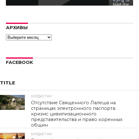
load the
video.
Error code:
hls:networkErro
АРХИВЫ
Архивы
FACEBOOK
TITLE
КУРДИСТАН
46
Отсутствие Священного Лалеша на
страницах электронного паспорта:
кризис цивилизационного
представительства и право коренных
общин
КУРДИСТАН
53