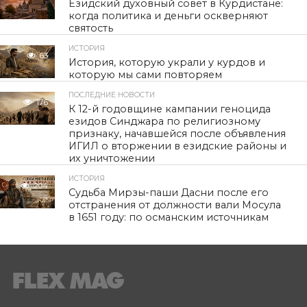
Езидский духовный совет в Курдистане:
когда политика и деньги оскверняют
святость
ИСТОРИЯ
63
История, которую украли у курдов и
которую мы сами повторяем
ПОСЛЕДНИЕ НОВОСТИ
176
К 12-й годовщине кампании геноцида
езидов Синджара по религиозному
признаку, начавшейся после объявления
ИГИЛ о вторжении в езидские районы и
их уничтожении
ИСТОРИЯ
204
Судьба Мирзы-паши Дасни после его
отстранения от должности вали Мосула
в 1651 году: по османским источникам