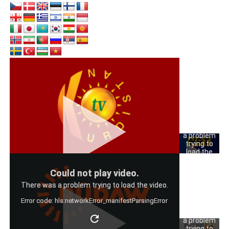
Could
not play
video.
There was
a problem
trying to
load the
video.
Could
Could not play video.
Error code:
not play
hls:networkErro
There was a problem trying to load the video.
video.
Error code: hls:networkError_manifestParsingError
There was
a problem
trying to