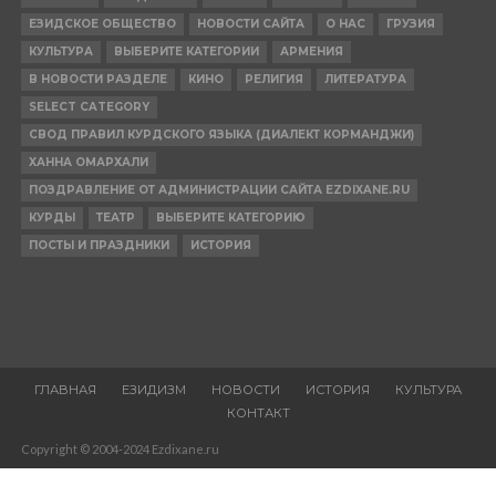
ЕЗИДСКОЕ ОБЩЕСТВО
НОВОСТИ САЙТА
О НАС
ГРУЗИЯ
КУЛЬТУРА
ВЫБЕРИТЕ КАТЕГОРИИ
АРМЕНИЯ
В НОВОСТИ РАЗДЕЛЕ
КИНО
РЕЛИГИЯ
ЛИТЕРАТУРА
SELECT CATEGORY
СВОД ПРАВИЛ КУРДСКОГО ЯЗЫКА (ДИАЛЕКТ КОРМАНДЖИ)
ХАННА ОМАРХАЛИ
ПОЗДРАВЛЕНИЕ ОТ АДМИНИСТРАЦИИ САЙТА EZDIXANE.RU
КУРДЫ
ТЕАТР
ВЫБЕРИТЕ КАТЕГОРИЮ
ПОСТЫ И ПРАЗДНИКИ
ИСТОРИЯ
ГЛАВНАЯ
ЕЗИДИЗМ
НОВОСТИ
ИСТОРИЯ
КУЛЬТУРА
КОНТАКТ
Copyright © 2004-2024 Ezdixane.ru