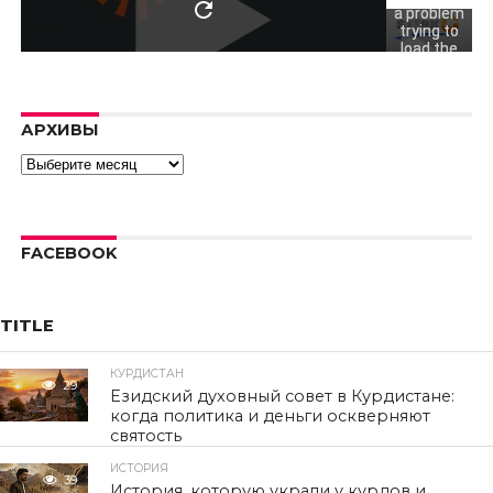
a problem
trying to
load the
video.
Error code:
hls:networkErro
АРХИВЫ
Архивы
FACEBOOK
TITLE
КУРДИСТАН
29
Езидский духовный совет в Курдистане:
когда политика и деньги оскверняют
святость
ИСТОРИЯ
39
История, которую украли у курдов и