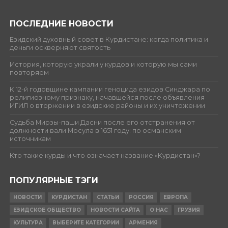
ПОСЛЕДНИЕ НОВОСТИ
Езидский духовный совет в Курдистане: когда политика и
деньги оскверняют святость
История, которую украли у курдов и которую мы сами
повторяем
К 12-й годовщине кампании геноцида езидов Синджара по
религиозному признаку, начавшейся после объявления
ИГИЛ о вторжении в езидские районы и их уничтожении
Судьба Мирзы-паши Дасни после его отстранения от
должности вали Мосула в 1651 году: по османским
источникам
Кто такие курды и что означает название «Курдистан»?
ПОПУЛЯРНЫЕ ТЭГИ
НОВОСТИ
КУРДИСТАН
СТАТЬИ
РОССИЯ
ЕВРОПА
ЕЗИДСКОЕ ОБЩЕСТВО
НОВОСТИ САЙТА
О НАС
ГРУЗИЯ
КУЛЬТУРА
ВЫБЕРИТЕ КАТЕГОРИИ
АРМЕНИЯ