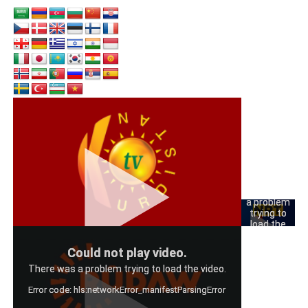
Could
not play
video.
There was
a problem
trying to
load the
video.
Could
Could not play video.
Error code:
not play
hls:networkErro
There was a problem trying to load the video.
video.
Error code: hls:networkError_manifestParsingError
There was