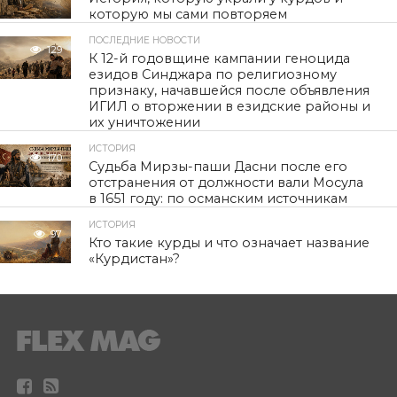
которую мы сами повторяем
ПОСЛЕДНИЕ НОВОСТИ
129
К 12-й годовщине кампании геноцида
езидов Синджара по религиозному
признаку, начавшейся после объявления
ИГИЛ о вторжении в езидские районы и
их уничтожении
ИСТОРИЯ
170
Судьба Мирзы-паши Дасни после его
отстранения от должности вали Мосула
в 1651 году: по османским источникам
ИСТОРИЯ
97
Кто такие курды и что означает название
«Курдистан»?