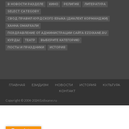
В НОВОСТИ РАЗДЕЛЕ
КИНО
РЕЛИГИЯ
ЛИТЕРАТУРА
SELECT CATEGORY
СВОД ПРАВИЛ КУРДСКОГО ЯЗЫКА (ДИАЛЕКТ КОРМАНДЖИ)
ХАННА ОМАРХАЛИ
ПОЗДРАВЛЕНИЕ ОТ АДМИНИСТРАЦИИ САЙТА EZDIXANE.RU
КУРДЫ
ТЕАТР
ВЫБЕРИТЕ КАТЕГОРИЮ
ПОСТЫ И ПРАЗДНИКИ
ИСТОРИЯ
ГЛАВНАЯ
ЕЗИДИЗМ
НОВОСТИ
ИСТОРИЯ
КУЛЬТУРА
КОНТАКТ
Copyright © 2004-2024 Ezdixane.ru