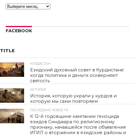
Архивы
FACEBOOK
TITLE
КУРДИСТАН
13
Езидский духовный совет в Курдистане:
когда политика и деньги оскверняют
святость
ИСТОРИЯ
32
История, которую украли у курдов и
которую мы сами повторяем
ПОСЛЕДНИЕ НОВОСТИ
107
К 12-й годовщине кампании геноцида
езидов Синджара по религиозному
признаку, начавшейся после объявления
ИГИЛ о вторжении в езидские районы и