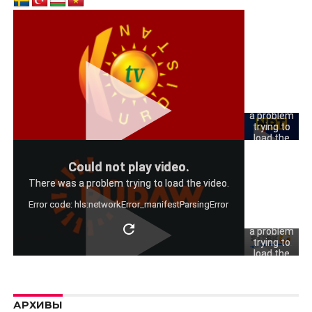
Could
not play
video.
There was
a problem
trying to
load the
video.
Could
Could not play video.
Error code:
not play
hls:networkErro
There was a problem trying to load the video.
video.
Error code: hls:networkError_manifestParsingError
There was
a problem
trying to
load the
video.
Error code:
hls:networkErro
АРХИВЫ