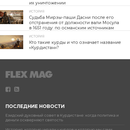
их уничтожении
ИСТОРИЯ
146
Судьба Мирзы-паши Дасни после его
отстранения от должности вали Мосула
в 1651 году: по османским источникам
ИСТОРИЯ
92
Кто такие курды и что означает название
«Курдистан»?
ПОСЛЕДНИЕ НОВОСТИ
Езидский духовный совет в Курдистане: когда политика и
деньги оскверняют святость
История, которую украли у курдов и которую мы сами