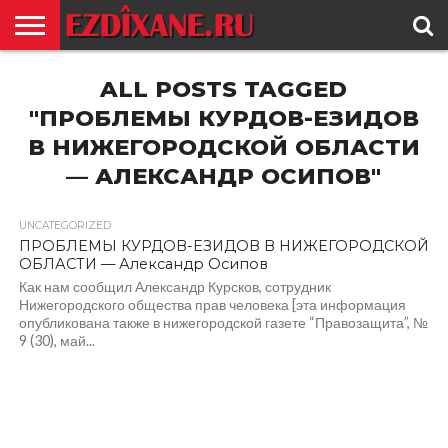
ГЛАВНАЯ
ALL POSTS TAGGED
ЕЗИДИЗМ
НОВОСТИ
ИСТОРИЯ
КУЛЬТУРА
КОНТАКТ
"ПРОБЛЕМЫ КУРДОВ-ЕЗИДОВ
В НИЖЕГОРОДСКОЙ ОБЛАСТИ
— АЛЕКСАНДР ОСИПОВ"
UNCATEGORIZED
ПРОБЛЕМЫ КУРДОВ-ЕЗИДОВ В НИЖЕГОРОДСКОЙ
ОБЛАСТИ — Александр Осипов
Как нам сообщил Александр Курсков, сотрудник
Нижегородского общества прав человека [эта информация
опубликована также в нижегородской газете “Правозащита”, №
9 (30), май...