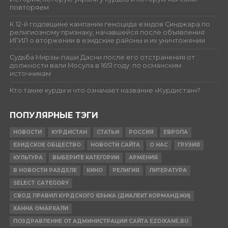
повторяем
К 12-й годовщине кампании геноцида езидов Синджара по
религиозному признаку, начавшейся после объявления
ИГИЛ о вторжении в езидские районы и их уничтожении
Судьба Мирзы-паши Дасни после его отстранения от
должности вали Мосула в 1651 году: по османским
источникам
Кто такие курды и что означает название «Курдистан»?
ПОПУЛЯРНЫЕ ТЭГИ
НОВОСТИ
КУРДИСТАН
СТАТЬИ
РОССИЯ
ЕВРОПА
ЕЗИДСКОЕ ОБЩЕСТВО
НОВОСТИ САЙТА
О НАС
ГРУЗИЯ
КУЛЬТУРА
ВЫБЕРИТЕ КАТЕГОРИИ
АРМЕНИЯ
В НОВОСТИ РАЗДЕЛЕ
КИНО
РЕЛИГИЯ
ЛИТЕРАТУРА
SELECT CATEGORY
СВОД ПРАВИЛ КУРДСКОГО ЯЗЫКА (ДИАЛЕКТ КОРМАНДЖИ)
ХАННА ОМАРХАЛИ
ПОЗДРАВЛЕНИЕ ОТ АДМИНИСТРАЦИИ САЙТА EZDIXANE.RU