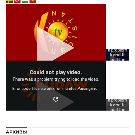
Could
not play
video.
There was
a problem
trying to
load the
video.
Could
Could not play video.
Error code:
not play
hls:networkErro
There was a problem trying to load the video.
video.
Error code: hls:networkError_manifestParsingError
There was
a problem
trying to
load the
video.
Error code:
hls:networkErro
АРХИВЫ