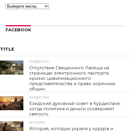
Архивы
FACEBOOK
TITLE
КУРДИСТАН
13
Отсутствие Священного Лалеша на
страницах электронного паспорта:
кризис цивилизационного
представительства и право коренных
общин
КУРДИСТАН
40
Езидский духовный совет в Курдистане:
когда политика и деньги оскверняют
святость
ИСТОРИЯ
49
История, которую украли у курдов и