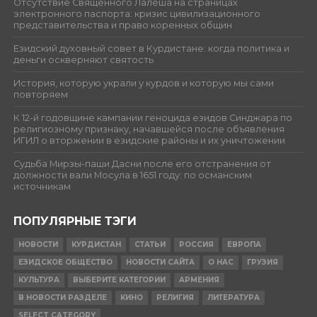
Отсутствие Священного Лалеша на страницах
электронного паспорта: кризис цивилизационного
представительства и право коренных общин
Езидский духовный совет в Курдистане: когда политика и
деньги оскверняют святость
История, которую украли у курдов и которую мы сами
повторяем
К 12-й годовщине кампании геноцида езидов Синджара по
религиозному признаку, начавшейся после объявления
ИГИЛ о вторжении в езидские районы и их уничтожении
Судьба Мирзы-паши Дасни после его отстранения от
должности вали Мосула в 1651 году: по османским
источникам
ПОПУЛЯРНЫЕ ТЭГИ
НОВОСТИ
КУРДИСТАН
СТАТЬИ
РОССИЯ
ЕВРОПА
ЕЗИДСКОЕ ОБЩЕСТВО
НОВОСТИ САЙТА
О НАС
ГРУЗИЯ
КУЛЬТУРА
ВЫБЕРИТЕ КАТЕГОРИИ
АРМЕНИЯ
В НОВОСТИ РАЗДЕЛЕ
КИНО
РЕЛИГИЯ
ЛИТЕРАТУРА
SELECT CATEGORY