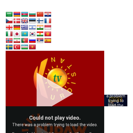
Could
not play
video.
There was
a problem
trying to
load the
video.
Could
Could not play video.
Error code:
not play
hls:networkErro
There was a problem trying to load the video.