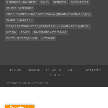
В НОВОСТИ РАЗДЕЛЕ
КИНО
РЕЛИГИЯ
ЛИТЕРАТУРА
SELECT CATEGORY
СВОД ПРАВИЛ КУРДСКОГО ЯЗЫКА (ДИАЛЕКТ КОРМАНДЖИ)
ХАННА ОМАРХАЛИ
ПОЗДРАВЛЕНИЕ ОТ АДМИНИСТРАЦИИ САЙТА EZDIXANE.RU
КУРДЫ
ТЕАТР
ВЫБЕРИТЕ КАТЕГОРИЮ
ПОСТЫ И ПРАЗДНИКИ
ИСТОРИЯ
ГЛАВНАЯ
ЕЗИДИЗМ
НОВОСТИ
ИСТОРИЯ
КУЛЬТУРА
КОНТАКТ
Copyright © 2004-2024 Ezdixane.ru
Translate »