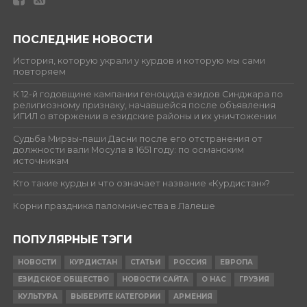
ПОСЛЕДНИЕ НОВОСТИ
История, которую украли у курдов и которую мы сами
повторяем
К 12-й годовщине кампании геноцида езидов Синджара по
религиозному признаку, начавшейся после объявления
ИГИЛ о вторжении в езидские районы и их уничтожении
Судьба Мирзы-паши Дасни после его отстранения от
должности вали Мосула в 1651 году: по османским
источникам
Кто такие курды и что означает название «Курдистан»?
Корни праздника паломничества в Лалеше
ПОПУЛЯРНЫЕ ТЭГИ
НОВОСТИ
КУРДИСТАН
СТАТЬИ
РОССИЯ
ЕВРОПА
ЕЗИДСКОЕ ОБЩЕСТВО
НОВОСТИ САЙТА
О НАС
ГРУЗИЯ
КУЛЬТУРА
ВЫБЕРИТЕ КАТЕГОРИИ
АРМЕНИЯ