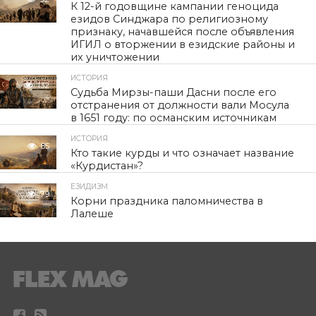
К 12-й годовщине кампании геноцида
езидов Синджара по религиозному
признаку, начавшейся после объявления
ИГИЛ о вторжении в езидские районы и
их уничтожении
ИСТОРИЯ
132
Судьба Мирзы-паши Дасни после его
отстранения от должности вали Мосула
в 1651 году: по османским источникам
ИСТОРИЯ
85
Кто такие курды и что означает название
«Курдистан»?
ЕЗИДИЗМ
79
Корни праздника паломничества в
Лалеше