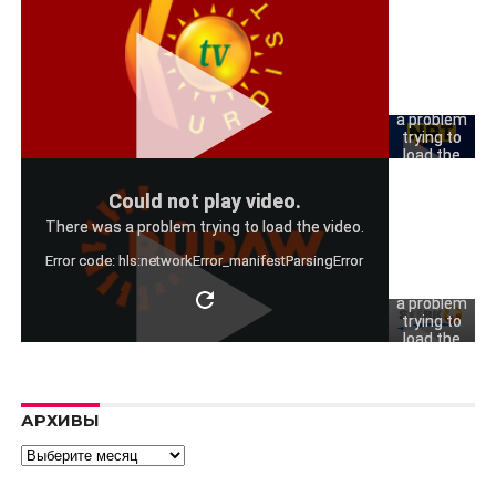
Could
not play
video.
There was
a problem
trying to
load the
video.
Could
Could not play video.
Error code:
not play
hls:networkErro
There was a problem trying to load the video.
video.
Error code: hls:networkError_manifestParsingError
There was
a problem
trying to
load the
video.
Error code:
hls:networkErro
АРХИВЫ
Архивы