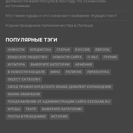
должности вали Мосула в 1651 году: по османским
источникам
Кто такие курды и что означает название «Курдистан»?
Корни праздника паломничества в Лалеше
ПОПУЛЯРНЫЕ ТЭГИ
НОВОСТИ
КУРДИСТАН
СТАТЬИ
РОССИЯ
ЕВРОПА
ЕЗИДСКОЕ ОБЩЕСТВО
НОВОСТИ САЙТА
О НАС
ГРУЗИЯ
КУЛЬТУРА
ВЫБЕРИТЕ КАТЕГОРИИ
АРМЕНИЯ
В НОВОСТИ РАЗДЕЛЕ
КИНО
РЕЛИГИЯ
ЛИТЕРАТУРА
SELECT CATEGORY
СВОД ПРАВИЛ КУРДСКОГО ЯЗЫКА (ДИАЛЕКТ КОРМАНДЖИ)
ХАННА ОМАРХАЛИ
ПОЗДРАВЛЕНИЕ ОТ АДМИНИСТРАЦИИ САЙТА EZDIXANE.RU
КУРДЫ
ТЕАТР
ВЫБЕРИТЕ КАТЕГОРИЮ
ПОСТЫ И ПРАЗДНИКИ
ИСТОРИЯ