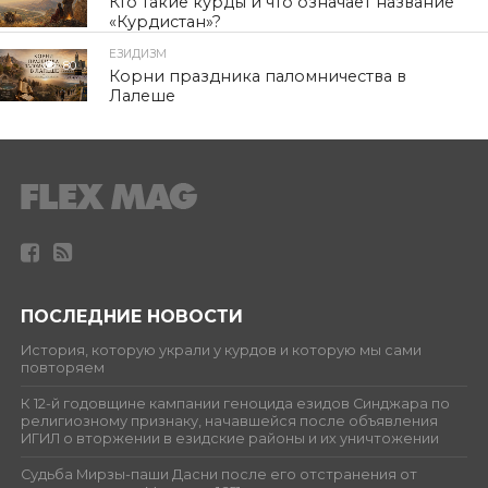
Кто такие курды и что означает название
«Курдистан»?
ЕЗИДИЗМ
80
Корни праздника паломничества в
Лалеше
ПОСЛЕДНИЕ НОВОСТИ
История, которую украли у курдов и которую мы сами
повторяем
К 12-й годовщине кампании геноцида езидов Синджара по
религиозному признаку, начавшейся после объявления
ИГИЛ о вторжении в езидские районы и их уничтожении
Судьба Мирзы-паши Дасни после его отстранения от