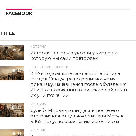
FACEBOOK
TITLE
ИСТОРИЯ
21
История, которую украли у курдов и
которую мы сами повторяем
ПОСЛЕДНИЕ НОВОСТИ
93
К 12-й годовщине кампании геноцида
езидов Синджара по религиозному
признаку, начавшейся после объявления
ИГИЛ о вторжении в езидские районы и
их уничтожении
ИСТОРИЯ
133
Судьба Мирзы-паши Дасни после его
отстранения от должности вали Мосула
в 1651 году: по османским источникам
ИСТОРИЯ
85