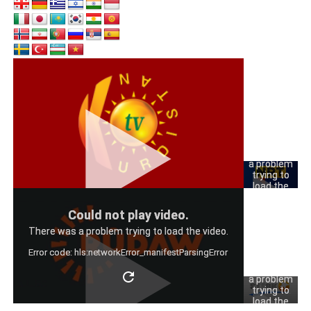
Could
not play
video.
There was
a problem
trying to
load the
video.
Could
Could not play video.
Error code:
not play
hls:networkErro
There was a problem trying to load the video.
video.
Error code: hls:networkError_manifestParsingError
There was
a problem
trying to
load the