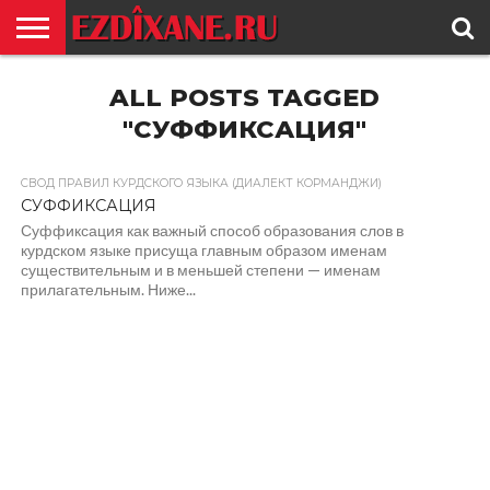
ГЛАВНАЯ
ALL POSTS TAGGED
ЕЗИДИЗМ
НОВОСТИ
ИСТОРИЯ
КУЛЬТУРА
КОНТАКТ
"СУФФИКСАЦИЯ"
СВОД ПРАВИЛ КУРДСКОГО ЯЗЫКА (ДИАЛЕКТ КОРМАНДЖИ)
СУФФИКСАЦИЯ
Суффиксация как важный способ образования слов в
курдском языке присуща главным образом именам
существительным и в меньшей степени — именам
прилагательным. Ниже...