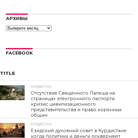
video.
Error code:
hls:networkErro
АРХИВЫ
Архивы
FACEBOOK
TITLE
КУРДИСТАН
49
Отсутствие Священного Лалеша на
страницах электронного паспорта:
кризис цивилизационного
представительства и право коренных
общин
КУРДИСТАН
53
Езидский духовный совет в Курдистане:
когда политика и деньги оскверняют