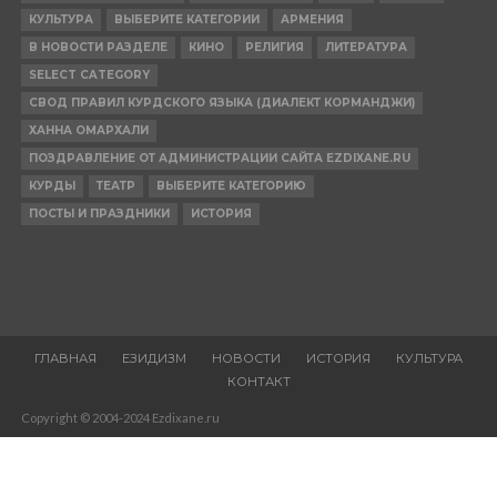
КУЛЬТУРА
ВЫБЕРИТЕ КАТЕГОРИИ
АРМЕНИЯ
В НОВОСТИ РАЗДЕЛЕ
КИНО
РЕЛИГИЯ
ЛИТЕРАТУРА
SELECT CATEGORY
СВОД ПРАВИЛ КУРДСКОГО ЯЗЫКА (ДИАЛЕКТ КОРМАНДЖИ)
ХАННА ОМАРХАЛИ
ПОЗДРАВЛЕНИЕ ОТ АДМИНИСТРАЦИИ САЙТА EZDIXANE.RU
КУРДЫ
ТЕАТР
ВЫБЕРИТЕ КАТЕГОРИЮ
ПОСТЫ И ПРАЗДНИКИ
ИСТОРИЯ
ГЛАВНАЯ
ЕЗИДИЗМ
НОВОСТИ
ИСТОРИЯ
КУЛЬТУРА
КОНТАКТ
Copyright © 2004-2024 Ezdixane.ru