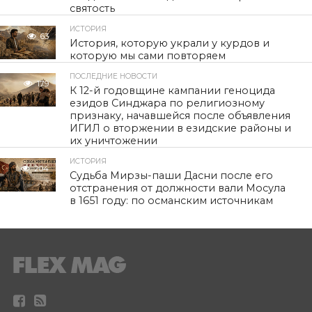
святость
ИСТОРИЯ
63
История, которую украли у курдов и
которую мы сами повторяем
ПОСЛЕДНИЕ НОВОСТИ
179
К 12-й годовщине кампании геноцида
езидов Синджара по религиозному
признаку, начавшейся после объявления
ИГИЛ о вторжении в езидские районы и
их уничтожении
ИСТОРИЯ
204
Судьба Мирзы-паши Дасни после его
отстранения от должности вали Мосула
в 1651 году: по османским источникам