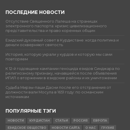
ПОСЛЕДНИЕ НОВОСТИ
Отсутствие Священного Лалеша на страницах
электронного паспорта: кризис цивилизационного
представительства и право коренных общин
Езидский духовный совет в Курдистане: когда политика и
деньги оскверняют святость
История, которую украли у курдов и которую мы сами
повторяем
К 12-й годовщине кампании геноцида езидов Синджара по
религиозному признаку, начавшейся после объявления
ИГИЛ о вторжении в езидские районы и их уничтожении
Судьба Мирзы-паши Дасни после его отстранения от
должности вали Мосула в 1651 году: по османским
источникам
ПОПУЛЯРНЫЕ ТЭГИ
НОВОСТИ
КУРДИСТАН
СТАТЬИ
РОССИЯ
ЕВРОПА
ЕЗИДСКОЕ ОБЩЕСТВО
НОВОСТИ САЙТА
О НАС
ГРУЗИЯ