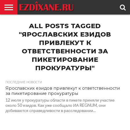
ГЛАВНАЯ
ALL POSTS TAGGED
ЕЗИДИЗМ
НОВОСТИ
ИСТОРИЯ
КУЛЬТУРА
КОНТАКТ
"ЯРОСЛАВСКИХ ЕЗИДОВ
ПРИВЛЕКУТ К
ОТВЕТСТВЕННОСТИ ЗА
ПИКЕТИРОВАНИЕ
ПРОКУРАТУРЫ"
ПОСЛЕДНИЕ НОВОСТИ
Ярославских езидов привлекут к ответственности
за пикетирование прокуратуры
12 июля у прокуратуры области в пикете приняли участие
около 50 езидов. Как уже сообщало ИА REGNUM, они
добиваются справедливости в расследовании...