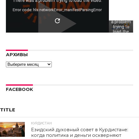
not play
There was a problem trying to load the video.
video.
Error code: hls:networkError_manifestParsingError
There was
a problem
trying to
load the
video.
Error code:
hls:networkErro
АРХИВЫ
Архивы
FACEBOOK
TITLE
КУРДИСТАН
30
Езидский духовный совет в Курдистане:
когда политика и деньги оскверняют