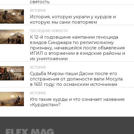
святость
ИСТОРИЯ
41
История, которую украли у курдов и
которую мы сами повторяем
ПОСЛЕДНИЕ НОВОСТИ
136
К 12-й годовщине кампании геноцида
езидов Синджара по религиозному
признаку, начавшейся после объявления
ИГИЛ о вторжении в езидские районы и
их уничтожении
ИСТОРИЯ
175
Судьба Мирзы-паши Дасни после его
отстранения от должности вали Мосула
в 1651 году: по османским источникам
ИСТОРИЯ
100
Кто такие курды и что означает название
«Курдистан»?