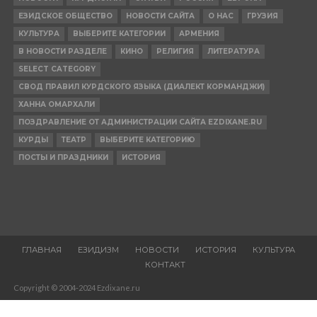
ЕЗИДСКОЕ ОБЩЕСТВО
НОВОСТИ САЙТА
О НАС
ГРУЗИЯ
КУЛЬТУРА
ВЫБЕРИТЕ КАТЕГОРИИ
АРМЕНИЯ
В НОВОСТИ РАЗДЕЛЕ
КИНО
РЕЛИГИЯ
ЛИТЕРАТУРА
SELECT CATEGORY
СВОД ПРАВИЛ КУРДСКОГО ЯЗЫКА (ДИАЛЕКТ КОРМАНДЖИ)
ХАННА ОМАРХАЛИ
ПОЗДРАВЛЕНИЕ ОТ АДМИНИСТРАЦИИ САЙТА EZDIXANE.RU
КУРДЫ
ТЕАТР
ВЫБЕРИТЕ КАТЕГОРИЮ
ПОСТЫ И ПРАЗДНИКИ
ИСТОРИЯ
ГЛАВНАЯ
ЕЗИДИЗМ
НОВОСТИ
ИСТОРИЯ
КУЛЬТУРА
КОНТАКТ
Copyright © 2004-2024 Ezdixane.ru