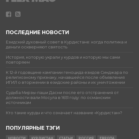
ПОСЛЕДНИЕ НОВОСТИ
Езидский духовный совет в Курдистане: когда политика и
деньги оскверняют святость
История, которую украли у курдов и которую мы сами
повторяем
К 12-й годовщине кампании геноцида езидов Синджара по
религиозному признаку, начавшейся после объявления
ИГИЛ о вторжении в езидские районы и их уничтожении
Судьба Мирзы-паши Дасни после его отстранения от
должности вали Мосула в 1651 году: по османским
источникам
Кто такие курды и что означает название «Курдистан»?
ПОПУЛЯРНЫЕ ТЭГИ
НОВОСТИ
КУРДИСТАН
СТАТЬИ
РОССИЯ
ЕВРОПА