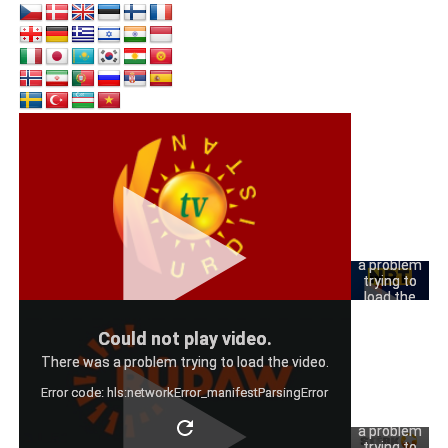
Could
not play
video.
There was
a problem
trying to
load the
video.
Could
Could not play video.
Error code:
not play
hls:networkErro
There was a problem trying to load the video.
video.
Error code: hls:networkError_manifestParsingError
There was
a problem
trying to