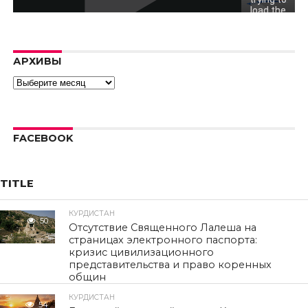
load the
video.
Error code:
hls:networkErro
АРХИВЫ
Архивы
FACEBOOK
TITLE
КУРДИСТАН
50
Отсутствие Священного Лалеша на
страницах электронного паспорта:
кризис цивилизационного
представительства и право коренных
общин
КУРДИСТАН
54