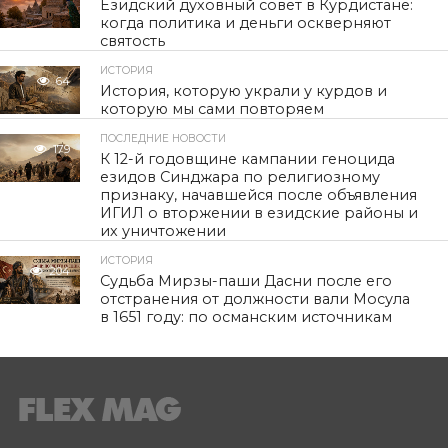
Езидский духовный совет в Курдистане:
когда политика и деньги оскверняют
святость
ИСТОРИЯ
64
История, которую украли у курдов и
которую мы сами повторяем
ПОСЛЕДНИЕ НОВОСТИ
179
К 12-й годовщине кампании геноцида
езидов Синджара по религиозному
признаку, начавшейся после объявления
ИГИЛ о вторжении в езидские районы и
их уничтожении
ИСТОРИЯ
204
Судьба Мирзы-паши Дасни после его
отстранения от должности вали Мосула
в 1651 году: по османским источникам