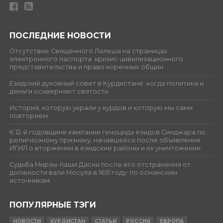
ПОСЛЕДНИЕ НОВОСТИ
Отсутствие Священного Лалеша на страницах
электронного паспорта: кризис цивилизационного
представительства и право коренных общин
Езидский духовный совет в Курдистане: когда политика и
деньги оскверняют святость
История, которую украли у курдов и которую мы сами
повторяем
К 12-й годовщине кампании геноцида езидов Синджара по
религиозному признаку, начавшейся после объявления
ИГИЛ о вторжении в езидские районы и их уничтожении
Судьба Мирзы-паши Дасни после его отстранения от
должности вали Мосула в 1651 году: по османским
источникам
ПОПУЛЯРНЫЕ ТЭГИ
НОВОСТИ
КУРДИСТАН
СТАТЬИ
РОССИЯ
ЕВРОПА