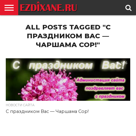
ГЛАВНАЯ
ALL POSTS TAGGED "C
ЕЗИДИЗМ
НОВОСТИ
ИСТОРИЯ
КУЛЬТУРА
КОНТАКТ
ПРАЗДНИКОМ ВАС —
ЧАРШАМА СОР!"
926
НОВОСТИ САЙТА
C праздником Вас — Чаршама Сор!