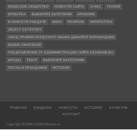
ЕЗИДСКОЕ ОБЩЕСТВО
НОВОСТИ САЙТА
О НАС
ГРУЗИЯ
КУЛЬТУРА
ВЫБЕРИТЕ КАТЕГОРИИ
АРМЕНИЯ
В НОВОСТИ РАЗДЕЛЕ
КИНО
РЕЛИГИЯ
ЛИТЕРАТУРА
SELECT CATEGORY
СВОД ПРАВИЛ КУРДСКОГО ЯЗЫКА (ДИАЛЕКТ КОРМАНДЖИ)
ХАННА ОМАРХАЛИ
ПОЗДРАВЛЕНИЕ ОТ АДМИНИСТРАЦИИ САЙТА EZDIXANE.RU
КУРДЫ
ТЕАТР
ВЫБЕРИТЕ КАТЕГОРИЮ
ПОСТЫ И ПРАЗДНИКИ
ИСТОРИЯ
ГЛАВНАЯ
ЕЗИДИЗМ
НОВОСТИ
ИСТОРИЯ
КУЛЬТУРА
КОНТАКТ
Copyright © 2004-2024 Ezdixane.ru