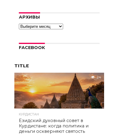
to load
the
video.
АРХИВЫ
Error
Архивы
code:
hls:networkError_manifestLo
FACEBOOK
TITLE
24
КУРДИСТАН
Езидский духовный совет в
Курдистане: когда политика и
деньги оскверняют святость