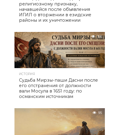
религиозному признаку,
начавшейся после объявления
ИГИЛ о вторжении в езидские
районы и их уничтожении
156
ИСТОРИЯ
Судьба Мирзы-паши Дасни после
его отстранения от должности
вали Мосула в 1651 году: по
османским источникам
95