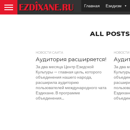
Главная
Езидизм
ALL POSTS
НОВОСТИ САЙТА
НОВОСТИ
Аудитория расширяется!
Аудит
За два месяца Центр Езидской
За два 
Культуры — главная цель, которого
Культуры
объединения нашего народа,
объедин
расширила аудиторию
расшири
пользователей международного чата
пользов
Ездихане. В программе
Ездихан
объединения...
объедине