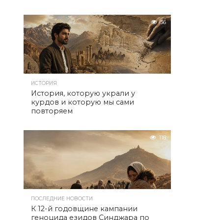
36
ИСТОРИЯ
История, которую украли у
курдов и которую мы сами
повторяем
118
ПОСЛЕДНИЕ НОВОСТИ
К 12-й годовщине кампании
геноцида езидов Синджара по