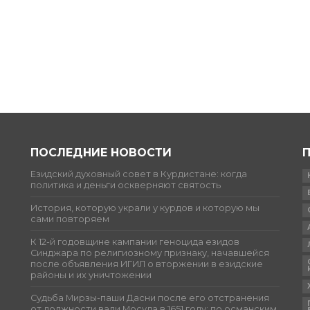
ПОСЛЕДНИЕ НОВОСТИ
Езидский духовный совет в Курдистане: когда
политика и деньги оскверняют святость
История, которую украли у курдов и которую мы
сами повторяем
К 12-й годовщине кампании геноцида езидов
Синджара по религиозному признаку, начавшейся
после объявления ИГИЛ о вторжении в езидские
районы и их уничтожении
Судьба Мирзы-паши Дасни после его отстранения
от должности вали Мосула в 1651 году: по османским