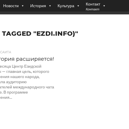
Контакт
Новости
История
Культура
Контакт
 TAGGED "EZDI.INFO)"
 САЙТА
ория расширяется!
месяца Центр Езидской
 — главная цель, которого
ения нашего народа,
ла аудиторию
ателей международного чата
е. В программе
ния...