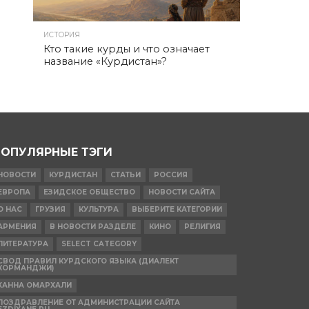
ИСТОРИЯ
Кто такие курды и что означает
название «Курдистан»?
ПОПУЛЯРНЫЕ ТЭГИ
НОВОСТИ
КУРДИСТАН
СТАТЬИ
РОССИЯ
ЕВРОПА
ЕЗИДСКОЕ ОБЩЕСТВО
НОВОСТИ САЙТА
О НАС
ГРУЗИЯ
КУЛЬТУРА
ВЫБЕРИТЕ КАТЕГОРИИ
АРМЕНИЯ
В НОВОСТИ РАЗДЕЛЕ
КИНО
РЕЛИГИЯ
ЛИТЕРАТУРА
SELECT CATEGORY
СВОД ПРАВИЛ КУРДСКОГО ЯЗЫКА (ДИАЛЕКТ
КОРМАНДЖИ)
ХАННА ОМАРХАЛИ
ПОЗДРАВЛЕНИЕ ОТ АДМИНИСТРАЦИИ САЙТА