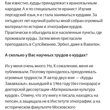
Как известно, курды принадлежат к ираноязычным
народам. А я по специальности иранист. Изучив
персидский язык, я и стала заниматься курдами. За
пятьдесят лет научной работы мной собран огромный
материал по истории и этнографии курдов.
Практически я объездила все населенные пункты, где
проживали курды. Затем меня пригласили
преподавать в Сулсйманию, Эрбнл, даже в Вавилон.
А сколько у Вас научных трудов о курдах?
Их у меня очень много. Но, К сожалению, меня не
публиковали. Поэтому приходилось преодолевать
огромные трудности. Я автор двух книг — «Курды
Закавказья», вышедшей в 1966 году (без гонорара) и
докторской диссертации «Материальная культура
курдов». Отмечу, что эту книгу я писала, находясь на
пепсин, а защищала не в Институте этнографии, а на
историческом факультете Московского