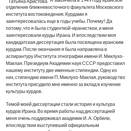
Татьяна Аристова
отделение ближневосточного факультета Московского
института востоковедения. Курдами я
заинтересовалась еще в годы учебы. Почему? Да
потому, что я была студенткой-иранисткои, и меня
заинтересовали курды Ирана. И впоследствии моя
кандидатская диссертация была посвящена иранским
курдам. После окончания я была направлена в
аспирантуру Института этнографии имени И. Миклухо-
Маклая. Президиум Академии наук СССР предоставил
нашему институту две именные стипендии. Одну из
них, стипендию имени П. Миклухо-Маклая, руководство
института присудило мне именно за вклад в изучение
культуры курдов.
Темой моей диссертации стали история и культура
курдов Ирана. Во время работы над диссертацией
меня очень поддерживал академик И. А. Орбели,
впоследствии выступивший официальным