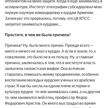
оппонентом на моей защите. Когда я еще занималась в
аспирантуре, Институт этнографии субсидировал мою
первую научную командировку к курдам Армении.
Затем вес это прервалось, потому, что ЦК КПСС
запретил заниматься курдами….
Простите, в чем же была причина?
Причина? Ну, было много причин. Прежде всего —
никто и ничего не знал о курдах. А если и знали, то, к
сожалению, это было не в их пользу. Ну. а главная
причина, заключалась в том, что в институте власть
захватила сионистская мафия. Она всячески
старалась помешать моему продвижению, особенно
воспитанию молодых курдских ученых из арабских
стран. Я как бы несла на одном плече историю и
культуру курдов- то чем занималась сама, а на другом
то, чем занимался мой отец, профессор Федор
Федорович Аристов. Он много выстрадал во время