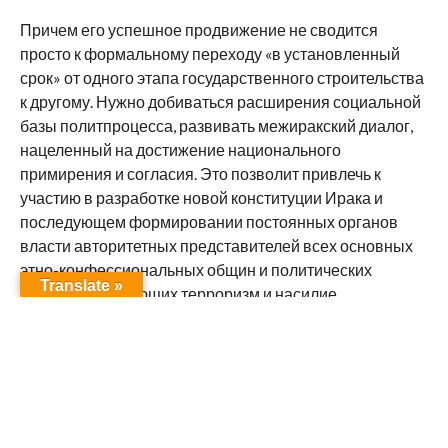
Причем его успешное продвижение не сводится
просто к формальному переходу «в установленный
срок» от одного этапа государственного строительства
к другому. Нужно добиваться расширения социальной
базы политпроцесса, развивать межиракский диалог,
нацеленный на достижение национального
примирения и согласия. Это позволит привлечь к
участию в разработке новой конституции Ирака и
последующем формировании постоянных органов
власти авторитетных представителей всех основных
этно-конфессиональных общин и политических
Translate »
партий, отвергающих терроризм и насилие.
Иракцам сообща предстоит найти ответы на вопросы:
каким должно быть государственное устройство их
страны, как следует выстраивать справедливые и
равноправные межконфессиональные и
межэтнические отношения, какую роль будут играть