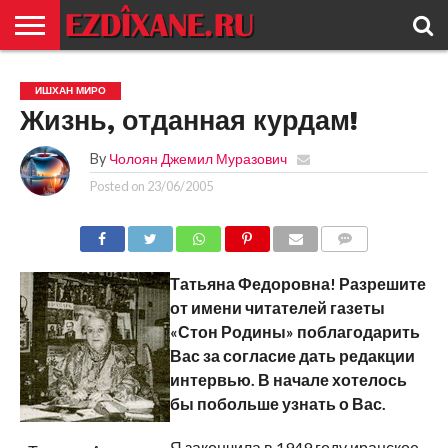
ГЛАВНАЯ
ЕЗИДИЗМ
НОВОСТИ
ИСТОРИЯ
КУЛЬТУРА
КОНТАКТ
ИШХАН МИРО
Жизнь, отданная курдам!
By
Чолоян Джемил Муразович
Posted on
23/06/2005
COMMENTS
Татьяна Федоровна! Разрешите
от имени читателей газеты
«Стон Родины» поблагодарить
Вас за согласие дать редакции
интервью. В начале хотелось
бы побольше узнать о Вас.
Я закончила в 1949 году иранское