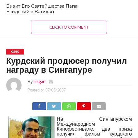
Визит Его Святейшества Папа
Езидский в Ватикан
CLICK TO COMMENT
КИНО
Курдский продюсер получил
награду в Сингапуре
By
rizgan
Posted on
07/05/2007
На Сингапурском
Международном
Кинофестивале, два приза
получил фильм курдского