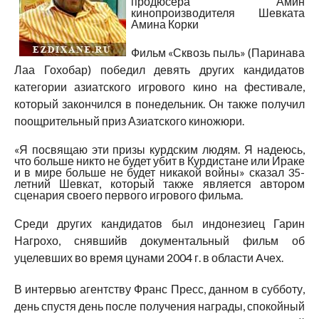
продюсера Амин
кинопроизводителя Шевката
Амина Корки
Фильм «Сквозь пыль» (Паринава
Лаа Гохобар) победил девять других кандидатов
категории азиатского игрового кино на фестивале,
который закончился в понедельник. Он также получил
поощрительный приз Азиатского киножюри.
«Я посвящаю эти призы курдским людям. Я надеюсь,
что больше никто не будет убит в Курдистане или Ираке
и в мире больше не будет никакой войны» сказал 35-
летний Шевкат, который также является автором
сценария своего первого игрового фильма.
Среди других кандидатов был индонезиец Гарин
Нагрохо, снявшийв документальный фильм об
уцелевших во время цунами 2004 г. в области Aчех.
В интервью агентству Франс Пресс, данном в субботу,
день спустя день после получения награды, спокойный