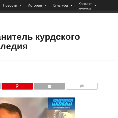
Контакт
Новости
История
Культура
Контакт
анитель курдского
следия
COMMENTS