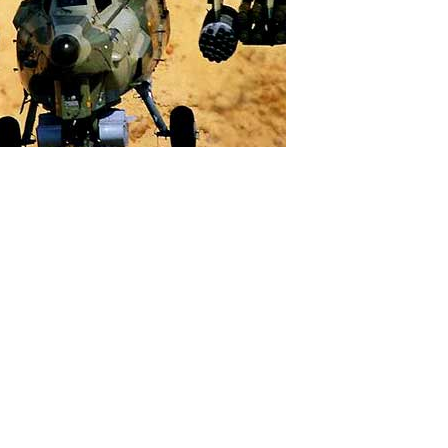
в Российской Федерации с тревогой восприняли
 Турции изъявило желание приобрести крупную партию
тов Ми-28Н.
кву прибыла группа специалистов Министерства обороны
ловий сделки с руководством «Рособоронэкспорта». Как
ь военные вертолеты Ми – 28Н против мирного курдского
еское решение курдской проблемы. Именно это послужило
редоставить своему союзнику, Турции, аналогичные по