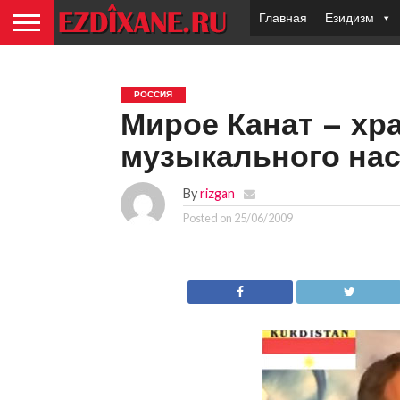
Главная
Езидизм
РОССИЯ
Мирое Канат – хр
музыкального на
By
rizgan
Posted on
25/06/2009