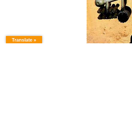
Translate »
Общественные организации курдо
сообщение о том, что правительство
российской боевой техники — вертоле
С этой целью 17 июня 2009 года в Мос
Республики Турция для обсуждения ус
известно, Турция намерена использоват
населения, выступающего за демократич
причиной отказа администрации США п
боевым качествам вертолеты «Кобра».