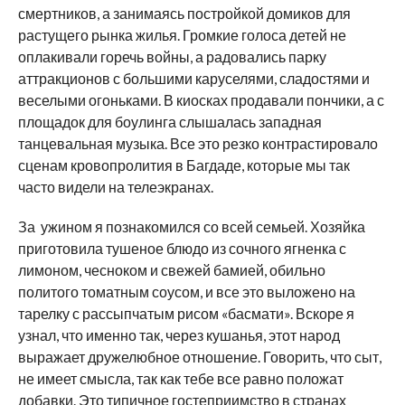
смертников, а занимаясь постройкой домиков для
растущего рынка жилья. Громкие голоса детей не
оплакивали горечь войны, а радовались парку
аттракционов с большими каруселями, сладостями и
веселыми огоньками. В киосках продавали пончики, а с
площадок для боулинга слышалась западная
танцевальная музыка. Все это резко контрастировало
сценам кровопролития в Багдаде, которые мы так
часто видели на телеэкранах.
За ужином я познакомился со всей семьей. Хозяйка
приготовила тушеное блюдо из сочного ягненка с
лимоном, чесноком и свежей бамией, обильно
политого томатным соусом, и все это выложено на
тарелку с рассыпчатым рисом «басмати». Вскоре я
узнал, что именно так, через кушанья, этот народ
выражает дружелюбное отношение. Говорить, что сыт,
не имеет смысла, так как тебе все равно положат
добавки. Это типичное гостеприимство в странах