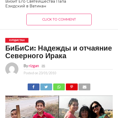
Визит Его Святейшества Папа
Езидский в Ватикан
CLICK TO COMMENT
КУРДИСТАН
БиБиСи: Надежды и отчаяние
Северного Ирака
By
rizgan
Posted on
23/01/2010