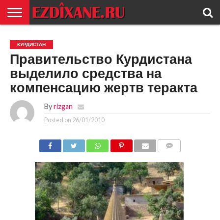
ГЛАВНАЯ
ЕЗИДИЗМ
НОВОСТИ
ИСТОРИЯ
КУЛЬТУРА
КОНТАКТ
КУРДИСТАН
Правительство Курдистана
выделило средства на
компенсацию жертв теракта
By
rizgan
Posted on
26/01/2010
COMMENTS