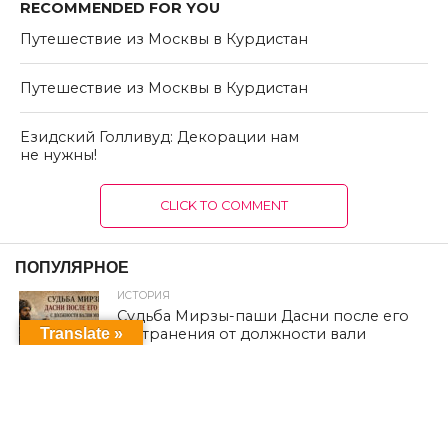
RECOMMENDED FOR YOU
Путешествие из Москвы в Курдистан
Путешествие из Москвы в Курдистан
Езидский Голливуд: Декорации нам
не нужны!
CLICK TO COMMENT
ПОПУЛЯРНОЕ
ИСТОРИЯ
Судьба Мирзы-паши Дасни после его
Translate »
отстранения от должности вали
Мосула в 1651 году: по османским
источникам
ЕВРОПА
Из Шарии в немецкую политику: