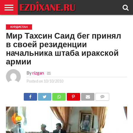
ГЛАВНАЯ
ЕЗИДИЗМ
НОВОСТИ
ИСТОРИЯ
КУЛЬТУРА
КОНТАКТ
КУРДИСТАН
Мир Тахсин Саид бег принял
в своей резиденции
начальника штаба иракской
армии
By
rizgan
Posted on
10/10/2010
COMMENTS