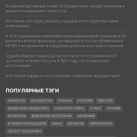
Езидский духовный совет в Курдистане: когда политика и
деньги оскверняют святость
История, которую украли у курдов и которую мы сами
повторяем
К 12-й годовщине кампании геноцида езидов Синджара по
религиозному признаку, начавшейся после объявления
ИГИЛ о вторжении в езидские районы и их уничтожении
Судьба Мирзы-паши Дасни после его отстранения от
должности вали Мосула в 1651 году: по османским
источникам
Кто такие курды и что означает название «Курдистан»?
ПОПУЛЯРНЫЕ ТЭГИ
НОВОСТИ
КУРДИСТАН
СТАТЬИ
РОССИЯ
ЕВРОПА
ЕЗИДСКОЕ ОБЩЕСТВО
НОВОСТИ САЙТА
О НАС
ГРУЗИЯ
КУЛЬТУРА
ВЫБЕРИТЕ КАТЕГОРИИ
АРМЕНИЯ
В НОВОСТИ РАЗДЕЛЕ
КИНО
РЕЛИГИЯ
ЛИТЕРАТУРА
SELECT CATEGORY