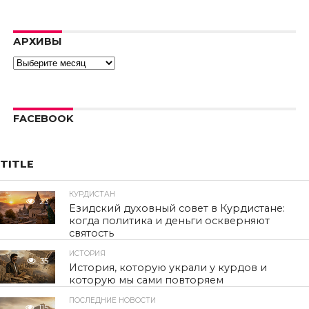
video.
Error code:
hls:networkErro
АРХИВЫ
Архивы
FACEBOOK
TITLE
КУРДИСТАН
23
Езидский духовный совет в Курдистане:
когда политика и деньги оскверняют
святость
ИСТОРИЯ
35
История, которую украли у курдов и
которую мы сами повторяем
ПОСЛЕДНИЕ НОВОСТИ
115