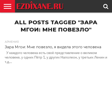
ГЛАВНАЯ
ALL POSTS TAGGED "ЗАРА
ЕЗИДИЗМ
НОВОСТИ
ИСТОРИЯ
КУЛЬТУРА
КОНТАКТ
МГОИ: МНЕ ПОВЕЗЛО"
АРМЕНИЯ
Зара Мгои: Мне повезло, я видела этого человека
У каждого человека есть своё представление о великом
человеке, у одних Пётр 1, у других Наполеон, у третьих Ленин и
т.д....