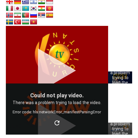
Could
not play
video.
There was
a problem
trying to
load the
video.
Could
Could not play video.
Error code:
not play
hls:networkErro
There was a problem trying to load the video.
video.
Error code: hls:networkError_manifestParsingError
There was
a problem
trying to
load the