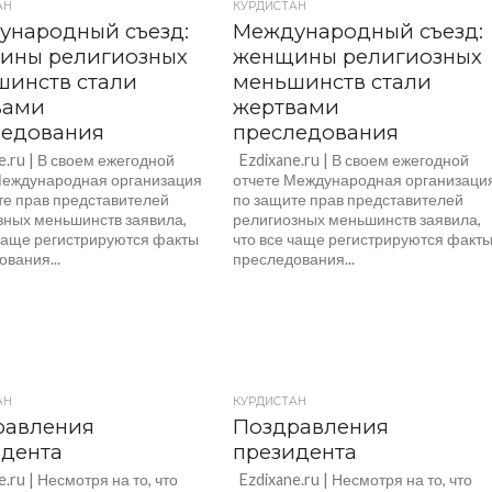
АН
КУРДИСТАН
ународный съезд:
Международный съезд:
ины религиозных
женщины религиозных
шинств стали
меньшинств стали
вами
жертвами
ледования
преследования
.ru | В своем ежегодной
Ezdixane.ru | В своем ежегодной
Международная организация
отчете Международная организаци
те прав представителей
по защите прав представителей
зных меньшинств заявила,
религиозных меньшинств заявила,
 чаще регистрируются факты
что все чаще регистрируются факт
вания...
преследования...
АН
КУРДИСТАН
равления
Поздравления
идента
президента
.ru | Несмотря на то, что
Ezdixane.ru | Несмотря на то, что