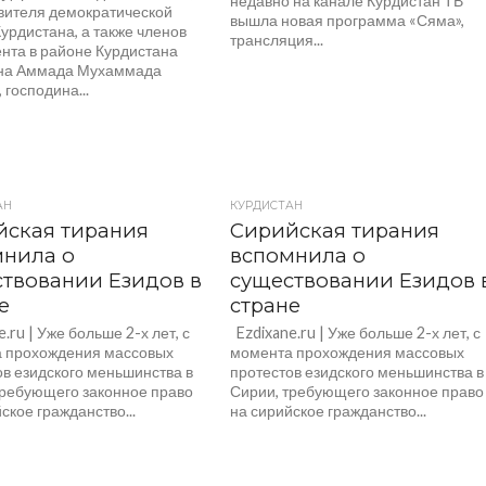
недавно на канале Курдистан ТВ
вителя демократической
вышла новая программа «Сяма»,
урдистана, а также членов
трансляция...
нта в районе Курдистана
на Аммада Мухаммада
 господина...
АН
КУРДИСТАН
йская тирания
Сирийская тирания
мнила о
вспомнила о
твовании Езидов в
существовании Езидов 
е
стране
.ru | Уже больше 2-х лет, с
Ezdixane.ru | Уже больше 2-х лет, с
 прохождения массовых
момента прохождения массовых
ов езидского меньшинства в
протестов езидского меньшинства в
требующего законное право
Сирии, требующего законное право
ское гражданство...
на сирийское гражданство...