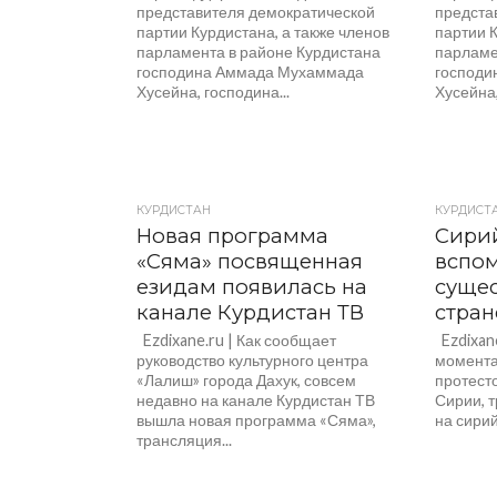
представителя демократической
предста
партии Курдистана, а также членов
партии К
парламента в районе Курдистана
парламе
господина Аммада Мухаммада
господи
Хусейна, господина...
Хусейна,
КУРДИСТАН
КУРДИСТ
Новая программа
Сири
«Сяма» посвященная
вспо
езидам появилась на
сущес
канале Курдистан ТВ
стран
Ezdixane.ru | Как сообщает
Ezdixane
руководство культурного центра
момента
«Лалиш» города Дахук, совсем
протест
недавно на канале Курдистан ТВ
Сирии, 
вышла новая программа «Сяма»,
на сирий
трансляция...