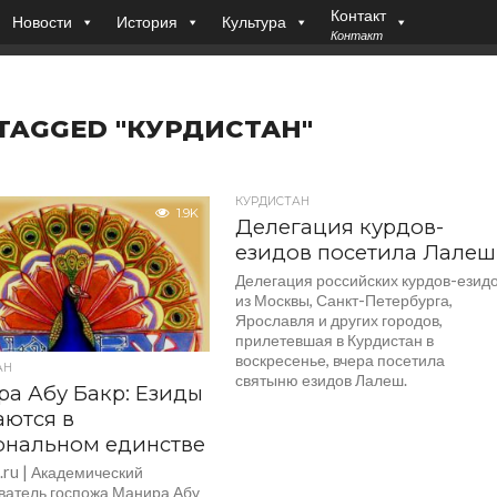
Контакт
Новости
История
Культура
Контакт
 TAGGED "КУРДИСТАН"
КУРДИСТАН
1.9K
Делегация курдов-
езидов посетила Лалеш
Делегация российских курдов-езид
из Москвы, Санкт-Петербурга,
Ярославля и других городов,
прилетевшая в Курдистан в
воскресенье, вчера посетила
АН
святыню езидов Лалеш.
а Абу Бакр: Езиды
ются в
ональном единстве
.ru | Академический
ватель госпожа Манира Абу