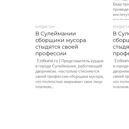
Бакр пр
проведе
институ
исследов
КУРДИСТАН
КУРДИСТ
В Сулеймании
В Су
сборщики мусора
сбор
стыдятся своей
стыдя
профессии
проф
Ezdixane.ru | Представитель курдов
Ezdixane
в городе Сулеймания, работающий
в город
дворником, настолько стесняется
дворник
своей профессии сборщика мусора,
своей п
что полностью закрывает свое лицо
что пол
платком...
платком.