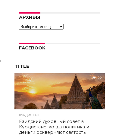
to load
the
video.
АРХИВЫ
Error
Архивы
code:
hls:networkError_manifestLo
FACEBOOK
я
TITLE
22
КУРДИСТАН
Езидский духовный совет в
Курдистане: когда политика и
деньги оскверняют святость