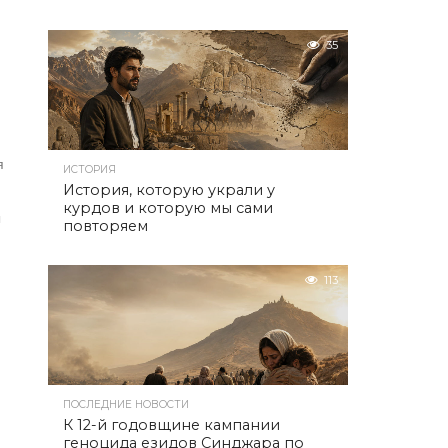
35
я
ИСТОРИЯ
История, которую украли у
курдов и которую мы сами
ы
повторяем
113
ПОСЛЕДНИЕ НОВОСТИ
К 12-й годовщине кампании
геноцида езидов Синджара по