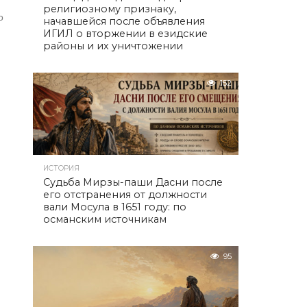
религиозному признаку,
о
начавшейся после объявления
ИГИЛ о вторжении в езидские
районы и их уничтожении
152
ИСТОРИЯ
Судьба Мирзы-паши Дасни после
его отстранения от должности
вали Мосула в 1651 году: по
османским источникам
95