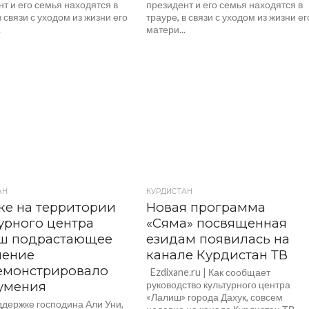
т и его семья находятся в
президент и его семья находятся в
в связи с уходом из жизни его
трауре, в связи с уходом из жизни ег
.
матери...
АН
КУРДИСТАН
ке на территории
Новая программа
урного центра
«Сяма» посвященная
ш подрастающее
езидам появилась на
ление
канале Курдистан ТВ
емонстрировало
Ezdixane.ru | Как сообщает
умения
руководство культурного центра
«Лалиш» города Дахук, совсем
держке господина Али Уни,