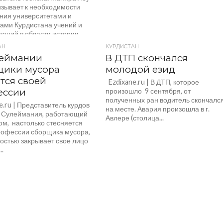
изывает к необходимости
ния университетами и
тами Курдистана учений и
аний в области истории...
АН
КУРДИСТАН
леймании
В ДТП скончался
щики мусора
молодой езид
тся своей
Ezdixane.ru | В ДТП, которое
ессии
произошло 9 сентября, от
полученных ран водитель скончалс
.ru | Представитель курдов
на месте. Авария произошла в г.
е Сулеймания, работающий
Авлере (столица...
ом, настолько стесняется
рофессии сборщика мусора,
ностью закрывает свое лицо
..