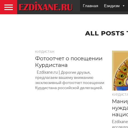
Главная
Езидизм
ALL POSTS
КУРДИСТАН
Фотоотчет о посещении
Курдистана
Ezdixane.ru | Дорогие друзья,
предлагаем вашему вниманию
эксклюзивный фотоотчет посещении
Курдистана российской делегацией.
КУРДИСТ
Манир
нужда
наци
Ezdixane
исследо