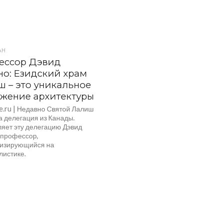
АН
ессор Дэвид
о: Езидский храм
 – это уникальное
жение архитектуры
e.ru | Недавно Святой Лалиш
а делегация из Канады.
ляет эту делегацию Дэвид
 профессор,
изирующийся на
листике.