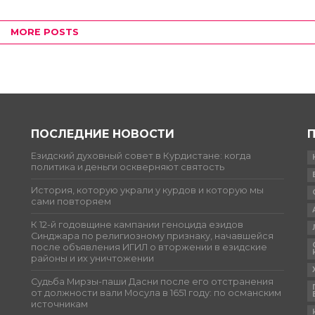
MORE POSTS
ПОСЛЕДНИЕ НОВОСТИ
Езидский духовный совет в Курдистане: когда
политика и деньги оскверняют святость
История, которую украли у курдов и которую мы
сами повторяем
К 12-й годовщине кампании геноцида езидов
Синджара по религиозному признаку, начавшейся
после объявления ИГИЛ о вторжении в езидские
районы и их уничтожении
Судьба Мирзы-паши Дасни после его отстранения
от должности вали Мосула в 1651 году: по османским
источникам