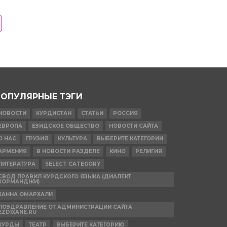
ПОПУЛЯРНЫЕ ТЭГИ
НОВОСТИ
КУРДИСТАН
СТАТЬИ
РОССИЯ
ЕВРОПА
ЕЗИДСКОЕ ОБЩЕСТВО
НОВОСТИ САЙТА
О НАС
ГРУЗИЯ
КУЛЬТУРА
ВЫБЕРИТЕ КАТЕГОРИИ
АРМЕНИЯ
В НОВОСТИ РАЗДЕЛЕ
КИНО
РЕЛИГИЯ
ЛИТЕРАТУРА
SELECT CATEGORY
СВОД ПРАВИЛ КУРДСКОГО ЯЗЫКА (ДИАЛЕКТ
КОРМАНДЖИ)
ХАННА ОМАРХАЛИ
ПОЗДРАВЛЕНИЕ ОТ АДМИНИСТРАЦИИ САЙТА
EZDIXANE.RU
КУРДЫ
ТЕАТР
ВЫБЕРИТЕ КАТЕГОРИЮ