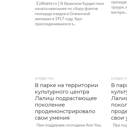
президен
Ezdixane.ru | В Иракском Курдистане
трауре, 
начата кампания по сбору фактов
матери..
геноцида езидов в Османской
империи в 1917 году. Круг
присоединившихся к...
КУРДИСТАН
КУРДИСТ
В парке на территории
В пар
культурного центра
культ
Лалиш подрастающее
Лали
поколение
поко
продемонстрировало
прод
свои умения
свои 
При поддержке господина Али Уни,
При под