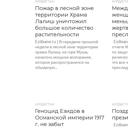
КУРДИСТАН
КУРДИСТ
Пожар в лесной зоне
Межд
территории Храма
женщ
Лалиш уничтожил
мень
большое количество
жерт
растительности
прес
Ezdixane.ru | В середине прошлой
Ezdixane
недели в лесной зоне территории
отчете 
храма Лалиш, на горе Муша,
по защи
началось мощное возгорание,
религио
которое распространился на
что все
обширную...
преследо
КУРДИСТАН
КУРДИСТ
Геноцид Езидов в
Позд
Османской империи 1917
през
г. не забыт
Ezdixane