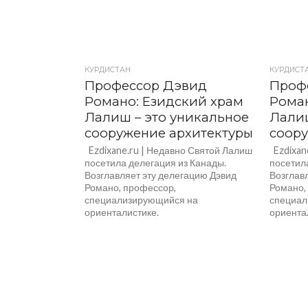
КУРДИСТАН
КУРДИСТ
Профессор Дэвид
Проф
Романо: Езидский храм
Роман
Лалиш – это уникальное
Лалиш
сооружение архитектуры
соору
Ezdixane.ru | Недавно Святой Лалиш
Ezdixan
посетила делегация из Канады.
посетил
Возглавляет эту делегацию Дэвид
Возглав
Романо, профессор,
Романо,
специализирующийся на
специал
ориенталистике.
ориента