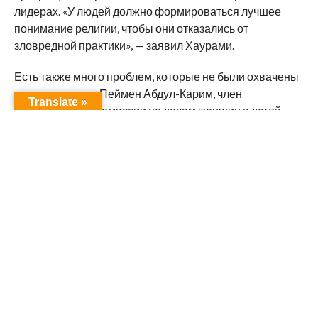
лидерах. «У людей должно формироваться лучшее
понимание религии, чтобы они отказались от
зловредной практики», — заявил Хаурами.
Есть также много проблем, которые не были охвачены
новым законом. Пеймен Абдул-Карим, член
Translate »
парламентской комиссии по делам женщин и детей,
рассказал, что «когда женщине дают развод, ей, как
правило, ничего не достаётся, и она буквально
остаётся на улице, и к ней потом очень плохо относятся
в обществе». «Должны быть системы поддержки
социального обеспечения, чтобы исправить такую
ситуацию», — добавил Абдул-Карим.
Организация по защите прав человека Human Rights
Watch опубликовала в прошлом году отчет, который
показал, что есть, по крайней мере, четыре фактора,
обуславливающих широкое распространение
женского обрезания: курдские национальные обычаи,