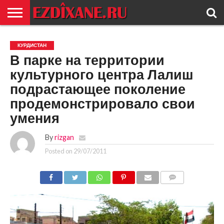
ГЛАВНАЯ
ЕЗИДИЗМ
НОВОСТИ
ИСТОРИЯ
КУЛЬТУРА
КОНТАКТ
КУРДИСТАН
В парке на территории
культурного центра Лалиш
подрастающее поколение
продемонстрировало свои
умения
By
rizgan
Posted on
29/07/2011
COMMENTS