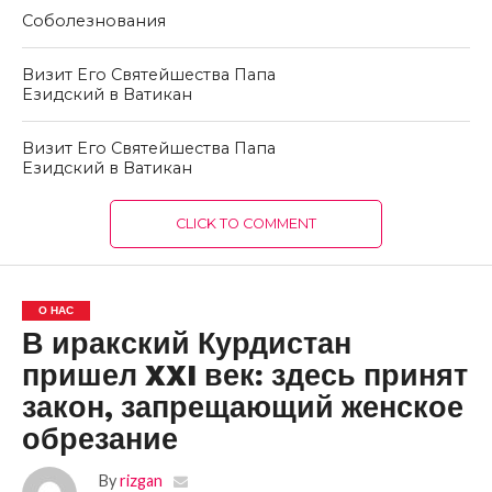
Соболезнования
Визит Его Святейшества Папа
Езидский в Ватикан
Визит Его Святейшества Папа
Езидский в Ватикан
CLICK TO COMMENT
О НАС
В иракский Курдистан
пришел XXI век: здесь принят
закон, запрещающий женское
обрезание
By
rizgan