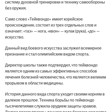
систему духовной тренировки и технику самообороны
без оружия.
Само слово «Тейквондо» имеет корейское
происхождение, состоит из трех отдельных слов и
означает: «таэ» — нога, «квон» — кулак (рука), «до» —
искусство.
Данный вид боевого искусства заслужил всемирное
признание и стал олимпийским видом спорта.
Директор школы также подтвердил, что тейквондо
является одним из самых эффективных способов
лечения болезней человечества, что является великим
прорывом в области медицины.
История данного вида спорта уходит своими корням в
далекое прошлое. Техника борьбы по тейквондо
тысячелетиями служила орудием защиты храмов.
Долгое время приемы данного вида боевого искусства