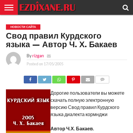
ГЛАВНАЯ
ЕЗИДИЗМ
НОВОСТИ
ИСТОРИЯ
КУЛЬТУРА
КОНТАКТ
НОВОСТИ САЙТА
Свод правил Курдского
языка — Автор Ч. Х. Бакаев
By
rizgan
Posted on
17/05/2005
COMMENTS
Дорогие пользователи вы можете
скачать полную электронную
версию Свод правил Курдского
языка диалекта кормнджи
Автор Ч.Х. Бакаев.