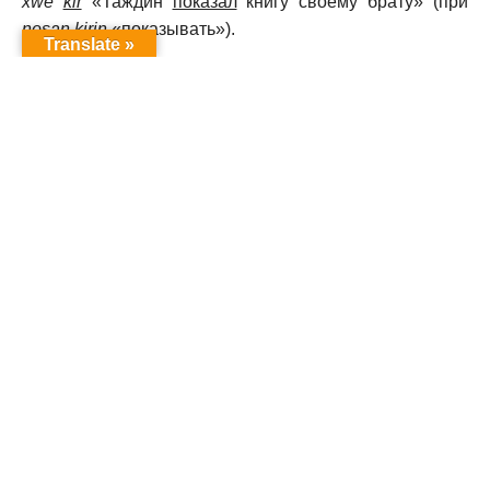
xwe
kir
«Таждин
показал
книгу своему брату» (при
nоsan kirin
«показывать»).
Translate »
В предложении сказуемое, как правило, следует за
подлежащим и другими членами предложения:
Baran
dibare
«Дождь
идет»
,
Ew du кvarк sehata heysta
hat
«Он пришел вчера вечером в восемь часов (букв.: «в
восемь часов пришел»)».
Согласование подлежащего и сказуемого
Имя, которым выражено подлежащее, обычно не
принимает формы числа. Количественная
характеристика субъекта действия бывает выражена
формой глагола-сказуемого или глагольной части
составного сказуемого:
Gundо li зolк dixebоtо
«Крестьянин работает в поле»;
Pale dihat malк
«Рабочий шел домой»;
Xort diзы dersxanк
«Юноша
шел в школу»; но
Gundо li зole dixebitin
«Крестьяне