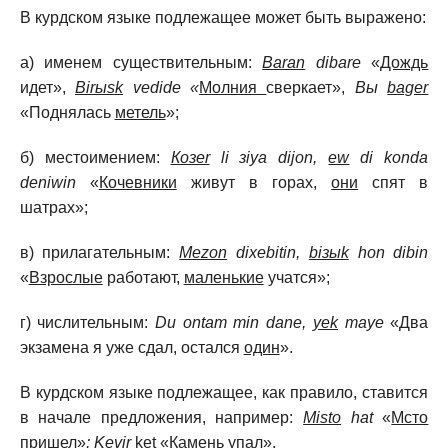
В курдском языке подлежащее может быть выражено:
а) именем существительным:
Baran
dibare
«
Дождь
идет»,
Birыsk
vedide «
Молния
сверкает»,
Bы
bager
«Поднялась
метель
»;
б) местоимением:
Козеr
li зiya dijоn,
ew
di konda
deniwin
«
Кочевники
живут в горах,
они
спят в
шатрах»;
в) прилагательным:
Mezоn
dixebitin,
biзыk
hоn dibin
«
Взрослые
работают,
маленькие
учатся»;
г) числительным:
Du
оntam min dane,
yek
maye
«Два
экзамена я уже сдал, остался
один
».
В курдском языке подлежащее, как правило, ставится
в начале предложения, например:
Misto
hat
«
Мсто
пришел»
;
Kevir
ket «
Камень
упал».