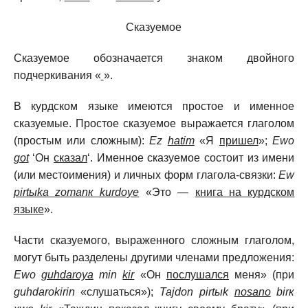
Сказуемое
Сказуемое обозначается знаком двойного
подчеркивания «
».
В курдском языке имеются простое и именное
сказуемые. Простое сказуемое выражается глаголом
(простым или сложным):
Ez
hatim
«Я
пришел
»;
Ewо
got
‘Он
сказал
‘. Именное сказуемое состоит из имени
(или местоимения) и личных форм глагола-связки:
Ew
pirtыka zоmanк kurdоye
«Это —
книга на курдском
языке
».
Части сказуемого, выраженного сложным глаголом,
могут быть разделены другими членами предложения:
Ewо
guhdarоya
min
kir
«Он
послушался
меня» (при
guhdarоkirin
«слушаться»);
Tajdоn pirtыk
nоsanо
birк