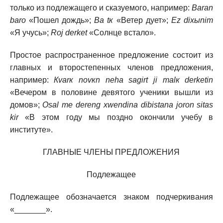
только из подлежащего и сказуемого, например:
Baran
barо
«Пошел дождь»;
Ва tк
«Ветер дует»;
Ez dixыnim
«Я учусь»;
Roj derket
«Солнце встало».
Простое распространенное предложение состоит из
главных и второстепенных членов предложения,
например:
Кvarк nоvкn neha sagirt ji malк derketin
«Вечером в половине девятого ученики вышли из
домов»;
Оsal те dereng xwendina dibistana jorоn sitas
kir
«B этом году мы поздно окончили учебу в
институте».
ГЛАВНЫЕ ЧЛЕНЫ ПРЕДЛОЖЕНИЯ
Подлежащее
Подлежащее обозначается знаком подчеркивания
«_______».