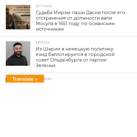
ИСТОРИЯ
Судьба Мирзы-паши Дасни после его
отстранения от должности вали
Мосула в 1651 году: по османским
источникам
ЕВРОПА
Из Шарии в немецкую политику:
езид баллотируется в городской
совет Ольденбурга от партии
Зеленых
Translate »
ЕЗИДИЗМ
Религиозный национализм и ставки
на него
ОБРАЗОВАНИЕ
Единое уравнение в кинематической
картине Вселенной