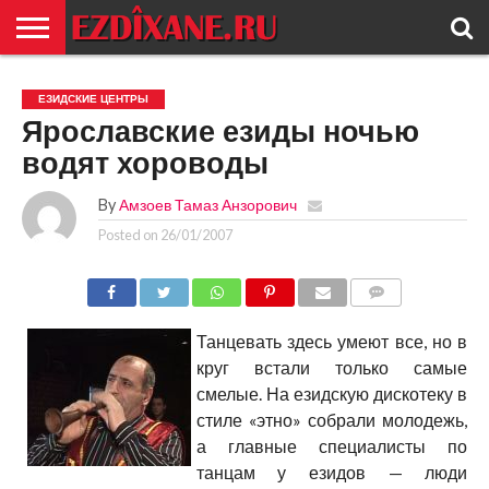
ГЛАВНАЯ
ЕЗИДИЗМ
НОВОСТИ
ИСТОРИЯ
КУЛЬТУРА
КОНТАКТ
ЕЗИДСКИЕ ЦЕНТРЫ
Ярославские езиды ночью
водят хороводы
By
Амзоев Тамаз Анзорович
Posted on
26/01/2007
COMMENTS
Танцевать здесь умеют все, но в
круг встали только самые
смелые. На езидскую дискотеку в
стиле «этно» собрали молодежь,
а главные специалисты по
танцам у езидов — люди