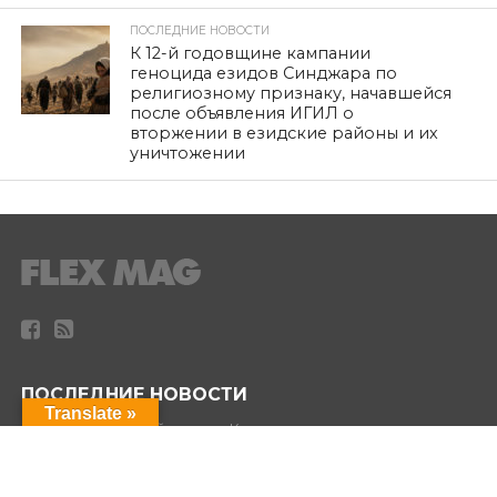
ПОСЛЕДНИЕ НОВОСТИ
К 12-й годовщине кампании
геноцида езидов Синджара по
религиозному признаку, начавшейся
после объявления ИГИЛ о
вторжении в езидские районы и их
уничтожении
ПОСЛЕДНИЕ НОВОСТИ
Translate »
Езидский духовный совет в Курдистане: когда политика и
деньги оскверняют святость
История, которую украли у курдов и которую мы сами