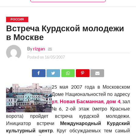
РОССИЯ
Встреча Курдской молодежи
в Москве
By
rizgan
Posted on
16/05/2007
25 мая 2007 года в Московском
Доме Национальностей по адресу
ул. Новая Басманная, дом 4
, зал
№6, 2-ой этаж (метро Красные
ворота) пройдет встреча курдской молодежи.
Инициатор встречи
Международный Курдский
культурный центр
. Круг обсуждаемых тем самый