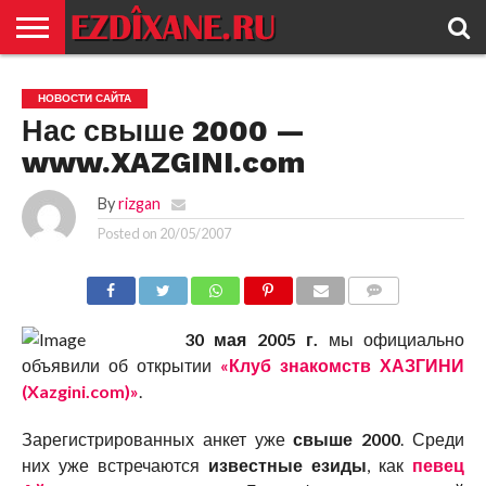
ГЛАВНАЯ
ЕЗИДИЗМ
НОВОСТИ
ИСТОРИЯ
КУЛЬТУРА
КОНТАКТ
НОВОСТИ САЙТА
Нас свыше 2000 —
www.XAZGINI.com
By
rizgan
Posted on
20/05/2007
COMMENTS
30 мая 2005 г.
мы официально
объявили об открытии
«Клуб знакомств ХАЗГИНИ
(Xazgini.com)»
.
Зарегистрированных анкет уже
свыше 2000
. Среди
них уже встречаются
известные езиды
, как
певец