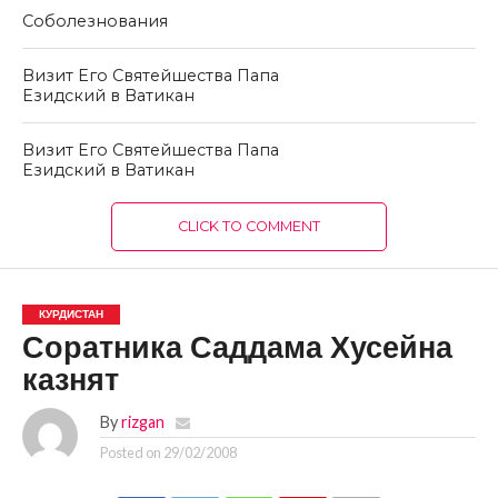
Соболезнования
Визит Его Святейшества Папа
Езидский в Ватикан
Визит Его Святейшества Папа
Езидский в Ватикан
CLICK TO COMMENT
КУРДИСТАН
Соратника Саддама Хусейна
казнят
By
rizgan
Posted on
29/02/2008