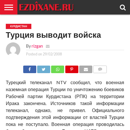
ГЛАВНАЯ
ЕЗИДИЗМ
НОВОСТИ
ИСТОРИЯ
КУЛЬТУРА
КОНТАКТ
КУРДИСТАН
Турция выводит войска
By
rizgan
Posted on
29/02/2008
COMMENTS
Турецкий телеканал NTV сообщил, что военная
наземная операция Турции по уничтожению боевиков
Рабочей партии Курдистана (РПК) на территории
Ирака закончена. Источников такой информации
телеканал, однако, не привел. Официального
подтверждения этой информации от властей Турции
пока не поступало. Военная операция проводилась