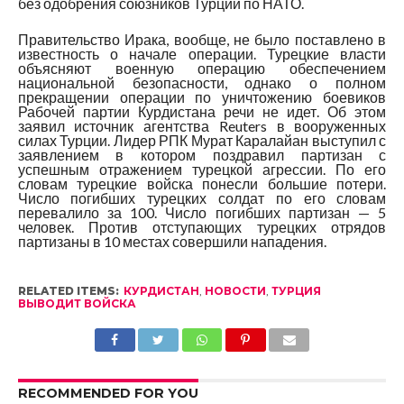
без одобрения союзников Турции по НАТО.
Правительство Ирака, вообще, не было поставлено в
известность о начале операции. Турецкие власти
объясняют военную операцию обеспечением
национальной безопасности, однако о полном
прекращении операции по уничтожению боевиков
Рабочей партии Курдистана речи не идет. Об этом
заявил источник агентства Reuters в вооруженных
силах Турции. Лидер РПК Мурат Каралайан выступил с
заявлением в котором поздравил партизан с
успешным отражением турецкой агрессии. По его
словам турецкие войска понесли большие потери.
Число погибших турецких солдат по его словам
перевалило за 100. Число погибших партизан — 5
человек. Против отступающих турецких отрядов
партизаны в 10 местах совершили нападения.
RELATED ITEMS:
КУРДИСТАН
,
НОВОСТИ
,
ТУРЦИЯ
ВЫВОДИТ ВОЙСКА
RECOMMENDED FOR YOU