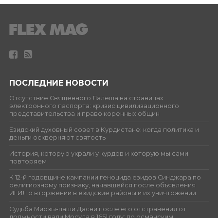
ПОСЛЕДНИЕ НОВОСТИ
Отсутствие Священного Лалеша на страницах
электронного паспорта: кризис цивилизационного
представительства и право коренных общин
Езидский духовный совет в Курдистане: когда политика и
деньги оскверняют святость
История, которую украли у курдов и которую мы сами
повторяем
К 12-й годовщине кампании геноцида езидов Синджара по
религиозному признаку, начавшейся после объявления
ИГИЛ о вторжении в езидские районы и их уничтожении
Судьба Мирзы-паши Дасни после его отстранения от
должности вали Мосула в 1651 году: по османским