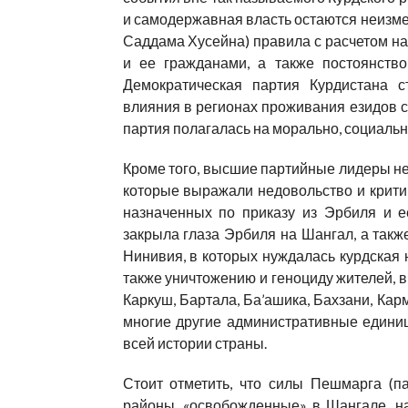
и самодержавная власть остаются неизме
Саддама Хусейна) правила с расчетом на
и ее гражданами, а также постоянств
Демократическая партия Курдистана с
влияния в регионах проживания езидов с
партия полагалась на морально, социаль
Кроме того, высшие партийные лидеры не
которые выражали недовольство и крити
назначенных по приказу из Эрбиля и е
закрыла глаза Эрбиля на Шангал, а так
Нинивия, в которых нуждалась курдская 
также уничтожению и геноциду жителей, в
Каркуш, Бартала, Ба’ашика, Бахзани, Кар
многие другие административные едини
всей истории страны.
Стоит отметить, что силы Пешмарга (па
районы, «освобожденные» в Шангале, на