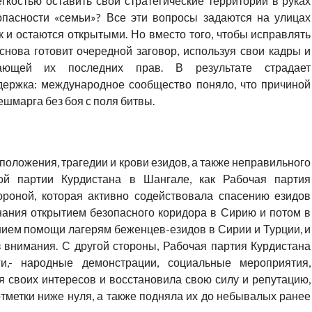
егкостью оставить свои стратегические территории в руках
пасности «семьи»? Все эти вопросы задаются на улицах
ак и остаются открытыми. Но вместо того, чтобы исправлять
 снова готовит очередной заговор, используя свои кадры и
ающей их последних прав. В результате страдает
держка: международное сообщество поняло, что причиной
шмарга без боя с поля битвы.
положения, трагедии и крови езидов, а также неправильного
ой партии Курдистана в Шангале, как Рабочая партия
ороной, которая активно содействовала спасению езидов
гнания открытием безопасного коридора в Сирию и потом в
ением помощи лагерям беженцев-езидов в Сирии и Турции, и
з внимания. С другой стороны, Рабочая партия Курдистана
и,- народные демонстрации, социальные мероприятия,
я своих интересов и восстановила свою силу и репутацию,
отметки ниже нуля, а также подняла их до небывалых ранее