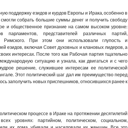
ную поддержку езидов и курдов Европы и Ирака, особенно в
 смогли собрать большие суммы денег и получить свободу
ое и общественное признание на самом высоком уровне:
ов парламентов, представителей различных партий,
 Римского. При этом они использовали глупость и
ей езидов, включая Совет духовных и клановых лидеров, а
своих интересах. После того как Рабочая партия тщательно
международную ситуацию и узнала, как двигаться и с чего
 мудрое решение, служившее интересам ее политической
гале. Этот политический шаг дал им преимущество перед
лось заполучить новых приспешников, относившихся ранее к
политическом процессе в Ираке на протяжении десятилетий
всех уровнях: партийном, политическом, социальном,
шили их дома, убивали и насиловали их женщин. Все это