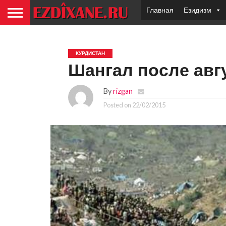
Главная
Езидизм
КУРДИСТАН
Шангал после авгу
By
rizgan
Posted on
22/02/2015