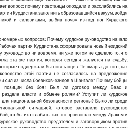
кает вопрос: почему повстанцы опоздали и расслабились на
партии Курдистана заполнить образовавшийся вакуум, войдя
никой и силовиками, выбив почву из-под ног Курдского
кономерных вопросов: Почему курдское руководство начало
а Рабочая партия Курдистана сформировала новый езидский
руководство ни вовремя, ни уже потом не сделало то, что
ла эта же партия, которая сегодня жалуется на судьбу,
которые поддержали бы повстанцев Пешмарга до того, как
ководство этой партии не согласилось на предложение
 сил из числа боевиков-езидов в Шангале? Почему бойцы
ои позиции без боя? Был ли договор между Баас и
 разделе власти и обмене ролями? Уступит ли курдское
ие для национальной безопасности регионы? Было ли среди
егиональной ситуацией, которое заставило руководство
бой, чтобы их ослабить, как это произошло между Ираком и
курдское руководство предателем и заговорщиком против