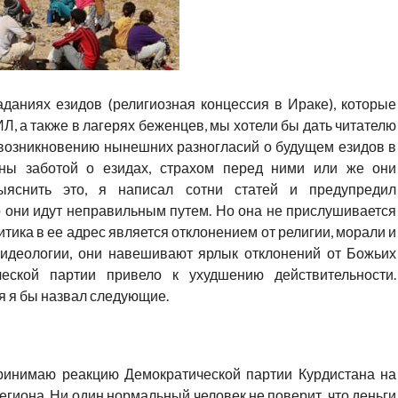
аданиях езидов (религиозная концессия в Ираке), которые
Л, а также в лагерях беженцев, мы хотели бы дать читателю
 возникновению нынешних разногласий о будущем езидов в
ны заботой о езидах, страхом перед ними или же они
ыяснить это, я написал сотни статей и предупредил
о они идут неправильным путем. Но она не прислушивается
ритика в ее адрес является отклонением от религии, морали и
х идеологии, они навешивают ярлык отклонений от Божьих
еской партии привело к ухудшению действительности.
 я бы назвал следующие.
ринимаю реакцию Демократической партии Курдистана на
егиона. Ни один нормальный человек не поверит, что деньги