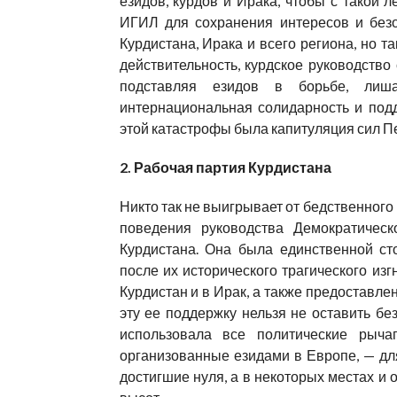
езидов, курдов и Ирака, чтобы с такой л
ИГИЛ для сохранения интересов и безо
Курдистана, Ирака и всего региона, но т
действительность, курдское руководство
подставляя езидов в борьбе, лиш
интернациональная солидарность и под
этой катастрофы была капитуляция сил Пе
2. Рабочая партия Курдистана
Никто так не выигрывает от бедственного 
поведения руководства Демократическ
Курдистана. Она была единственной ст
после их исторического трагического из
Курдистан и в Ирак, а также предоставл
эту ее поддержку нельзя не оставить бе
использовала все политические рычаг
организованные езидами в Европе, — дл
достигшие нуля, а в некоторых местах и 