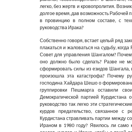
легко, без жертв и кровопролития. Возни
долгое время, дав возможность Рабочей 
в провинцию в полном составе, с тех
руководства Ирака?
Собственно говоря, встает целый ряд за
плакаться и жаловаться на судьбу, когд
Совет для управления Шангалом? Почему 
оно должно было сделать? Разве не мог
сформировать силы из езидов Шангала, 
произошла эта катастрофа? Почему ру
господина Хайдара Шешо о формировании
группировки Пешмарга оставили св
Демократической партией Курдистана о
руководство так легко эти стратегическ
курдов предательство, связанное с р
Курдистана стравливать партии между со
Ираном в 1980 году? Явилось ли само 