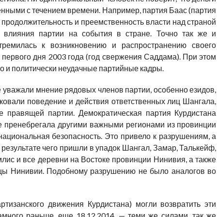
нными с течением времени. Например, партия Баас (партия
 продолжительность и преемственность власти над страной
о влияния партии на события в стране. Точно так же и
тремилась к возникновению и распространению своего
 первого дня 2003 года (год свержения Саддама). При этом
но и политически неудачные партийные кадры.
 уважали мнение рядовых членов партии, особенно езидов,
ковали поведение и действия ответственных лиц Шангала,
е правящей партии. Демократическая партия Курдистана
же пренебрегала другими важными регионами из провинции
национальная безопасность. Это привело к разрушениям, а
 результате чего пришли в упадок Шангал, Замар, Талькейф,
млис и все деревни на Востоке провинции Нинивия, а также
цы Нинивии. Подобному разрушению не было аналогов во
ртизанского движения Курдистана) могли возвратить эти
много раньше, еще 18.12.2014, — теми же силами, так же