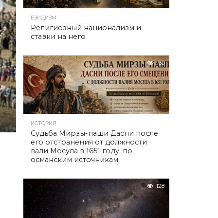
ЕЗИДИЗМ
Религиозный национализм и
ставки на него
139
ИСТОРИЯ
Судьба Мирзы-паши Дасни после
его отстранения от должности
вали Мосула в 1651 году: по
османским источникам
128