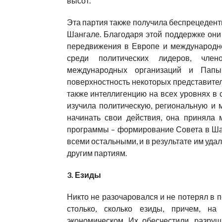
высот.
Эта партия также получила беспрецедент
Шангале. Благодаря этой поддержке они
передвижения в Европе и международн
среди политических лидеров, член
международных организаций и Папы
поверхностность некоторых представител
также интеллигенцию на всех уровнях в 
изучила политическую, региональную и 
начинать свои действия, она приняла
программы – формирование Совета в Шан
всеми остальными, и в результате им уда
другим партиям.
3. Езиды
Никто не разочаровался и не потерял в 
столько, сколько езиды, причем, на 
экономическом. Их обесчестили, разру