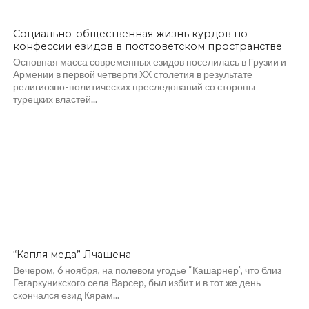
Социально-общественная жизнь курдов по
конфессии езидов в постсоветском пространстве
Основная масса современных езидов поселилась в Грузии и
Армении в первой четверти ХХ столетия в результате
религиозно-политических преследований со стороны
турецких властей...
“Капля меда” Лчашена
Вечером, 6 ноября, на полевом угодье “Кашарнер”, что близ
Гегаркуникского села Варсер, был избит и в тот же день
скончался езид Кярам...