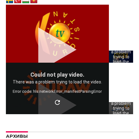
Could
not play
video.
There was
a problem
trying to
load the
video.
Could
Could not play video.
Error code:
not play
hls:networkErro
There was a problem trying to load the video.
video.
Error code: hls:networkError_manifestParsingError
There was
a problem
trying to
load the
video.
Error code:
hls:networkErro
АРХИВЫ