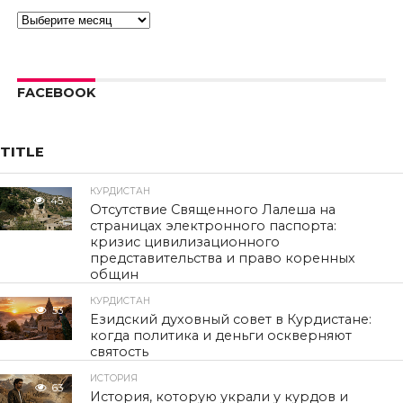
Архивы
FACEBOOK
TITLE
КУРДИСТАН
45
Отсутствие Священного Лалеша на
страницах электронного паспорта:
кризис цивилизационного
представительства и право коренных
общин
КУРДИСТАН
53
Езидский духовный совет в Курдистане:
когда политика и деньги оскверняют
святость
ИСТОРИЯ
63
История, которую украли у курдов и