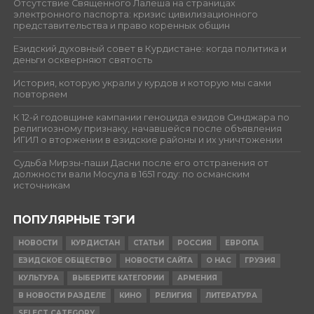
Отсутствие Священного Лалеша на страницах
электронного паспорта: кризис цивилизационного
представительства и право коренных общин
Езидский духовный совет в Курдистане: когда политика и
деньги оскверняют святость
История, которую украли у курдов и которую мы сами
повторяем
К 12-й годовщине кампании геноцида езидов Синджара по
религиозному признаку, начавшейся после объявления
ИГИЛ о вторжении в езидские районы и их уничтожении
Судьба Мирзы-паши Дасни после его отстранения от
должности вали Мосула в 1651 году: по османским
источникам
ПОПУЛЯРНЫЕ ТЭГИ
НОВОСТИ
КУРДИСТАН
СТАТЬИ
РОССИЯ
ЕВРОПА
ЕЗИДСКОЕ ОБЩЕСТВО
НОВОСТИ САЙТА
О НАС
ГРУЗИЯ
КУЛЬТУРА
ВЫБЕРИТЕ КАТЕГОРИИ
АРМЕНИЯ
В НОВОСТИ РАЗДЕЛЕ
КИНО
РЕЛИГИЯ
ЛИТЕРАТУРА
SELECT CATEGORY