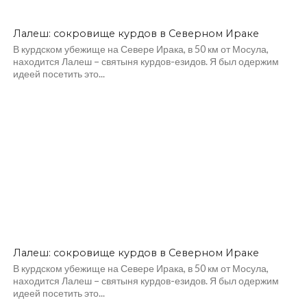
Лалеш: сокровище курдов в Северном Ираке
В курдском убежище на Севере Ирака, в 50 км от Мосула,
находится Лалеш – святыня курдов-езидов. Я был одержим
идеей посетить это...
Лалеш: сокровище курдов в Северном Ираке
В курдском убежище на Севере Ирака, в 50 км от Мосула,
находится Лалеш – святыня курдов-езидов. Я был одержим
идеей посетить это...