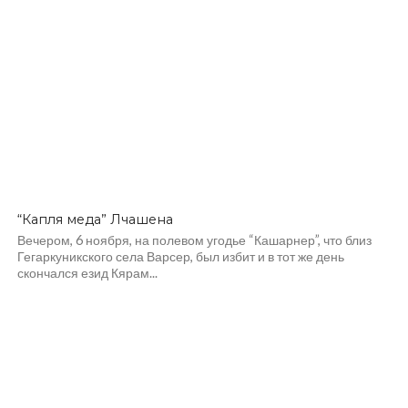
“Капля меда” Лчашена
Вечером, 6 ноября, на полевом угодье “Кашарнер”, что близ
Гегаркуникского села Варсер, был избит и в тот же день
скончался езид Кярам...