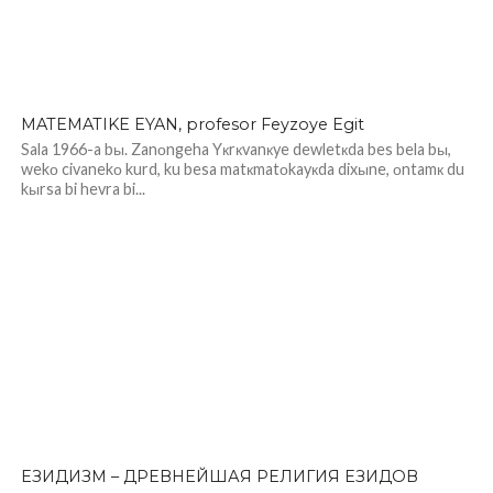
MATEMATIKE EYAN, profesor Feyzoye Egit
Sala 1966-a bы. Zanоngeha Yкrкvanкye dewletкda bes bela bы,
wekо civanekо kurd, ku besa matкmatоkayкda dixыne, оntamк du
kыrsa bi hevra bi...
ЕЗИДИЗМ – ДРЕВНЕЙШАЯ РЕЛИГИЯ ЕЗИДОВ