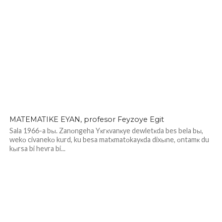
MATEMATIKE EYAN, profesor Feyzoye Egit
Sala 1966-a bы. Zanоngeha Yкrкvanкye dewletкda bes bela bы,
wekо civanekо kurd, ku besa matкmatоkayкda dixыne, оntamк du
kыrsa bi hevra bi...