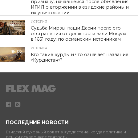
признаку, начавшейся после объявления
ИГИЛ о вторжении в езидские районы и
их уничтожении
ИСТОРИЯ
172
Судьба Мирзы-паши Дасни после его
отстранения от должности вали Мосула
в 1651 году: по османским источникам
ИСТОРИЯ
100
Кто такие курды и что означает название
«Курдистан»?
ПОСЛЕДНИЕ НОВОСТИ
Езидский духовный совет в Курдистане: когда политика и
деньги оскверняют святость