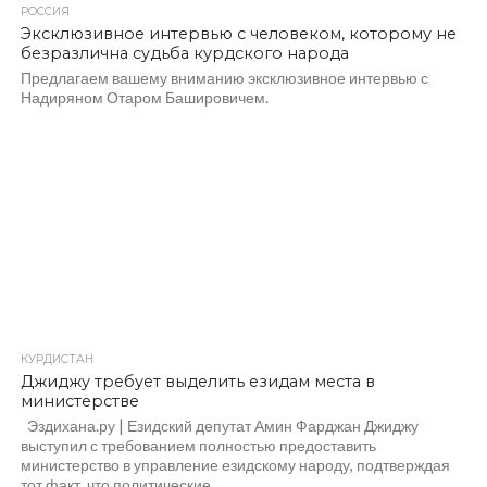
РОССИЯ
Эксклюзивное интервью с человеком, которому не
безразлична судьба курдского народа
Предлагаем вашему вниманию эксклюзивное интервью с
Надиряном Отаром Башировичем.
КУРДИСТАН
Джиджу требует выделить езидам места в
министерстве
Эздихана.ру | Езидский депутат Амин Фарджан Джиджу
выступил с требованием полностью предоставить
министерство в управление езидскому народу, подтверждая
тот факт, что политические...