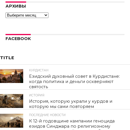
hls:networkErro
АРХИВЫ
Архивы
FACEBOOK
TITLE
КУРДИСТАН
29
Езидский духовный совет в Курдистане:
когда политика и деньги оскверняют
святость
ИСТОРИЯ
40
История, которую украли у курдов и
которую мы сами повторяем
ПОСЛЕДНИЕ НОВОСТИ
132
К 12-й годовщине кампании геноцида
езидов Синджара по религиозному