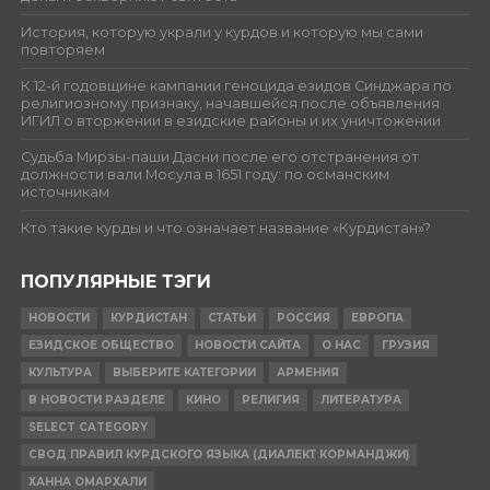
История, которую украли у курдов и которую мы сами
повторяем
К 12-й годовщине кампании геноцида езидов Синджара по
религиозному признаку, начавшейся после объявления
ИГИЛ о вторжении в езидские районы и их уничтожении
Судьба Мирзы-паши Дасни после его отстранения от
должности вали Мосула в 1651 году: по османским
источникам
Кто такие курды и что означает название «Курдистан»?
ПОПУЛЯРНЫЕ ТЭГИ
НОВОСТИ
КУРДИСТАН
СТАТЬИ
РОССИЯ
ЕВРОПА
ЕЗИДСКОЕ ОБЩЕСТВО
НОВОСТИ САЙТА
О НАС
ГРУЗИЯ
КУЛЬТУРА
ВЫБЕРИТЕ КАТЕГОРИИ
АРМЕНИЯ
В НОВОСТИ РАЗДЕЛЕ
КИНО
РЕЛИГИЯ
ЛИТЕРАТУРА
SELECT CATEGORY
СВОД ПРАВИЛ КУРДСКОГО ЯЗЫКА (ДИАЛЕКТ КОРМАНДЖИ)
ХАННА ОМАРХАЛИ