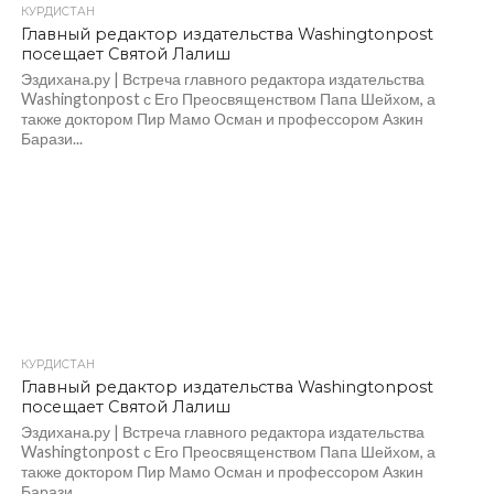
КУРДИСТАН
Главный редактор издательства Washingtonpost
посещает Святой Лалиш
Эздихана.ру | Встреча главного редактора издательства
Washingtonpost с Его Преосвященством Папа Шейхом, а
также доктором Пир Мамо Осман и профессором Азкин
Барази...
КУРДИСТАН
Главный редактор издательства Washingtonpost
посещает Святой Лалиш
Эздихана.ру | Встреча главного редактора издательства
Washingtonpost с Его Преосвященством Папа Шейхом, а
также доктором Пир Мамо Осман и профессором Азкин
Барази...