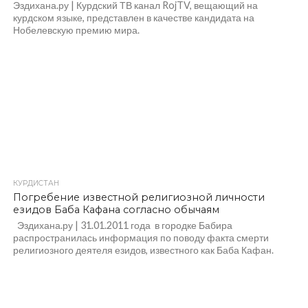
Эздихана.ру | Курдский ТВ канал RojTV, вещающий на
курдском языке, представлен в качестве кандидата на
Нобелевскую премию мира.
КУРДИСТАН
Погребение известной религиозной личности
езидов Баба Кафана согласно обычаям
Эздихана.ру | 31.01.2011 года в городке Бабира
распространилась информация по поводу факта смерти
религиозного деятеля езидов, известного как Баба Кафан.