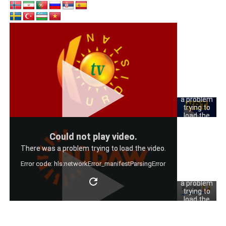
Could
not play
video.
There was
a problem
trying to
load the
video.
Could
Could not play video.
Error code:
not play
hls:networkErro
There was a problem trying to load the video.
video.
Error code: hls:networkError_manifestParsingError
There was
a problem
trying to
load the
video.
Error code: