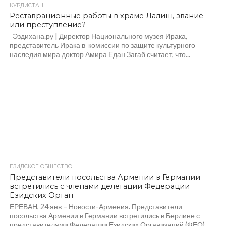
КУРДИСТАН
Реставрационные работы в храме Лалиш, звание
или преступление?
Эздихана.ру | Директор Национального музея Ирака,
представитель Ирака в комиссии по защите культурного
наследия мира доктор Амира Едан Загаб считает, что...
ЕЗИДСКОЕ ОБЩЕСТВО
Представители посольства Армении в Германии
встретились с членами делегации Федерации
Езидских Орган
ЕРЕВАН, 24 янв – Новости-Армения. Представители
посольства Армении в Германии встретились в Берлине с
представителями Федерации Езидских Организаций (ФЕО),